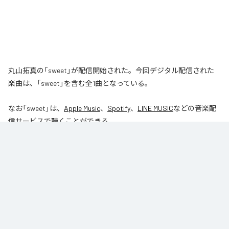
丸山拓真の「sweet」が配信開始された。今回デジタル配信された
楽曲は、「sweet」を含む全1曲となっている。
なお「
sweet
」は、
Apple Music
、
Spotify
、
LINE MUSIC
などの音楽配
信サービスで聴くことができる。
各配信サービス：
sweet
1
：
sweet
丸山拓真