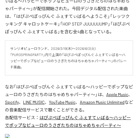
ぃばる～ハッピーでポップなピューロのうさぎたちのはちゃめち
ゃパーティ～」が配信開始された。今回デジタル配信された楽曲
は、「はぴぷぺぽっぴんぐ ふぇすてぃばるへようこそ」「レッツク
ッキング キャロットケーキ」「HOP STEP JUUUUUUMP」「はぴぷぺ
ぽっぴんぐ ふぇすてぃばる」を含む全4曲となっている。
サンリオピューロランド、2026/3/19(木)～2026/6/2(火)
「PUROSPRINGPARTY」内で上演の「はぴぷぺぽっぴんぐ ふぇすてぃばる～ハ
ッピーでポップなピューロのうさぎたちのはちゃめちゃパーティ～」のパレー
ド楽曲。
なお「
はぴぷぺぽっぴんぐ ふぇすてぃばる～ハッピーでポップなピ
ューロのうさぎたちのはちゃめちゃパーティ～
」は、
Apple Music
、
Spotify
、
LINE MUSIC
、
YouTube Music
、
Amazon Music Unlimited
など
の音楽配信サービスで聴くことができる。
各配信サービス：
はぴぷぺぽっぴんぐ ふぇすてぃばる～ハッピー
でポップなピューロのうさぎたちのはちゃめちゃパーティ～