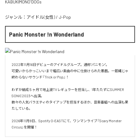
KABUKIMONO'DOGs
ジャンル：
アイドル(女性)
/
J-Pop
Panic Monster !n Wonderland
2022年11月16日デビューのアイドルグループ。通称"パニモン"。

可愛いからかっこいいまで幅広い楽曲の中に仕掛けられた悪戯。一筋縄じゃ
終わらないサウンド『Trick or Pop』！

わずか結成５ヶ月で地上波TVレギュラーを担当し、1年たたずにSUMMER 
SONIC2023へ出演。

数々の人気バラエティのタイアップを担当するほか、音楽番組への出演も果
たしている。

2026年11月9日、Spotify O-EASTにて、ワンマンライブ『Scary Monster 
Circus』を開催！