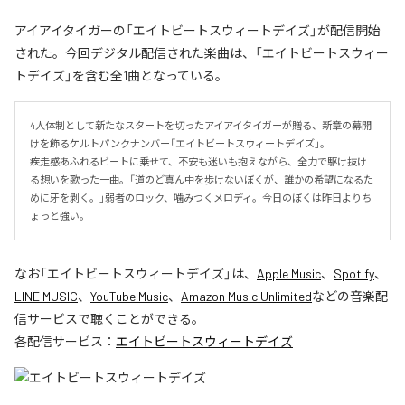
アイアイタイガーの「エイトビートスウィートデイズ」が配信開始
された。今回デジタル配信された楽曲は、「エイトビートスウィー
トデイズ」を含む全1曲となっている。
4人体制として新たなスタートを切ったアイアイタイガーが贈る、新章の幕開
けを飾るケルトパンクナンバー「エイトビートスウィートデイズ」。

疾走感あふれるビートに乗せて、不安も迷いも抱えながら、全力で駆け抜け
る想いを歌った一曲。「道のど真ん中を歩けないぼくが、誰かの希望になるた
めに牙を剥く。」弱者のロック、噛みつくメロディ。今日のぼくは昨日よりち
ょっと強い。
なお「
エイトビートスウィートデイズ
」は、
Apple Music
、
Spotify
、
LINE MUSIC
、
YouTube Music
、
Amazon Music Unlimited
などの音楽配
信サービスで聴くことができる。
各配信サービス：
エイトビートスウィートデイズ