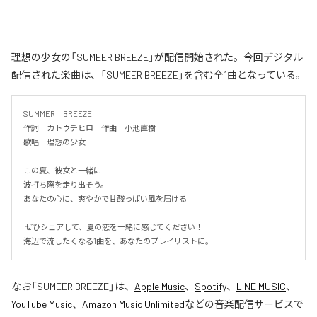
理想の少女の「SUMEER BREEZE」が配信開始された。今回デジタル
配信された楽曲は、「SUMEER BREEZE」を含む全1曲となっている。
SUMMER　BREEZE

作詞　カトウチヒロ　作曲　小池直樹

歌唱　理想の少女

この夏、彼女と一緒に

波打ち際を走り出そう。

あなたの心に、爽やかで甘酸っぱい風を届ける

 ぜひシェアして、夏の恋を一緒に感じてください！

海辺で流したくなる1曲を、あなたのプレイリストに。
なお「
SUMEER BREEZE
」は、
Apple Music
、
Spotify
、
LINE MUSIC
、
YouTube Music
、
Amazon Music Unlimited
などの音楽配信サービスで