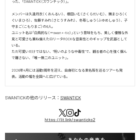
った、「SWANTICK（スワンチック）」。

メンバーは久遠月衣（くおんるい）、櫻田いむ（さくらだいむ）、鵠まひろ（く
ぐいまひろ）、佐藤すみれ（さとうすみれ）、冬苺しゅう（ふゆめしゅう）、子
守まご（こもりまご）の6人。

ユニット名は「白鳥的な（＝swan + -tic）」という意味をもち、美しく優雅な外
見と可愛さも兼ね備えたロリータROCKな音楽性とのギャップを武器として
いる。

ただ可愛いだけではない、“呪いのような中毒性”で、観る者の心を強く掴ん
で離さない、「唯一無二のユニット」。

2026年4月には活動1周年を迎え、自身初となる東名阪を巡るツアーも発
表。活動の幅を全国へと広げている。
SWANTICK
の他のリリース：
SWANTICK
https://lit.link/swanticks2