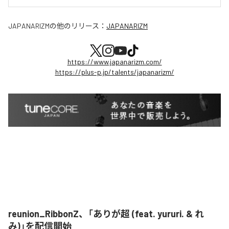
JAPANARIZM
の他のリリース：
JAPANARIZM
https://www.japanarizm.com/
https://plus-p.jp/talents/japanarizm/
reunion_RibbonZ、「ありが超 (feat. yururi. & れ
み)」を配信開始