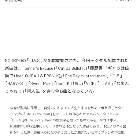
NORIKIYOの「L.I.V.S.」が配信開始された。今回デジタル配信された
楽曲は、「Sinner's Excuse」「Cut Da Bullshit」「履歴書」「ギャラは倍
額で (feat. OJIBAH & BRON-K)」「One Day ～Interrlude～」「ゴミ」
「HARVEST」「Sweet Pain」「Don't Kill UR...」「VICE」「L.I.V.S.」「なめん
じゃねぇ」「続人生」を含む全13曲となっている。
自身が難病に罹患し、自分のこれまでの人生と未来を改めて考え直したタイ
ミングに「Life Is Very Short」をテーマに制作されたアルバム。タイトルの
「L.I.V.S.」はLife Is Very Shortの頭文字を取ったものである。今作は本来、
NORIKIYOが収監中にリリースされる予定だった作品であり、予定より早く出
所が叶った為、お蔵入りになりそうだったが聴きたいと言うファンの声に応