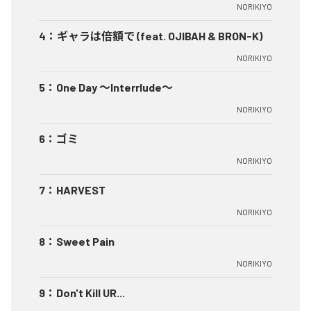
NORIKIYO
4
：
ギャラは倍額で (feat. OJIBAH & BRON-K)
NORIKIYO
5
：
One Day ～Interrlude～
NORIKIYO
6
：
ゴミ
NORIKIYO
7
：
HARVEST
NORIKIYO
8
：
Sweet Pain
NORIKIYO
9
：
Don't Kill UR...