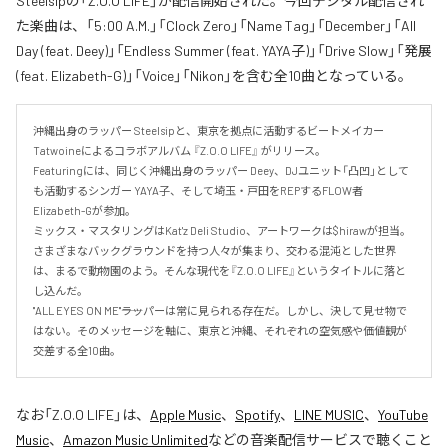
Steelsipの「Z.O.O LIFE」が配信開始された。今回デジタル配信され
た楽曲は、「5:00 A.M.」「Clock Zero」「Name Tag」「December」「All
Day (feat. Deey)」「Endless Summer (feat. YAYA子)」「Drive Slow」「発展
(feat. Elizabeth-G)」「Voice」「Nikon」を含む全10曲となっている。
沖縄出身のラッパー Steelsipと、東京を拠点に活動するビートメイカー 
Tatwoineによるコラボアルバム 『Z.O.O LIFE』 がリリース。

Featuringには、同じく沖縄出身のラッパー Deey、DJユニット「凸凹」として
も活動するシンガー YAYA子、そして埼玉・戸田をREPするFLOW者 
Elizabeth-Gが参加。

ミックス・マスタリングはKat'z Deli Studio、アートワークは$hirawが担当。

さまざまなバックグラウンドを持つ人々が集まり、交わる混沌とした世界
は、まるで動物園のよう。そんな現代を『Z.O.O LIFE』というタイトルに落と
し込んだ。

"ALL EYES ON ME"――ラッパーは常に見られる存在だ。しかし、決して見せ物で
はない。そのメッセージを軸に、東京と沖縄、それぞれの空気感や価値観が
交差する全10曲。
なお「
Z.O.O LIFE
」は、
Apple Music
、
Spotify
、
LINE MUSIC
、
YouTube
Music
、
Amazon Music Unlimited
などの音楽配信サービスで聴くこと