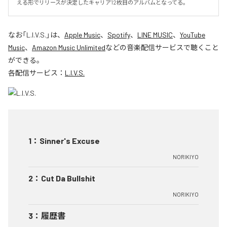
える形でリリースが決定したキャリア12枚目のアルバムとなってる。
なお「
L.I.V.S.
」は、
Apple Music
、
Spotify
、
LINE MUSIC
、
YouTube
Music
、
Amazon Music Unlimited
などの音楽配信サービスで聴くこと
ができる。
各配信サービス：
L.I.V.S.
1
：
Sinner's Excuse
NORIKIYO
2
：
Cut Da Bullshit
NORIKIYO
3
：
履歴書