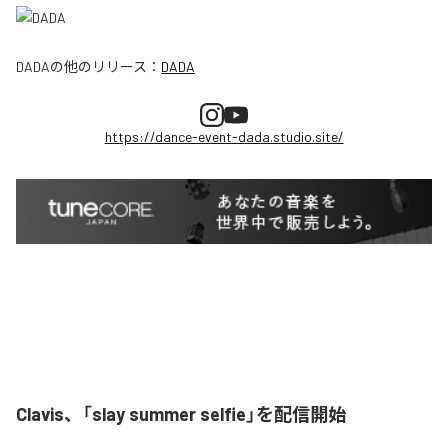
DADA
の他のリリース：
DADA
https://dance-event-dada.studio.site/
Clavis、「slay summer selfie」を配信開始