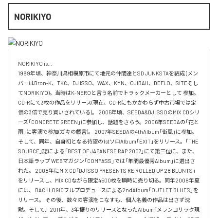
NORIKIYO
NORIKIYO is...　 

1999年頃、神奈川県相模原市にて地元の仲間達とSD JUNKSTAを結成 (メン
バーはBron-K、TKC、DJ ISSO、WAX、KYN、OJIBAH、DEFLO、SITEそし
てNORIKIYO)。当時はK-NEROと言う名前でトラックメーカーとして 参加。
CD-Rにて3枚の作品をリリース(現在、CD-Rにもかかわらず中古市場では定
価の3倍で売り買いされている)。 2005年頃、SEEDA&DJ ISSOのMIX CDシリ
ーズ「CONCRETE GREEN」に参加し、話題をさらう。2006年SEEDAの「花と
雨」に客演で参加(ガキの戯言)。 2007年SEEDAの4thAlbum「街風」に参加。
そして、同年、自身初となる待望の1stソロAlbum「EXIT」をリリース。「THE 
SOURCE」誌に よる「BEST OF JAPANESE RAP 2007」にて第三位に、また、
日本語ラップ WEBマガジン「COMPASS」では「年間最優秀Album」に選出さ
れた。 2008年にMIX CD「DJ ISSO PRESENTS RE ROLLED UP 28 BLUNTS」 
をリリースし、MIX CDながら限定4500枚を瞬時に売り切る。同年2008年夏
には、 BACHLOGICフルプロデュースによる2ndAlbum「OUTLET BLUES」を
リリース。 その後、数々の客演をこなすも、個人名義の作品は出さず沈
黙。そして、2011年、3年振りのリリースとなったAlbum「メランコリック現