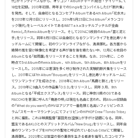
代」がインディーズながら、オリコン・Albumチャート(総合・デイリー)にて
16位を記録。2013年初頭、昨年までのSingleをコンパイルしたEP「断片集」
を発売。そして、自身初となるコンセプトAlbumである4th Album「花水木」
を2013年12月13日にリリースし、2014年5月23日に3rd Album「メランコリ
ック現代」をレーベルメイトであるWATT a.k.aヨッテルブッテルが全曲
RemixしたRemix Albumをリリース。そして2014に5枚目のAlbum「雲と泥と
手」をリリース。同年8月31日には自身初となるワンマンライブを恵比寿リキ
ッドルームにて開催し、初のワンマンライブながら、満員御礼。各方面から
絶賛の嵐を受け映像化を希望する声が後を後を絶たない中、12月に６枚目の
Albumとなる「如雨露」をリリースすることを発表。なお、2014年に、この
時点で3rd AlbumのRemix Album 、4th Album、5th Album、6th Albumをリ
リースした。2015年には客演を多く呼び制作された実験的断片集をリリース
し、2017年には7th Album「Bouquet」をリリースし恵比寿リキッドルームに
てワンマンライブを成功させ、2018年に8th Album「馬鹿と鋏と」をリリー
ス。2019年に9曲入りの作品集「O.S.D」をリリースし、同年３月、9th 
Albumとなる「平成エクスプレス」をリリース。同じ神奈川県のOGである
MACCHOを客演に呼んだ「俺達の唄」は現在も名曲と言われ、同Album収録曲
の「What do you want?」のMVはアジアで一番危険と名高いフィリピンのス
ラム「スモーキーマウンテン」にてフィリピンのHIPHOP Crew 「Tondo Tribe」
と共に撮影。これは映画監督「富田克也(空族)」が手がけ話題になる。同年、
盟友であるAKLOとのスプリットアルバム「New Drug」をリリースし、同年自
身のワンマンライブをHIPHOPの聖地と呼ばれているClub Citta’にて開催し
満員御礼。2020年には架空の街の裏側を生きる者達を描写したコンセプト