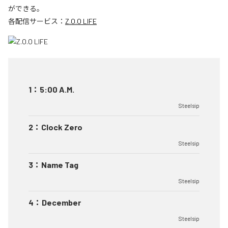
ができる。
各配信サービス：
Z.O.O LIFE
1
：
5:00 A.M.
Steelsip
2
：
Clock Zero
Steelsip
3
：
Name Tag
Steelsip
4
：
December
Steelsip