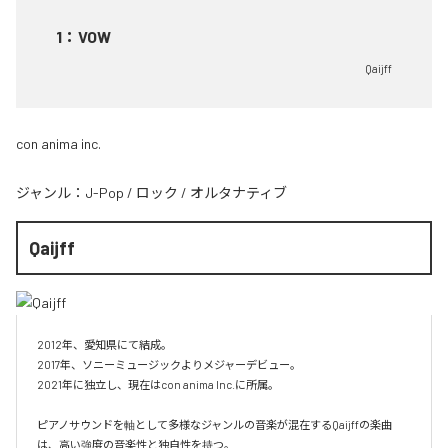
1
：
VOW
Qaijff
con anima inc.
ジャンル：
J-Pop
/
ロック
/
オルタナティブ
Qaijff
2012年、愛知県にて結成。

2017年、ソニーミュージックよりメジャーデビュー。

2021年に独立し、現在はcon anima Inc.に所属。

ピアノサウンドを軸として多様なジャンルの音楽が混在するQaijffの楽曲
は、高い強度の音楽性と独自性を持つ。
