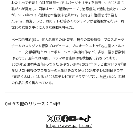
わたしって何者？ 心理学雑談〜」ではパーソナリティを担当中。2023 年に
乳がんが発覚し、同年はライブ活動をセーブし治療優先で活動を続けていた
が、2024年ライブ活動を本格復帰を果たす。前向きに治療を行う姿を
Abema、東海テレビ、CBC テレビ等多くのメディアが密着取材を行い、同
世代の女性を中心に大きな感動を呼んだ。

ベース内田旭彦は、個人名義でのCM音楽、舞台の音楽監督、プロスポーツ
チームのスタジアム音楽プロデュース、プロオーケストラ「名古屋フィルハ
ーモニー交響楽団」とのコラボレーション楽曲制作など、多岐に渡り音楽制
作を行う。近年では映画、ドラマの音楽制作も積極的に行なっており、
2024年公開の映画『帰ってきた あぶない刑事』2024年テレビ東京ドラマ『量
産型リコ -最後のプラモ女子の人生組み立て記-』2024年テレビ朝日ドラマ
『青島くんはいじわる』2025年テレビ東京ドラマ「今夜は…純烈」など、話題
の作品に多く携わっている。
Qaijff
の他のリリース：
Qaijff
https://www.qaijff.com/