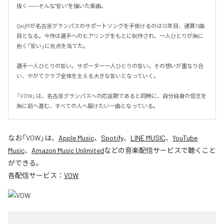
抜く――そんな"誓い"を描いた楽曲。

Qaijffが名古屋グランパスのサポートソングを手掛けるのは10年目、通算11曲
目となる。今作は選手へのヒアリングをもとに制作され、一人ひとりが胸に
抱く「誓い」に焦点を当てた。

選手一人ひとりの誓い。サポーター一人ひとりの誓い。その想いが重なり合
い、やがてクラブ全体を支える大きな誓いとなっていく。

『VOW』は、名古屋グランパスへの応援歌であると同時に、自分自身の信念を
胸に前へ進む、すべての人へ届けたい一曲となっている。
なお「
VOW
」は、
Apple Music
、
Spotify
、
LINE MUSIC
、
YouTube
Music
、
Amazon Music Unlimited
などの音楽配信サービスで聴くこと
ができる。
各配信サービス：
VOW