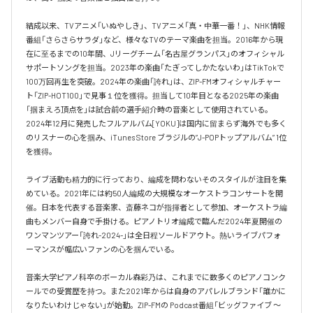
結成以来、TVアニメ「いぬやしき」、TVアニメ「真・中華一番！」、NHK情報
番組「さらさらサラダ」など、様々なTVのテーマ楽曲を担当。2016年から現
在に至るまでの10年間、Jリーグチーム「名古屋グランパス」のオフィシャル
サポートソングを担当。2023年の楽曲「たぎってしかたないわ」はTikTokで
100万回再生を突破。2024年の楽曲「誇れ」は、ZIP-FMオフィシャルチャー
ト「ZIP-HOT100」で見事１位を獲得。担当して10年目となる2025年の楽曲
「掴まえろ頂点を」は試合前の選手紹介時の音楽として使用されている。

2024年12月に発売したフルアルバム[YOKU]は国内に留まらず海外でも多く
のリスナーの心を掴み、iTunes Store ブラジルの”J-POPトップアルバム” 1位
を獲得。

ライブ活動も精力的に行っており、編成を問わないそのスタイルが注目を集
めている。2021年には約50人編成の大規模なオーケストラコンサートを開
催。日本を代表する音楽家、斎藤ネコが指揮者として参加、オーケストラ編
曲もメンバー自身で手掛ける。ピアノトリオ編成で臨んだ2024年夏開催の
ワンマンツアー「誇れ-2024-」は全日程ソールドアウト。熱いライブパフォ
ーマンスが幅広いファンの心を掴んでいる。

音楽大学ピアノ科卒のボーカル森彩乃は、これまでに数多くのピアノコンク
ールでの受賞歴を持つ。また2021年からは自身のアパレルブランド「誰かに
なりたいわけじゃない」が始動。ZIP-FMの Podcast番組「ビッグファイブ 〜