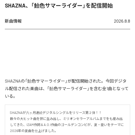
SHAZNA、「飴色サマーライダー」を配信開始
新曲情報
2026.8.8
SHAZNAの「飴色サマーライダー」が配信開始された。今回デジタ
ル配信された楽曲は、「飴色サマーライダー」を含む全1曲となって
いる。
SHAZNAが六ヶ月連続デジタルシングルをリリース第２弾！！

数々の大ヒット曲を世に生み出し、ミリオンセラーアルバムまでをも産み出
してきた、IZAM作詞 & A.O.I作曲のゴールデンコンビが、夏・憂いをテーマに
2026年の夏曲を仕上げました。
