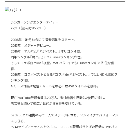
シンガーソングエンターテイナー

ハジ→（読み方はハジー）

2005年　地元 仙台にて 音楽活動をスタート。

2013年　メジャーデビュー。

2015年　アルバム『 ハジベスト。』オリコン４位。

同年シングル『君と。』にてiTunesランキング1位。

そしてコラボ曲 miwa『夜空。feat.ハジ→』でもiTunesランキング1位を獲
得。

2016年　コラボベストとなる『コラボ de ハジベスト。』ではLINE MUSICラ
ンキング1位。

リリース作品は配信チャートを中心に数々のタイトルを獲得。

現在YouTube登録者数は20万人、楽曲総再生回数は2億回に達し、

老若男女問わず幅広い世代から支持を受けている。 

back DJとの連携のみで一人でステージに立ち、ワンマイクでパフォーマン
スしきる、

“ソロライブアーティスト”として、10,000%現場叩き上げの圧巻のLIVEパフ