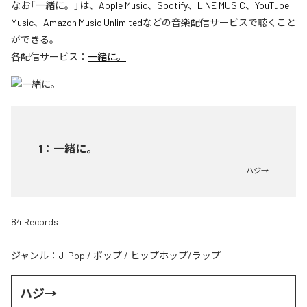
なお「
一緒に。
」は、
Apple Music
、
Spotify
、
LINE MUSIC
、
YouTube
Music
、
Amazon Music Unlimited
などの音楽配信サービスで聴くこと
ができる。
各配信サービス：
一緒に。
1
：
一緒に。
ハジ→
84 Records
ジャンル：
J-Pop
/
ポップ
/
ヒップホップ/ラップ
ハジ→