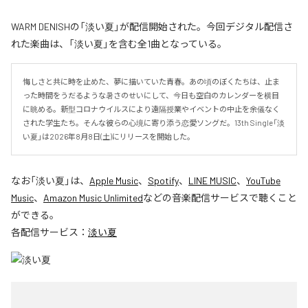
WARM DENISHの「淡い夏」が配信開始された。今回デジタル配信さ
れた楽曲は、「淡い夏」を含む全1曲となっている。
悔しさと共に時を止めた、夢に描いていた青春。あの頃のぼくたちは、止ま
った時間をうだるような暑さのせいにして、今日も空白のカレンダーを横目
に眺める。新型コロナウイルスにより遠隔授業やイベントの中止を余儀なく
された学生たち。そんな彼らの心境に寄り添う恋愛ソングだ。13th Single「淡
い夏」は2026年8月8日(土)にリリースを開始した。
なお「
淡い夏
」は、
Apple Music
、
Spotify
、
LINE MUSIC
、
YouTube
Music
、
Amazon Music Unlimited
などの音楽配信サービスで聴くこと
ができる。
各配信サービス：
淡い夏