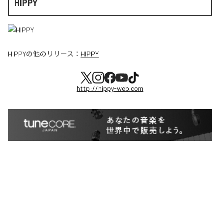
HIPPY
HIPPY
の他のリリース：
HIPPY
http://hippy-web.com