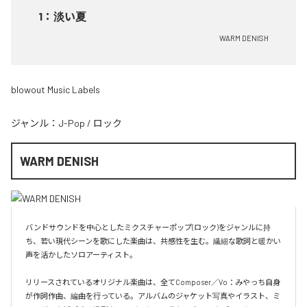
1
：
淡い夏
WARM DENISH
blowout Music Labels
ジャンル：
J-Pop
/
ロック
WARM DENISH
バンドサウンドを中心としたミクスチャーポップ(ロック)をジャンルに持
ち、若い現代シーンを歌にした楽曲は、共感性を生む。繊細な歌詞と暖かい
声を活かしたソロアーティスト。

リリースされているオリジナル楽曲は、全てComposer／Vo：みやっち自身
が作詞作曲、編曲を行っている。アルバムのジャケット写真やイラスト、ミ