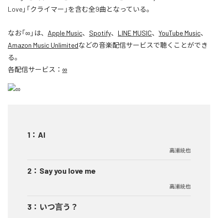
Love」「クライマー」を含む全9曲となっている。
なお「
∞
」は、
Apple Music
、
Spotify
、
LINE MUSIC
、
YouTube Music
、
Amazon Music Unlimited
などの音楽配信サービスで聴くことができ
る。
各配信サービス：
∞
1
：
AI
高瀬統也
2
：
Say you love me
高瀬統也
3
：
いつ言う？