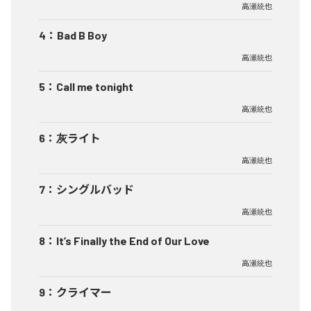
高瀬統也
4
：
Bad B Boy
高瀬統也
5
：
Call me tonight
高瀬統也
6
：
灰ライト
高瀬統也
7
：
シングルバッド
高瀬統也
8
：
It’s Finally the End of Our Love
高瀬統也
9
：
クライマー