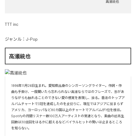
高瀬統也
TTT inc
ジャンル：
J-Pop
高瀬統也
1996年11月26日生まれ。愛知県出身のシンガーソングライター。作詞・作
曲も手掛け、一度聞いたら忘れられない高瀬ならではのフレーズで、形があ
りながらも触れることのできない愛の感覚を表現し、操る。香港のトップア
ルバムチャートで3冠を達成したのを皮切りに、現在ではアジアに留まらず
アメリカ、ヨーロッパなど80カ国以上のチャートでアルバムが1位を獲得。
Spotifyの月間リスナー数100万人アーティストの常連となり、楽曲の総再生
回数は30億回をはるかに超えるなどバイラルヒットの勢いは止まるところ
を知らない。