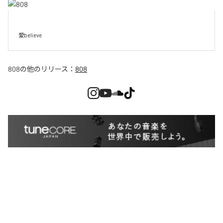
愛believe
808
の他のリリース：
808