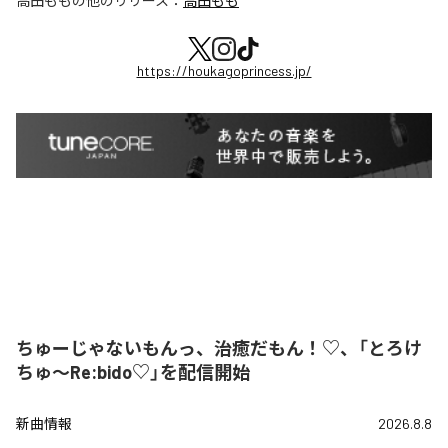
高田もも
の他のリリース：
高田もも
https://houkagoprincess.jp/
ちゅーじゃないもんっ、治癒だもん！♡、「とろけ
ちゅ〜Re:bido♡」を配信開始
新曲情報
2026.8.8