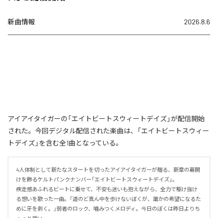
新曲情報
2026.8.6
アイアイタイガーの「エイトビートスウィートデイズ」が配信開始
された。今回デジタル配信された楽曲は、「エイトビートスウィー
トデイズ」を含む全1曲となっている。
4人体制として新たなスタートを切ったアイアイタイガーが贈る、新章の幕開
けを飾るケルトパンクナンバー「エイトビートスウィートデイズ」。

疾走感あふれるビートに乗せて、不安も迷いも抱えながら、全力で駆け抜け
る想いを歌った一曲。「道のど真ん中を歩けないぼくが、誰かの希望になるた
めに牙を剥く。」弱者のロック、噛みつくメロディ。今日のぼくは昨日よりち