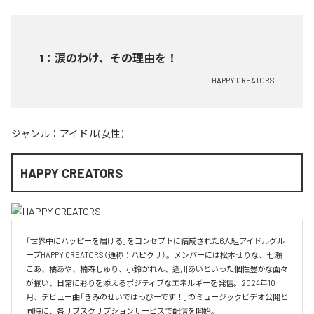
1
：
涙のわけ、その理由を！
HAPPY CREATORS
ジャンル：
アイドル(女性)
HAPPY CREATORS
「世界中にハッピーを届ける」をコンセプトに結成された6人組アイドルグル
ープHAPPY CREATORS（通称：ハピクリ）。メンバーには松本せりな、七瀬
こあ、橘あや、楠森しゅり、小鈴かれん、逢川あいといった個性豊かな面々
が揃い、日常に彩りを添えるポジティブなエネルギーを発信。2024年10
月、デビュー曲「きみのせいではっぴーです！」のミュージックビデオ公開と
同時に、各サブスクリプションサービスで配信を開始。
