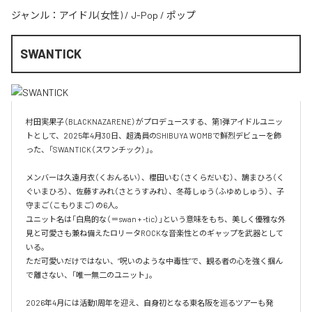
ジャンル：
アイドル(女性)
/
J-Pop
/
ポップ
SWANTICK
村田実果子（BLACKNAZARENE）がプロデュースする、第1弾アイドルユニッ
トとして、2025年4月30日、超満員のSHIBUYA WOMBで鮮烈デビューを飾
った、「SWANTICK（スワンチック）」。

メンバーは久遠月衣（くおんるい）、櫻田いむ（さくらだいむ）、鵠まひろ（く
ぐいまひろ）、佐藤すみれ（さとうすみれ）、冬苺しゅう（ふゆめしゅう）、子
守まご（こもりまご）の6人。

ユニット名は「白鳥的な（＝swan + -tic）」という意味をもち、美しく優雅な外
見と可愛さも兼ね備えたロリータROCKな音楽性とのギャップを武器として
いる。

ただ可愛いだけではない、“呪いのような中毒性”で、観る者の心を強く掴ん
で離さない、「唯一無二のユニット」。

2026年4月には活動1周年を迎え、自身初となる東名阪を巡るツアーも発