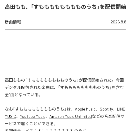
高田もも、「すもももももももものうち」を配信開始
新曲情報
2026.8.8
高田ももの「すもももももももものうち」が配信開始された。今回
デジタル配信された楽曲は、「すもももももももものうち」を含む
全1曲となっている。
なお「
すもももももももものうち
」は、
Apple Music
、
Spotify
、
LINE
MUSIC
、
YouTube Music
、
Amazon Music Unlimited
などの音楽配信サ
ービスで聴くことができる。
各配信サービス：
すもももももももものうち