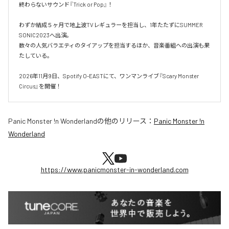
終わらないサウンド『Trick or Pop』！

わずか結成５ヶ月で地上波TVレギュラーを担当し、1年たたずにSUMMER 
SONIC2023へ出演。

数々の人気バラエティのタイアップを担当するほか、音楽番組への出演も果
たしている。

2026年11月9日、Spotify O-EASTにて、ワンマンライブ『Scary Monster 
Circus』を開催！
Panic Monster !n Wonderland
の他のリリース：
Panic Monster !n
Wonderland
https://www.panicmonster-in-wonderland.com