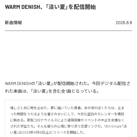
WARM DENISH、「淡い夏」を配信開始
新曲情報
2026.8.8
WARM DENISHの「淡い夏」が配信開始された。今回デジタル配信さ
れた楽曲は、「淡い夏」を含む全1曲となっている。
悔しさと共に時を止めた、夢に描いていた青春。あの頃のぼくたちは、止ま
った時間をうだるような暑さのせいにして、今日も空白のカレンダーを横目
に眺める。新型コロナウイルスにより遠隔授業やイベントの中止を余儀なく
された学生たち。そんな彼らの心境に寄り添う恋愛ソングだ。13th Single「淡
い夏」は2026年8月8日(土)にリリースを開始した。