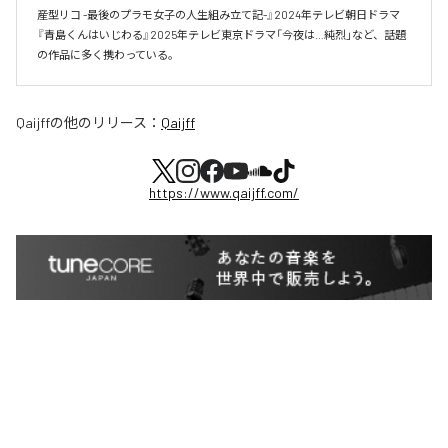
産型リコ -最後のプラモ女子の人生組み立て記-』2024年テレビ朝日ドラマ
『青島くんはいじわる』2025年テレビ東京ドラマ「今夜は…純烈」など、話題
の作品に多く携わっている。
Qaijff
の他のリリース：
Qaijff
https://www.qaijff.com/