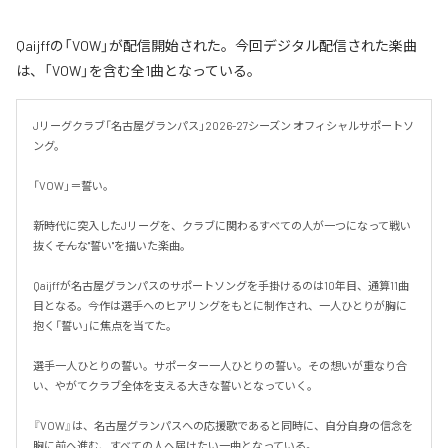
Qaijffの「VOW」が配信開始された。今回デジタル配信された楽曲
は、「VOW」を含む全1曲となっている。
Jリーグクラブ「名古屋グランパス」2026-27シーズン オフィシャルサポートソ
ング。

「VOW」＝誓い。

新時代に突入したJリーグを、クラブに関わるすべての人が一つになって戦い
抜く――そんな"誓い"を描いた楽曲。

Qaijffが名古屋グランパスのサポートソングを手掛けるのは10年目、通算11曲
目となる。今作は選手へのヒアリングをもとに制作され、一人ひとりが胸に
抱く「誓い」に焦点を当てた。

選手一人ひとりの誓い。サポーター一人ひとりの誓い。その想いが重なり合
い、やがてクラブ全体を支える大きな誓いとなっていく。

『VOW』は、名古屋グランパスへの応援歌であると同時に、自分自身の信念を
胸に前へ進む、すべての人へ届けたい一曲となっている。