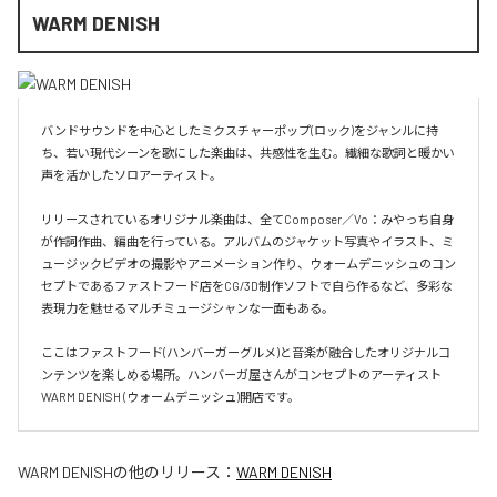
WARM DENISH
バンドサウンドを中心としたミクスチャーポップ(ロック)をジャンルに持
ち、若い現代シーンを歌にした楽曲は、共感性を生む。繊細な歌詞と暖かい
声を活かしたソロアーティスト。

リリースされているオリジナル楽曲は、全てComposer／Vo：みやっち自身
が作詞作曲、編曲を行っている。アルバムのジャケット写真やイラスト、ミ
ュージックビデオの撮影やアニメーション作り、ウォームデニッシュのコン
セプトであるファストフード店をCG/3D制作ソフトで自ら作るなど、多彩な
表現力を魅せるマルチミュージシャンな一面もある。

ここはファストフード(ハンバーガーグルメ)と音楽が融合したオリジナルコ
ンテンツを楽しめる場所。ハンバーガ屋さんがコンセプトのアーティスト
WARM DENISH (ウォームデニッシュ)開店です。
WARM DENISH
の他のリリース：
WARM DENISH