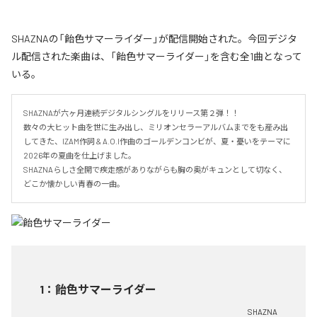
SHAZNAの「飴色サマーライダー」が配信開始された。今回デジタ
ル配信された楽曲は、「飴色サマーライダー」を含む全1曲となって
いる。
SHAZNAが六ヶ月連続デジタルシングルをリリース第２弾！！

数々の大ヒット曲を世に生み出し、ミリオンセラーアルバムまでをも産み出
してきた、IZAM作詞 & A.O.I作曲のゴールデンコンビが、夏・憂いをテーマに
2026年の夏曲を仕上げました。

SHAZNAらしさ全開で疾走感がありながらも胸の奥がキュンとして切なく、
どこか懐かしい青春の一曲。
1
：
飴色サマーライダー
SHAZNA