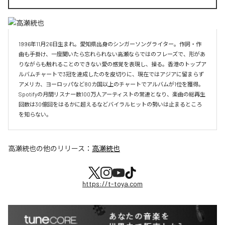
1996年11月26日生まれ。愛知県出身のシンガーソングライター。作詞・作
曲も手掛け、一度聞いたら忘れられない高瀬ならではのフレーズで、形があ
りながらも触れることのできない愛の感覚を表現し、操る。香港のトップア
ルバムチャートで3冠を達成したのを皮切りに、現在ではアジアに留まらず
アメリカ、ヨーロッパなど80カ国以上のチャートでアルバムが1位を獲得。
Spotifyの月間リスナー数100万人アーティストの常連となり、楽曲の総再生
回数は30億回をはるかに超えるなどバイラルヒットの勢いは止まるところ
を知らない。
高瀬統也
の他のリリース：
高瀬統也
https://t-toya.com