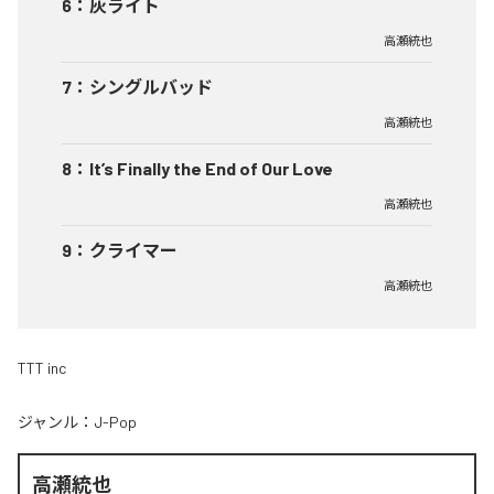
6
：
灰ライト
高瀬統也
7
：
シングルバッド
高瀬統也
8
：
It’s Finally the End of Our Love
高瀬統也
9
：
クライマー
高瀬統也
TTT inc
ジャンル：
J-Pop
高瀬統也