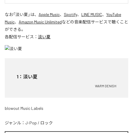
なお「
淡い夏
」は、
Apple Music
、
Spotify
、
LINE MUSIC
、
YouTube
Music
、
Amazon Music Unlimited
などの音楽配信サービスで聴くこと
ができる。
各配信サービス：
淡い夏
1
：
淡い夏
WARM DENISH
blowout Music Labels
ジャンル：
J-Pop
/
ロック