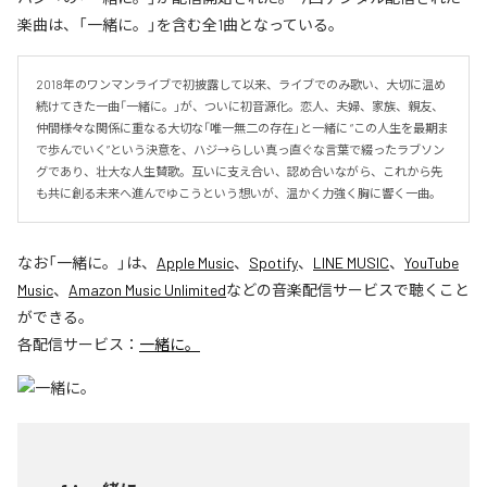
楽曲は、「一緒に。」を含む全1曲となっている。
2018年のワンマンライブで初披露して以来、ライブでのみ歌い、大切に温め
続けてきた一曲「一緒に。」が、ついに初音源化。恋人、夫婦、家族、親友、
仲間――様々な関係に重なる大切な「唯一無二の存在」と一緒に “この人生を最期ま
で歩んでいく”という決意を、ハジ→らしい真っ直ぐな言葉で綴ったラブソン
グであり、壮大な人生賛歌。互いに支え合い、認め合いながら、これから先
も共に創る未来へ進んでゆこうという想いが、温かく力強く胸に響く一曲。
なお「
一緒に。
」は、
Apple Music
、
Spotify
、
LINE MUSIC
、
YouTube
Music
、
Amazon Music Unlimited
などの音楽配信サービスで聴くこと
ができる。
各配信サービス：
一緒に。