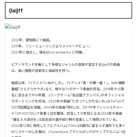
Qaijff
2012年、愛知県にて結成。

2017年、ソニーミュージックよりメジャーデビュー。

2021年に独立し、現在はcon anima Inc.に所属。

ピアノサウンドを軸として多様なジャンルの音楽が混在するQaijffの楽曲
は、高い強度の音楽性と独自性を持つ。

結成以来、TVアニメ「いぬやしき」、TVアニメ「真・中華一番！」、NHK情報
番組「さらさらサラダ」など、様々なTVのテーマ楽曲を担当。2016年から現
在に至るまでの10年間、Jリーグチーム「名古屋グランパス」のオフィシャル
サポートソングを担当。2023年の楽曲「たぎってしかたないわ」はTikTokで
100万回再生を突破。2024年の楽曲「誇れ」は、ZIP-FMオフィシャルチャー
ト「ZIP-HOT100」で見事１位を獲得。担当して10年目となる2025年の楽曲
「掴まえろ頂点を」は試合前の選手紹介時の音楽として使用されている。

2024年12月に発売したフルアルバム[YOKU]は国内に留まらず海外でも多く
のリスナーの心を掴み、iTunes Store ブラジルの”J-POPトップアルバム” 1位