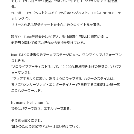
そしてコラボ曲 miwa『夜空。feat.ハジ→』でもiTunesランキング1位を獲
得。

2016年　コラボベストとなる『コラボ de ハジベスト。』ではLINE MUSICラ
ンキング1位。

リリース作品は配信チャートを中心に数々のタイトルを獲得。

現在YouTube登録者数は20万人、楽曲総再生回数は2億回に達し、

老若男女問わず幅広い世代から支持を受けている。 

back DJとの連携のみで一人でステージに立ち、ワンマイクでパフォーマン
スしきる、

“ソロライブアーティスト”として、10,000%現場叩き上げの圧巻のLIVEパフ
ォーマンスと

「ラップするように歌い、歌うようにラップする」ハジ→のスタイルは、

まさに「シンガーソング・エンターテイナー」を自称するに相応しい唯一無
二のハジ→ワールド。

No music , No human life。

音楽はパワーであり、エネルギーである。

そう真っ直ぐに信じ、
