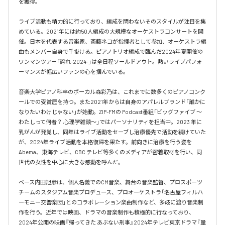
を獲得。

ライブ活動も精力的に行っており、編成を問わないそのスタイルが注目を集
めている。2021年には約50人編成の大規模なオーケストラコンサートを開
催。日本を代表する音楽家、斎藤ネコが指揮者として参加、オーケストラ編
曲もメンバー自身で手掛ける。ピアノトリオ編成で臨んだ2024年夏開催の
ワンマンツアー「誇れ-2024-」は全日程ソールドアウト。熱いライブパフォ
ーマンスが幅広いファンの心を掴んでいる。

音楽大学ピアノ科卒のボーカル森彩乃は、これまでに数多くのピアノコンク
ールでの受賞歴を持つ。また2021年からは自身のアパレルブランド「誰かに
なりたいわけじゃない」が始動。ZIP-FMの Podcast番組「ビッグファイブ 〜
わたしって何者？ 心理学雑談〜」ではパーソナリティを担当中。2023 年に
乳がんが発覚し、同年はライブ活動をセーブし治療優先で活動を続けていた
が、2024年ライブ活動を本格復帰を果たす。前向きに治療を行う姿を
Abema、東海テレビ、CBC テレビ等多くのメディアが密着取材を行い、同
世代の女性を中心に大きな感動を呼んだ。

ベース内田旭彦は、個人名義でのCM音楽、舞台の音楽監督、プロスポーツ
チームのスタジアム音楽プロデュース、プロオーケストラ「名古屋フィルハ
ーモニー交響楽団」とのコラボレーション楽曲制作など、多岐に渡り音楽制
作を行う。近年では映画、ドラマの音楽制作も積極的に行なっており、
2024年公開の映画『帰ってきた あぶない刑事』2024年テレビ東京ドラマ『量