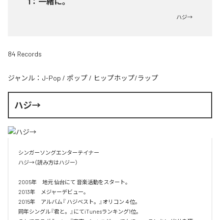
1
：
一緒に。
ハジ→
84 Records
ジャンル：
J-Pop
/
ポップ
/
ヒップホップ/ラップ
ハジ→
シンガーソングエンターテイナー

ハジ→（読み方はハジー）

2005年　地元 仙台にて 音楽活動をスタート。

2013年　メジャーデビュー。

2015年　アルバム『 ハジベスト。』オリコン４位。

同年シングル『君と。』にてiTunesランキング1位。
