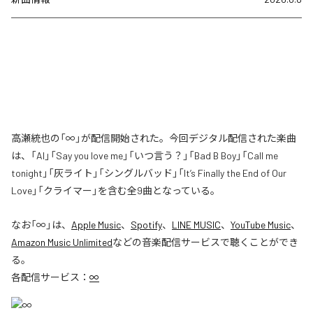
高瀬統也の「∞」が配信開始された。今回デジタル配信された楽曲
は、「AI」「Say you love me」「いつ言う？」「Bad B Boy」「Call me
tonight」「灰ライト」「シングルバッド」「It’s Finally the End of Our
Love」「クライマー」を含む全9曲となっている。
なお「
∞
」は、
Apple Music
、
Spotify
、
LINE MUSIC
、
YouTube Music
、
Amazon Music Unlimited
などの音楽配信サービスで聴くことができ
る。
各配信サービス：
∞