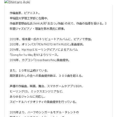
作編曲家、ピアニスト。

早稲田大学理工学部に在籍中、

作曲家菅野由弘氏（NHK大河「炎立つ」作曲）の元で、作曲の指導を受ける。3
年間ジャズピアノ・理論を鈴木潤氏に師事。

2012年、坂本龍一氏のトリビュートアルバムに、ピアノで参加。

2013年、オリンパス「PEN PHOTO WITH MUSIC」楽曲提供。

2014年、Hip Hopとヒーリングピアノによるアルバム

「Song for Yu-Wa」をNYよりリリース。

2016年、カプコン「Cross Beats Rev」楽曲提供。

また、１０年以上続けている、

周防猿まわしの会への楽曲提供数は、３００曲を超える。

声優の作編曲、映画、舞台、スマホゲームやアプリBGM、

ヒーリングCD、ミックスエンジニアなど、

あらゆるジャンルに対応し、

スピード＆ハイクオリティの楽曲提供を行っている。

2015年より、ハーフのシンガー＆モデル・タレントの
