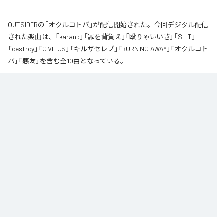
OUTSIDERの「オクルコトバ」が配信開始された。今回デジタル配信
された楽曲は、「karano」「罪を背負え」「殴りゃいいさ」「SHIT」
「destroy」「GIVE US」「キルザセレブ」「BURNING AWAY」「オクルコト
バ」「悪友」を含む全10曲となっている。
なお「
オクルコトバ
」は、
Apple Music
、
Spotify
、
LINE MUSIC
、
YouTube Music
、
Amazon Music Unlimited
などの音楽配信サービスで
聴くことができる。
各配信サービス：
オクルコトバ
1
：
karano
OUTSIDER