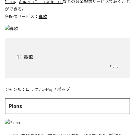
Music
、
Amazon Music Unlimited
などの音楽配信サービスで聴くこと
ができる。
各配信サービス：
鼻歌
1
：
鼻歌
Pions
ジャンル：
ロック
/
J-Pop
/
ポップ
Pions