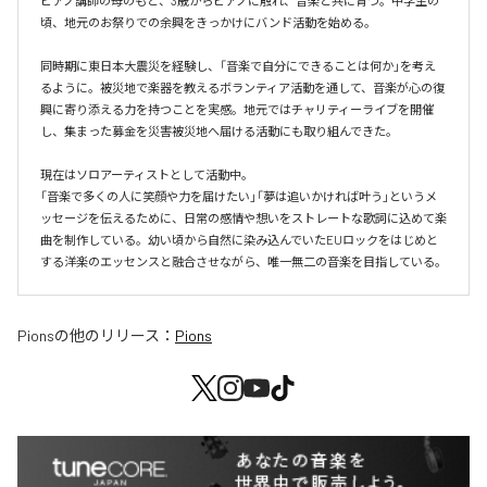
ピアノ講師の母のもと、3歳からピアノに触れ、音楽と共に育つ。中学生の
頃、地元のお祭りでの余興をきっかけにバンド活動を始める。

同時期に東日本大震災を経験し、「音楽で自分にできることは何か」を考え
るように。被災地で楽器を教えるボランティア活動を通して、音楽が心の復
興に寄り添える力を持つことを実感。地元ではチャリティーライブを開催
し、集まった募金を災害被災地へ届ける活動にも取り組んできた。

現在はソロアーティストとして活動中。

「音楽で多くの人に笑顔や力を届けたい」「夢は追いかければ叶う」というメ
ッセージを伝えるために、日常の感情や想いをストレートな歌詞に込めて楽
曲を制作している。幼い頃から自然に染み込んでいたEUロックをはじめと
する洋楽のエッセンスと融合させながら、唯一無二の音楽を目指している。
Pions
の他のリリース：
Pions