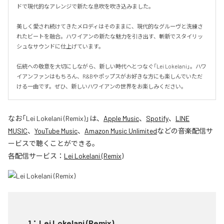
ドで現代的なアレンジで新たな息吹を吹き込みました。

美しく愛され続けてきたメロディはそのままに、現代的なグルーヴと洗練さ
れたビートを融合。ハワイアンの新たな魅力を引き出す、斬新でスタイリッ
シュなサウンドに仕上げています。

伝統への敬意を大切にしながら、新しい時代へとつなぐ「Lei Lokelani」。ハワ
イアンファンはもちろん、R&Bやポップスがお好きな方にも楽しんでいただ
ける一曲です。ぜひ、新しいハワイアンの世界をお楽しみください。
なお「
Lei Lokelani (Remix)
」は、
Apple Music
、
Spotify
、
LINE
MUSIC
、
YouTube Music
、
Amazon Music Unlimited
などの音楽配信サ
ービスで聴くことができる。
各配信サービス：
Lei Lokelani (Remix)
1
：
Lei Lokelani (Remix)