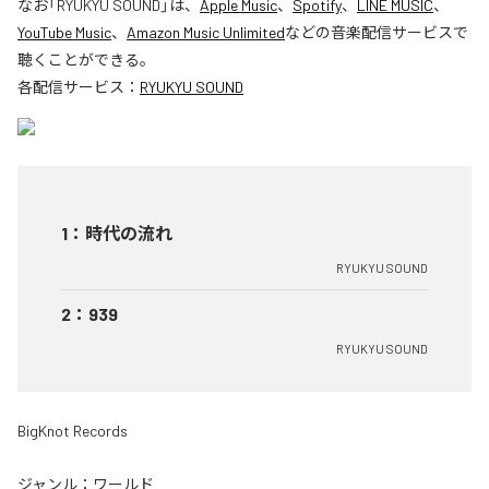
なお「
RYUKYU SOUND
」は、
Apple Music
、
Spotify
、
LINE MUSIC
、
YouTube Music
、
Amazon Music Unlimited
などの音楽配信サービスで
聴くことができる。
各配信サービス：
RYUKYU SOUND
1
：
時代の流れ
RYUKYU SOUND
2
：
939
RYUKYU SOUND
BigKnot Records
ジャンル：
ワールド