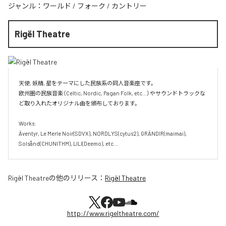
ジャンル：
ワールド
/
フォーク
/
カントリー
Rigël Theatre
天使, 妖精, 星をテーマにした民族系の同人音楽座です。

欧州圏の民族音楽（Celtic, Nordic, Pagan Folk, etc...）やサウンドトラックな
ど取り入れたオリジナル曲を頒布しております。

Works:

Äventyr, Le Merle Noir(SDVX), NORDLYS(cytus2), GRÄNDIR(maimai), 
Solsånd(CHUNITHM), LILI(Deemo), etc...
Rigël Theatre
の他のリリース：
Rigël Theatre
http://www.rigeltheatre.com/