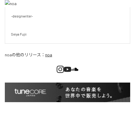
-designwriter-

Seiya Fujii
noa
の他のリリース：
noa