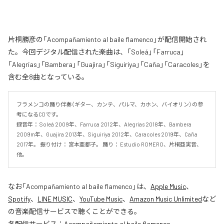
片桐勝彦の「Acompañamiento al baile flamenco」が配信開始され
た。今回デジタル配信された楽曲は、「Soleá」「Farruca」
「Alegrías」「Bambera」「Guajira」「Siguiriya」「Caña」「Caracoles」を
含む全8曲となっている。
フラメンコの踊り伴奏（ギター、カンテ、パルマ、カホン、バイオリン）の参
考になるCDです。 

録音年： Soleá 2009年、Farruca 2012年、Alegrías 2018年、Bambera 
2009m年、Guajira 2013年、Siguiriya 2012年、Caracoles 2019年、Caña 
2017年。 振り付け： 宮本亜都子。 踊り： Estudio ROMERO、片桐亜実音、
他。
なお「
Acompañamiento al baile flamenco
」は、
Apple Music
、
Spotify
、
LINE MUSIC
、
YouTube Music
、
Amazon Music Unlimited
など
の音楽配信サービスで聴くことができる。
各配信サービス：
Acompañamiento al baile flamenco