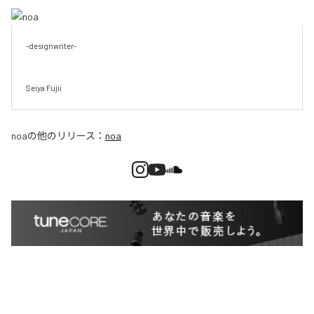
-designwriter-

Seiya Fujii
noa
の他のリリース：
noa