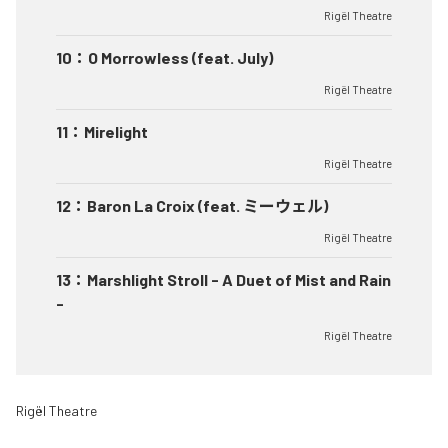
Rigël Theatre
10
：
O Morrowless (feat. July)
Rigël Theatre
11
：
Mirelight
Rigël Theatre
12
：
Baron La Croix (feat. ミーウェル)
Rigël Theatre
13
：
Marshlight Stroll - A Duet of Mist and Rain
-
Rigël Theatre
Rigël Theatre