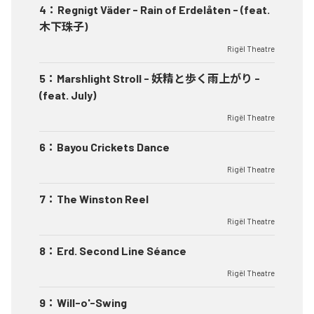
4
：
Regnigt Väder - Rain of Erdelåten - (feat.
木下珠子)
Rigël Theatre
5
：
Marshlight Stroll - 妖精と歩く雨上がり -
(feat. July)
Rigël Theatre
6
：
Bayou Crickets Dance
Rigël Theatre
7
：
The Winston Reel
Rigël Theatre
8
：
Erd. Second Line Séance
Rigël Theatre
9
：
Will-o'-Swing