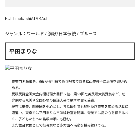
FULLmekashiATARAshii
ジャンル：
ワールド
/
演歌/日本伝統
/
ブルース
平田まりな
奄美市名瀬出身。6歳から祖母であり唄者である松山美枝子に島唄を習い始
める。

民謡民舞全国大会内閣総理大臣杯５位、第38回奄美民謡大賞受賞など、幼
少期から奄美や全国各地の民謡大会で数々の賞を受賞。

現在は奄美、関東圏を中心とし、また国外でも島唄及び奄美を広める活動に
邁進中。東京では平田まりな三味線教室を開講、奄美では島の心を伝えるべ
く、子どもたちへの島唄継承にも励む。

また舞台女優として役者業など多方面へ活動を挑み続けてる。