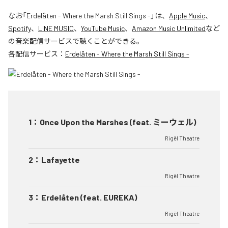
なお「
Erdelåten - Where the Marsh Still Sings -
」は、
Apple Music
、
Spotify
、
LINE MUSIC
、
YouTube Music
、
Amazon Music Unlimited
など
の音楽配信サービスで聴くことができる。
各配信サービス：
Erdelåten - Where the Marsh Still Sings -
1
：
Once Upon the Marshes (feat. ミーウェル)
Rigël Theatre
2
：
Lafayette
Rigël Theatre
3
：
Erdelåten (feat. EUREKA)
Rigël Theatre