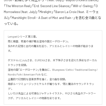
「The Winston Reel」「Erd. Second Line Séance」「Will-o'-Swing」「O
Morrowless (feat. July)」「Mirelight」「Baron La Croix (feat. ミーウェ
ル)」「Marshlight Stroll - A Duet of Mist and Rain -」を含む全13曲とな
っている。
Lengselシリーズ 第三章。

雨と精霊、死者の魂が眠る湿地の国エーデローテン。

失われた記憶と古代の魔法を巡り、アリエルとレイニーの物語が始まりま
す。

ゲストVo.にJulyさま、EUREKAさま、木下珠子さまを迎えた多彩なボーカル
トラックを収録。

湿地の国「エーデローテン」を舞台に、Bluegrass / Celtic / Traditional Swing / 
Nordic Folk / American Folk など、

土着的で幻想的な音楽世界を描く、全13曲を収録。

南部ルーツミュージックとケルトが織りなす、“雨と魔法のサウンドトラッ
ク”。

しいたけ先生による可憐なジャケットイラスト、やびさら先生のアートワー
クが、アリエルとレイニーの物語を彩ります。