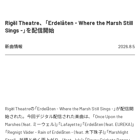
Rigël Theatre、「Erdelåten - Where the Marsh Still
Sings -」を配信開始
新曲情報
2026.8.5
Rigël Theatreの「Erdelåten - Where the Marsh Still Sings -」が配信開
始された。今回デジタル配信された楽曲は、「Once Upon the
Marshes (feat. ミーウェル)」「Lafayette」「Erdelåten (feat. EUREKA)」
「Regnigt Väder - Rain of Erdelåten - (feat. 木下珠子)」「Marshlight
Stroll - 妖精と歩く雨上がり - (feat. July)」「Bayou Crickets Dance」