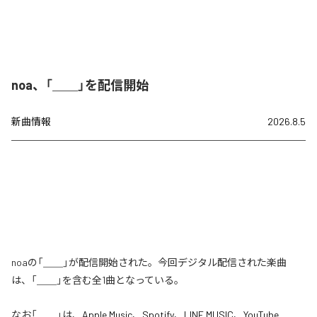
noa、「＿＿」を配信開始
新曲情報
2026.8.5
noaの「＿＿」が配信開始された。今回デジタル配信された楽曲
は、「＿＿」を含む全1曲となっている。
なお「
＿＿
」は、
Apple Music
、
Spotify
、
LINE MUSIC
、
YouTube