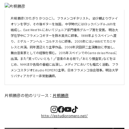
片桐 勝彦（かたぎり かつひこ）。 フラメンコギタリスト。 幼少期よりヴァイ
オリンを学び、その後ギターを独習。 中学時代にはロックバンドA-JARIを
結成し、East West’84 においてジュニア部門優秀グループ賞を受賞。 明治大
学在学中にフラメンコギターを鈴木英夫に師事。 1998年よりスペインへ渡
り、ミゲル・アンヘル・コルテスらに師事。 2005年にはJ-WAVEでカニサ
レスと共演。同年渡辺えり主宰作品、2006年沢田研二主演舞台に参加し、
舞台音楽家としての経験を積む。 2015年スペインでのCante de las Minasに
出演。また「笑っていいとも！」「音楽のある街で」「おとり捜査官」などをは
じめ、NHKほか各局の番組に出演し、メディアにおいても幅広く活動。 フラ
メンコスタジオEstudio ROMERO主宰。日本フラメンコ協会理事。明治大学
リバティアカデミー非常勤講師。
片桐勝彦
の他のリリース：
片桐勝彦
http://estudioromero.net/