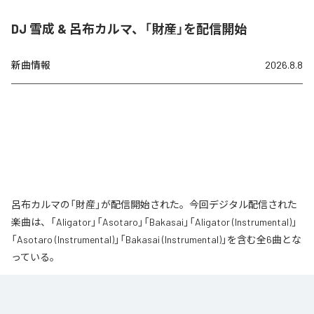
DJ 雪成 & 呂布カルマ、「財産」を配信開始
新曲情報
2026.8.8
呂布カルマの「財産」が配信開始された。今回デジタル配信された
楽曲は、「Aligator」「Asotaro」「Bakasai」「Aligator (Instrumental)」
「Asotaro (Instrumental)」「Bakasai (Instrumental)」を含む全6曲とな
っている。
なお「
財産
」は、
Apple Music
、
Spotify
、
LINE MUSIC
、
YouTube
Music
、
Amazon Music Unlimited
などの音楽配信サービスで聴くこと