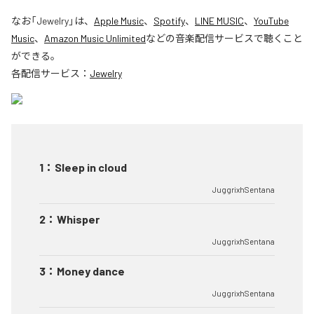
なお「
Jewelry
」は、
Apple Music
、
Spotify
、
LINE MUSIC
、
YouTube
Music
、
Amazon Music Unlimited
などの音楽配信サービスで聴くこと
ができる。
各配信サービス：
Jewelry
1
：
Sleep in cloud
JuggrixhSentana
2
：
Whisper
JuggrixhSentana
3
：
Money dance
JuggrixhSentana