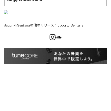
JuggrixhSentana
の他のリリース：
JuggrixhSentana