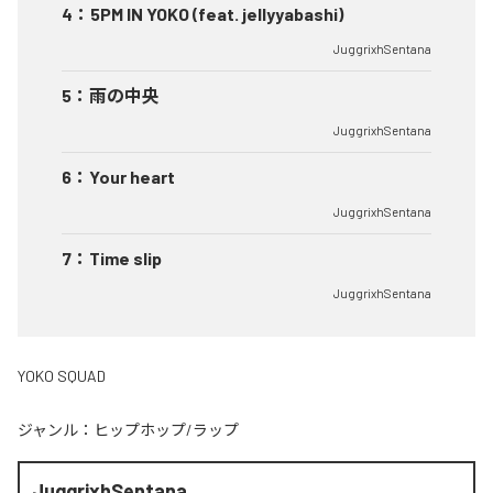
4
：
5PM IN YOKO (feat. jellyyabashi)
JuggrixhSentana
5
：
雨の中央
JuggrixhSentana
6
：
Your heart
JuggrixhSentana
7
：
Time slip
JuggrixhSentana
YOKO SQUAD
ジャンル：
ヒップホップ/ラップ
JuggrixhSentana