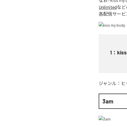
なお「
kiss my 
Unlimited
など
各配信サービ
1
：
kis
ジャンル：
ヒ
3am