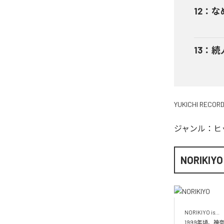
12
：
な
13
：
続
YUKICHI RECOR
ジャンル：
ヒ
NORIKIYO
NORIKIYO is...　 
1999年頃、神奈