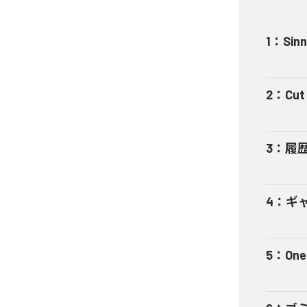
1
：
Sinn
2
：
Cut 
3
：
履
4
：
ギャ
5
：
One