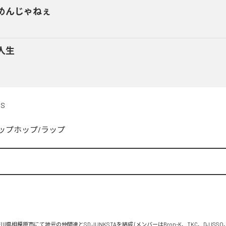
めんじゃねぇ
人生
DS
ップホップ/ラップ


川県相模原市にて地元の仲間達とSD JUNKSTAを結成 (メンバーはBron-K、TKC、DJ ISSO