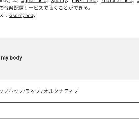
body
」は、
Apple Music
、
Spotify
、
LINE MUSIC
、
YouTube Music
、
の音楽配信サービスで聴くことができる。
ス：
kiss my body
s my body
ップホップ/ラップ
/
オルタナティブ