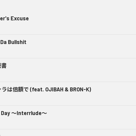
er's Excuse
Da Bullshit
歴書
ラは倍額で (feat. OJIBAH & BRON-K)
 Day ～Interrlude～