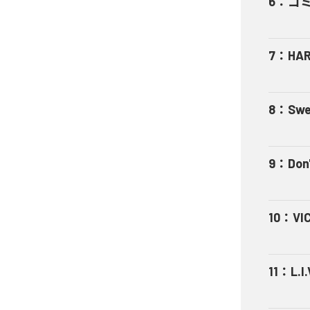
6
：
ゴ
7
：
HA
8
：
Swe
9
：
Don'
10
：
VI
11
：
L.I.