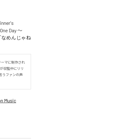
er's
One Day ～
.V.S.」「なめんじゃね
をテーマに制作され
IYOが収監中にリリ
言うファンの声
n Music