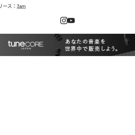
リース：
3am