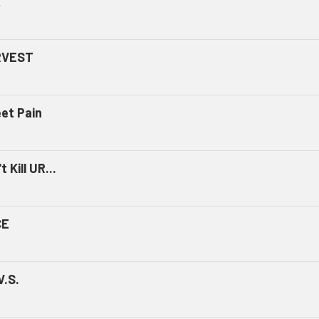
ミ
RVEST
et Pain
t Kill UR...
CE
V.S.