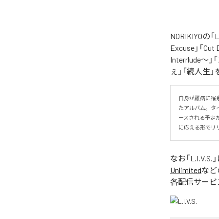
NORIKIYO
Excuse」「Cut
Interrlude～」
ぇ」「続人生」
自身が難病に罹患し
たアルバム。タイトル
ースされる予定
に応える形でリ
なお「
L.I.V.S.
Unlimited
など
各配信サービ