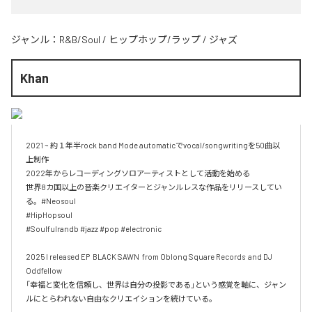
ジャンル：
R&B/Soul
/
ヒップホップ/ラップ
/
ジャズ
Khan
2021 ~ 約１年半rock band Mode automaticでvocal/songwritingを50曲以
上制作

2022年からレコーディングソロアーティストとして活動を始める

世界8カ国以上の音楽クリエイターとジャンルレスな作品をリリースしてい
る。#Neosoul

#HipHopsoul

#Soulfulrandb #jazz #pop #electronic

2025 I released EP  BLACK SAWN  from Oblong Square Records  and DJ 
Oddfellow 

「幸福と変化を信頼し、世界は自分の投影である」という感覚を軸に、ジャン
ルにとらわれない自由なクリエイションを続けている。
