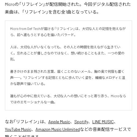
Microの「リフレイン」が配信開始された。今回デジタル配信された
楽曲は、「リフレイン」を含む全1曲となっている。
Micro from Def Techが届ける『リフレイン』は、大切な人との記憶を抱えなが
ら、前へ進もうとする心を描いたバラード。

人は、大切な人がいなくなっても、その人との時間を抱えながら生きてい
く。忘れることが優しさなのではなく、想い続けることもまた、一つの愛の
形。

書きかけのまま残された言葉、届くことのないメール、胸の奥で何度も響く
声──。"リフレイン"する記憶とともに歩んでいく姿を、繊細なメロディと温
かな歌声で描いている。

誰もが心の中に抱えている、大切な人への想いにそっと寄り添う、Microなら
ではのエモーショナルな一曲。
なお「
リフレイン
」は、
Apple Music
、
Spotify
、
LINE MUSIC
、
YouTube Music
、
Amazon Music Unlimited
などの音楽配信サービスで
聴くことができる。