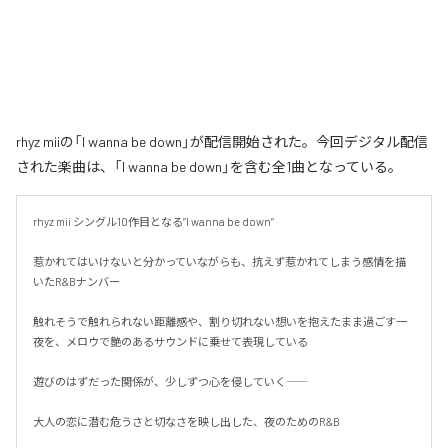
rhyz miiの「I wanna be down」が配信開始された。今回デジタル配信
された楽曲は、「I wanna be down」を含む全1曲となっている。
rhyz mii シングル10作目となる”I wanna be down”

惹かれてはいけないと分かっていながらも、抗えず惹かれてしまう感情を描
いたR&Bナンバー

触れそうで触れられない距離感や、割り切れない想いを抱えたまま過ごす一
夜を、メロウで艶のあるサウンドに乗せて表現している

遊びのはずだった関係が、少しずつ心を侵していく――

大人の恋に潜む危うさと切なさを映し出した、夜のためのR&B