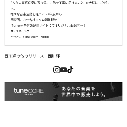
「人々の喜怒哀楽に寄り添い、歌を丁寧に届けること」を大切にした唄い
人。

様々な音楽活動を経て2024年度から

関東圏、九州各地でソロ活動開始！

iTunesや各音楽配信サイトにてオリジナル曲配信中！

▼SNSリンク

https://lit.link/akira070901
西川輝
の他のリリース：
西川輝