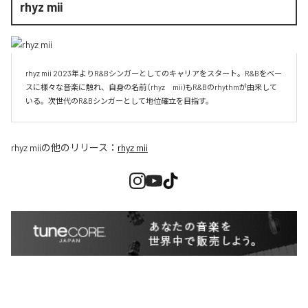
rhyz mii
rhyz mii 2023年よりR&Bシンガーとしてのキャリアをスタート。R&Bをベー
スに様々な音楽に触れ、自身の名前（rhyz　mii)もR&Bのrhythmが由来して
いる。次世代のR&Bシンガーとして地位確立を目指す。
rhyz mii
の他のリリース：
rhyz mii