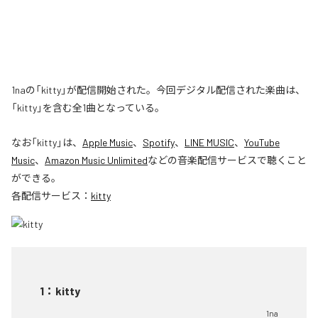
1naの「kitty」が配信開始された。今回デジタル配信された楽曲は、
「kitty」を含む全1曲となっている。
なお「
kitty
」は、
Apple Music
、
Spotify
、
LINE MUSIC
、
YouTube
Music
、
Amazon Music Unlimited
などの音楽配信サービスで聴くこと
ができる。
各配信サービス：
kitty
1
：
kitty
1na