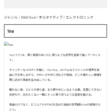
ジャンル：
R&B/Soul
/
オルタナティブ
/
エレクトロニック
1na
1na（イナ）は、夢と現実のあいだに漂うような世界を音楽で描くアーティス
ト。

キャッチーなメロディを軸に、Hip-Hop、Alt-Popなどジャンルの境界を自
由に行き来しながら、かわいさの中に切なさや孤独、どこか懐かしい感情を
閉じ込めた楽曲を生み出している。

眠れない夜、ひとりの帰り道、まだ夢の中にいるような朝。言葉にできない
気持ちや、忘れたくない一瞬にそっと寄り添うような音楽を届ける。

楽曲だけでなく、ビジュアルやSNSを含めた独自の世界観も1naの表現のひ
とつ。
