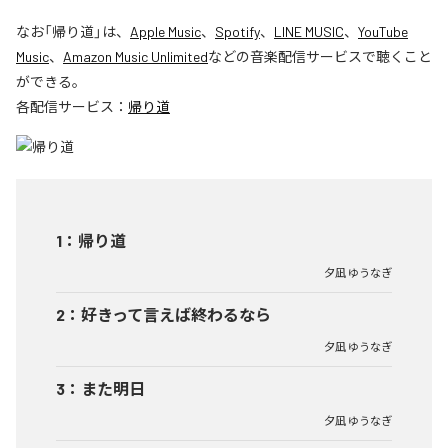
なお「
帰り道
」は、
Apple Music
、
Spotify
、
LINE MUSIC
、
YouTube
Music
、
Amazon Music Unlimited
などの音楽配信サービスで聴くこと
ができる。
各配信サービス：
帰り道
1
：
帰り道
夕凪 ゆうなぎ
2
：
好きって言えば終わるなら
夕凪 ゆうなぎ
3
：
また明日
夕凪 ゆうなぎ