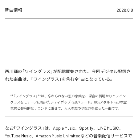
新曲情報
2026.8.8
西川輝の「ワイングラス」が配信開始された。今回デジタル配信さ
れた楽曲は、「ワイングラス」を含む全1曲となっている。
**『ワイングラス』**は、忘れられない恋の余韻を、深夜の街明かりとワイン
グラスをモチーフに描いたシティポップR&Bバラード。80sアダルトR&Bの空
気感と都会的なサウンドに乗せて、大人の恋の切なさを歌った一曲です。
なお「
ワイングラス
」は、
Apple Music
、
Spotify
、
LINE MUSIC
、
YouTube Music
、
Amazon Music Unlimited
などの音楽配信サービスで