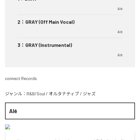
Alé
2
：
GRAY (Off Main Vocal)
Alé
3
：
GRAY (Instrumental)
Alé
connect Records
ジャンル：
R&B/Soul
/
オルタナティブ
/
ジャズ
Alé