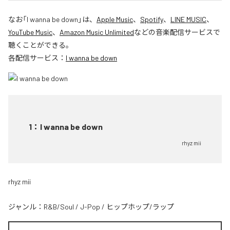
なお「
I wanna be down
」は、
Apple Music
、
Spotify
、
LINE MUSIC
、
YouTube Music
、
Amazon Music Unlimited
などの音楽配信サービスで
聴くことができる。
各配信サービス：
I wanna be down
1
：
I wanna be down
rhyz mii
rhyz mii
ジャンル：
R&B/Soul
/
J-Pop
/
ヒップホップ/ラップ