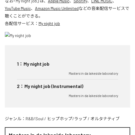
なお「
My night job
」は、
Apple Music
、
Spotify
、
LINE MUSIC
、
YouTube Music
、
Amazon Music Unlimited
などの音楽配信サービスで
聴くことができる。
各配信サービス：
My night job
1
：
My night job
Masters in da lakeside laboratory
2
：
My night job (Instrumental)
Masters in da lakeside laboratory
ジャンル：
R&B/Soul
/
ヒップホップ/ラップ
/
オルタナティブ