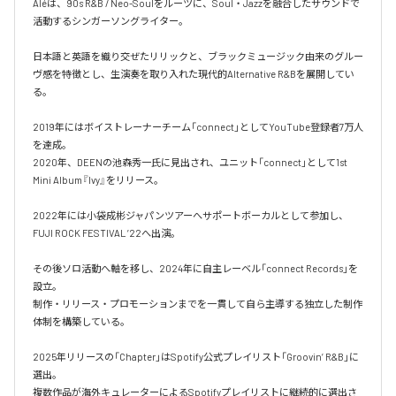
Aléは、90s R&B / Neo-Soulをルーツに、Soul・Jazzを融合したサウンドで
活動するシンガーソングライター。

日本語と英語を織り交ぜたリリックと、ブラックミュージック由来のグルー
ヴ感を特徴とし、生演奏を取り入れた現代的Alternative R&Bを展開してい
る。

2019年にはボイストレーナーチーム「connect」としてYouTube登録者7万人
を達成。

2020年、DEENの池森秀一氏に見出され、ユニット「connect」として1st 
Mini Album『Ivy』をリリース。

2022年には小袋成彬ジャパンツアーへサポートボーカルとして参加し、
FUJI ROCK FESTIVAL ’22へ出演。

その後ソロ活動へ軸を移し、2024年に自主レーベル「connect Records」を
設立。

制作・リリース・プロモーションまでを一貫して自ら主導する独立した制作
体制を構築している。

2025年リリースの「Chapter」はSpotify公式プレイリスト「Groovin’ R&B」に
選出。

複数作品が海外キュレーターによるSpotifyプレイリストに継続的に選出さ