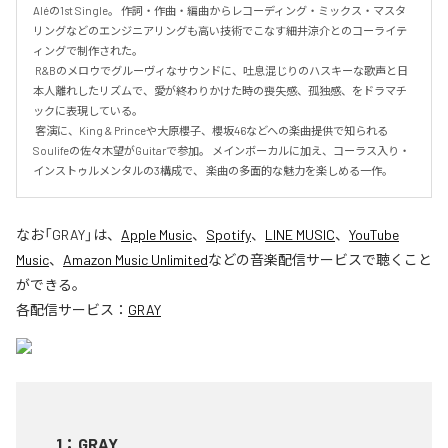
Aléの1st Single。 作詞・作曲・編曲からレコーディング・ミックス・マスタ
リングなどのエンジニアリングも高い技術でこなす細井涼介とのコーライテ
ィングで制作された。

 R&Bのメロウでグルーヴィなサウンドに、吐息混じりのハスキーな歌声と日
本人離れしたリズムで、愛が終わりかけた時の喪失感、孤独感、をドラマチ
ックに表現している。

 客演に、King & Princeや大原櫻子、櫻坂46などへの楽曲提供で知られる
Soulifeの佐々木望がGuitarで参加。 メインボーカルに加え、コーラス入り・
インストゥルメンタルの3構成で、 楽曲の多面的な魅力を楽しめる一作。
なお「
GRAY
」は、
Apple Music
、
Spotify
、
LINE MUSIC
、
YouTube
Music
、
Amazon Music Unlimited
などの音楽配信サービスで聴くこと
ができる。
各配信サービス：
GRAY
1
：
GRAY