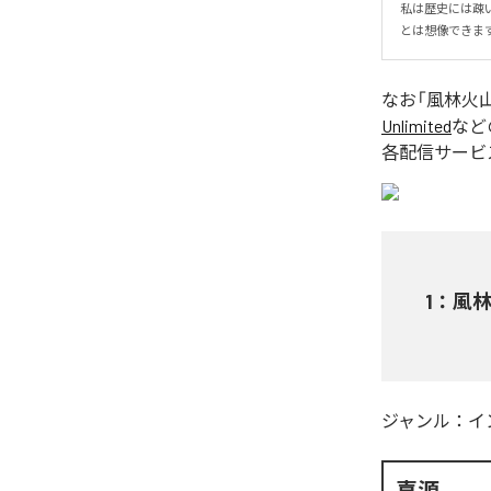
私は歴史には疎
とは想像できま
なお「
風林火
Unlimited
など
各配信サービ
1
：
風
ジャンル：
イ
喜源