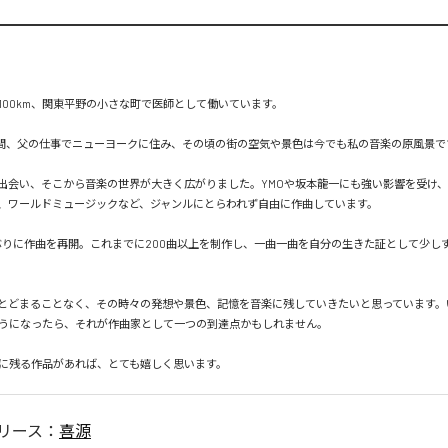
100km、関東平野の小さな町で医師として働いています。

2年間、父の仕事でニューヨークに住み、その頃の街の空気や景色は今でも私の音楽の原風景です
と出会い、そこから音楽の世界が大きく広がりました。YMOや坂本龍一にも強い影響を受け
、ワールドミュージックなど、ジャンルにとらわれず自由に作曲しています。

7年ぶりに作曲を再開。これまでに200曲以上を制作し、一曲一曲を自分の生きた証として少し
とどまることなく、その時々の発想や景色、記憶を音楽に残していきたいと思っています。
うになったら、それが作曲家として一つの到達点かもしれません。

に残る作品があれば、とても嬉しく思います。
リース：
喜源