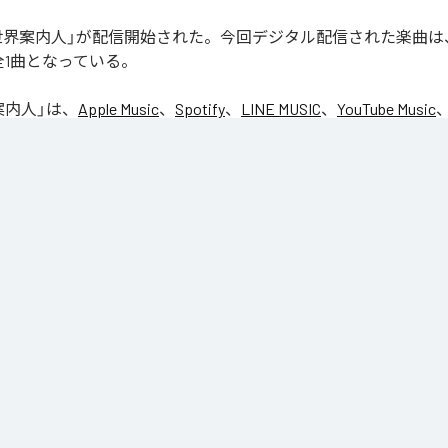
の「裏世界案内人」が配信開始された。今回デジタル配信された楽曲
全1曲となっている。
案内人
」は、
Apple Music
、
Spotify
、
LINE MUSIC
、
YouTube Music
d
などの音楽配信サービスで聴くことができる。
ス：
裏世界案内人
世界案内人