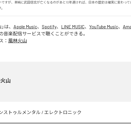
いですが、単純に武田信玄が亡くなるのがあと10年遅ければ、日本の歴史は確実に変わって
す。
山
」は、
Apple Music
、
Spotify
、
LINE MUSIC
、
YouTube Music
、
Ama
の音楽配信サービスで聴くことができる。
ス：
風林火山
林火山
ンストゥルメンタル
/
エレクトロニック