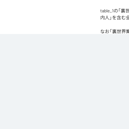
table_1
内人」を含む
なお「
裏世界
Music Unlimite
各配信サービ
1
：
裏
Caro kissa