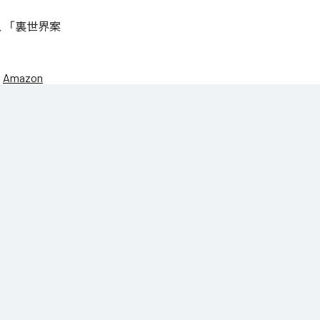
は、「裏世界案
、
Amazon
table_1