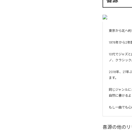
東京から北へ約
1978年から
10代でジャズ
ノ、クラシック
2018年、2
ます。

同じジャンルに
自然に書けるよ
もし一曲でも心
喜源
の他のリ