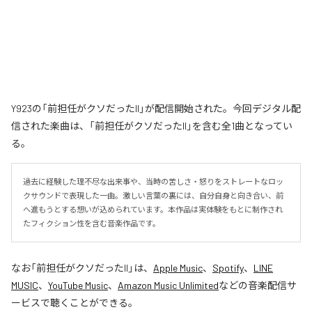
Y923の「前担任がクソだったII」が配信開始された。今回デジタル配
信された楽曲は、「前担任がクソだったII」を含む全1曲となってい
る。
過去に経験した理不尽な出来事や、当時の苦しさ・怒りをストレートなロッ
クサウンドで表現した一曲。激しい言葉の裏には、自分自身と向き合い、前
へ進もうとする想いが込められています。本作品は実体験をもとに制作され
たフィクション性を含む音楽作品です。
なお「
前担任がクソだったII
」は、
Apple Music
、
Spotify
、
LINE
MUSIC
、
YouTube Music
、
Amazon Music Unlimited
などの音楽配信サ
ービスで聴くことができる。