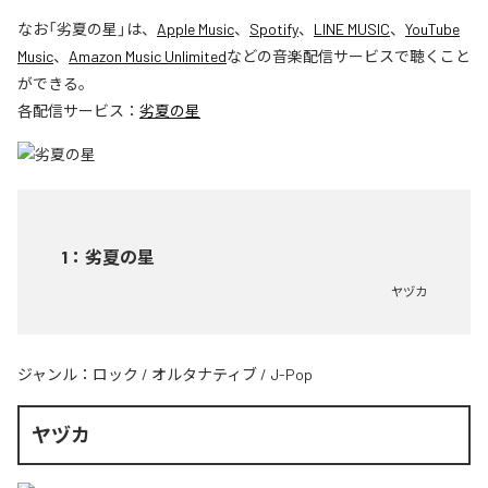
なお「
劣夏の星
」は、
Apple Music
、
Spotify
、
LINE MUSIC
、
YouTube
Music
、
Amazon Music Unlimited
などの音楽配信サービスで聴くこと
ができる。
各配信サービス：
劣夏の星
1
：
劣夏の星
ヤヅカ
ジャンル：
ロック
/
オルタナティブ
/
J-Pop
ヤヅカ