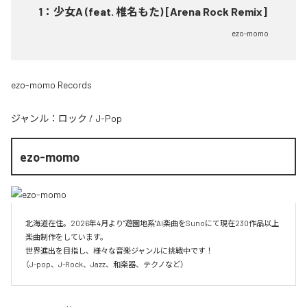
1
：
少女A (feat. 椎名もた) [Arena Rock Remix]
ezo-momo
ezo-momo Records
ジャンル：
ロック
/
J-Pop
ezo-momo
北海道在住。2026年4月より"遊園地系"AI楽曲をSunoにて現在230作品以上
楽曲制作をしています。

世界進出を目指し、様々な音楽ジャンルに挑戦中です！

（J-pop、J-Rock、Jazz、和楽器、テクノなど）