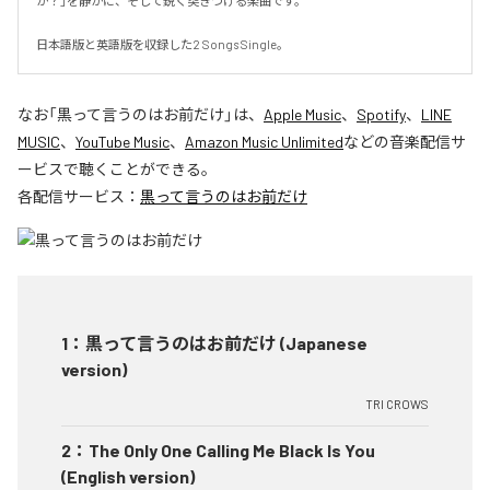
か？」を静かに、そして鋭く突きつける楽曲です。

日本語版と英語版を収録した2 Songs Single。
なお「
黒って言うのはお前だけ
」は、
Apple Music
、
Spotify
、
LINE
MUSIC
、
YouTube Music
、
Amazon Music Unlimited
などの音楽配信サ
ービスで聴くことができる。
各配信サービス：
黒って言うのはお前だけ
1
：
黒って言うのはお前だけ (Japanese
version)
TRI CROWS
2
：
The Only One Calling Me Black Is You
(English version)