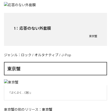
1
：
応答のない外套膜
東京蟹
ジャンル：
ロック
/
オルタナティブ
/
J-Pop
東京蟹
『ぶくぶく...（泡）』
東京蟹
の他のリリース：
東京蟹