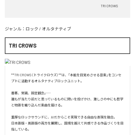
TRI CROWS
ジャンル：
ロック
/
オルタナティブ
TRI CROWS
**TRI CROWS（トライクロウズ）**は、「本能を目覚めさせる音楽」をコンセ
プトに活動するオルタナティブロックユニット。

善悪、常識、固定観念――。

誰もが当たり前だと思っているものに問いを投げかけ、激しさの中にも哲学
と物語を織り込んだ楽曲を届ける。

重厚なロックサウンドに、AIだからこそ実現できる自由な表現を融合。

日本語版・英語版の両方を展開し、国境を越えて共感できる作品づくりを目
指している。
