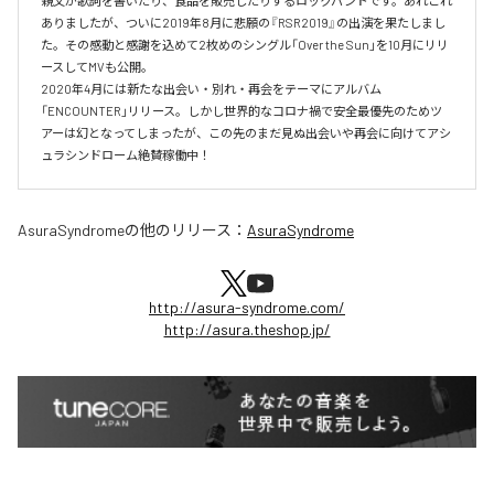
親父が歌詞を書いたり、食品を販売したりするロックバンドです。あれこれ
ありましたが、ついに2019年8月に悲願の『RSR2019』の出演を果たしまし
た。その感動と感謝を込めて2枚めのシングル「Over the Sun」を10月にリリ
ースしてMVも公開。

2020年4月には新たな出会い・別れ・再会をテーマにアルバム
「ENCOUNTER」リリース。しかし世界的なコロナ禍で安全最優先のためツ
アーは幻となってしまったが、この先のまだ見ぬ出会いや再会に向けてアシ
ュラシンドローム絶賛稼働中！
AsuraSyndrome
の他のリリース：
AsuraSyndrome
http://asura-syndrome.com/
http://asura.theshop.jp/