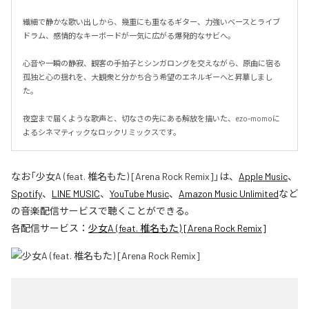
繊細で静かな歌い出しから、幾重にも重なるギター、力強いベースとライブ
ドラム、感情的なキーボードが一気に広がる爆発的なサビへ。

心音や一瞬の静寂、観客の手拍子とシンガロングを交えながら、原曲に宿る
孤独と心の揺れを、大観衆と分かち合う希望のエネルギーへと昇華しまし
た。

夜空まで届くような歌声と、切なさの先にある解放を描いた、ezo-momoに
よるシネマティックなロックリミックスです。
なお「
少女A (feat. 椎名もた) [Arena Rock Remix]
」は、
Apple Music
、
Spotify
、
LINE MUSIC
、
YouTube Music
、
Amazon Music Unlimited
など
の音楽配信サービスで聴くことができる。
各配信サービス：
少女A (feat. 椎名もた) [Arena Rock Remix]