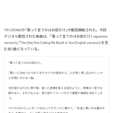
TRI CROWSの「黒って言うのはお前だけ」が配信開始された。今回
デジタル配信された楽曲は、「黒って言うのはお前だけ (Japanese
version)」「The Only One Calling Me Black Is You (English version)」を含
む全2曲となっている。
「黒って言うのはお前だけ」

「黒い」と決めつけられてきたカラスの視点から、人が抱く思い込みやレッテ
ルを問いかける一曲。

光を受けるたびに青や緑、紫へと表情を変える羽のように、物事は一言では
語れない。それでも人は、見た目やイメージだけで善悪や価値を決めてしま
う。

TRI CROWSらしいダークなロックサウンドに乗せて、「本当に黒いのは誰なの