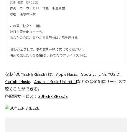
SUMMER　BREEZE

作詞　カトウチヒロ　作曲　小池直樹

歌唱　理想の少女

この夏、彼女と一緒に

波打ち際を走り出そう。

あなたの心に、爽やかで甘酸っぱい風を届ける

 ぜひシェアして、夏の恋を一緒に感じてください！

海辺で流したくなる1曲を、あなたのプレイリストに。
なお「
SUMEER BREEZE
」は、
Apple Music
、
Spotify
、
LINE MUSIC
、
YouTube Music
、
Amazon Music Unlimited
などの音楽配信サービスで
聴くことができる。
各配信サービス：
SUMEER BREEZE