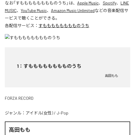
なお「
すもももももももものうち
」は、
Apple Music
、
Spotify
、
LINE
MUSIC
、
YouTube Music
、
Amazon Music Unlimited
などの音楽配信サ
ービスで聴くことができる。
各配信サービス：
すもももももももものうち
1
：
すもももももももものうち
高田もも
FORZA RECORD
ジャンル：
アイドル(女性)
/
J-Pop
高田もも