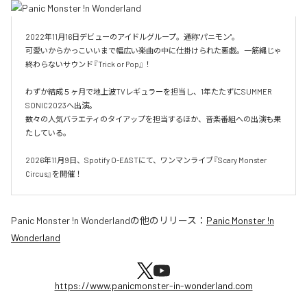
2022年11月16日デビューのアイドルグループ。通称"パニモン"。

可愛いからかっこいいまで幅広い楽曲の中に仕掛けられた悪戯。一筋縄じゃ
終わらないサウンド『Trick or Pop』！

わずか結成５ヶ月で地上波TVレギュラーを担当し、1年たたずにSUMMER 
SONIC2023へ出演。

数々の人気バラエティのタイアップを担当するほか、音楽番組への出演も果
たしている。

2026年11月9日、Spotify O-EASTにて、ワンマンライブ『Scary Monster 
Circus』を開催！
Panic Monster !n Wonderland
の他のリリース：
Panic Monster !n
Wonderland
https://www.panicmonster-in-wonderland.com