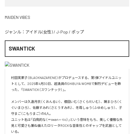
MAIDEN VIBES
ジャンル：
アイドル(女性)
/
J-Pop
/
ポップ
SWANTICK
村田実果子（BLACKNAZARENE）がプロデュースする、第1弾アイドルユニッ
トとして、2025年4月30日、超満員のSHIBUYA WOMBで鮮烈デビューを飾
った、「SWANTICK（スワンチック）」。

メンバーは久遠月衣（くおんるい）、櫻田いむ（さくらだいむ）、鵠まひろ（く
ぐいまひろ）、佐藤すみれ（さとうすみれ）、冬苺しゅう（ふゆめしゅう）、子
守まご（こもりまご）の6人。

ユニット名は「白鳥的な（＝swan + -tic）」という意味をもち、美しく優雅な外
見と可愛さも兼ね備えたロリータROCKな音楽性とのギャップを武器として
いる。
