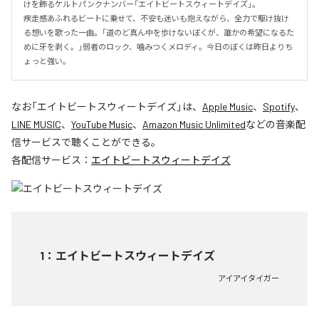
けを飾るケルトパンクナンバー「エイトビートスウィートデイズ」。

疾走感あふれるビートに乗せて、不安も迷いも抱えながら、全力で駆け抜け
る想いを歌った一曲。「道のど真ん中を歩けないぼくが、誰かの希望になるた
めに牙を剥く。」弱者のロック、噛みつくメロディ。今日のぼくは昨日よりち
ょっと強い。
なお「
エイトビートスウィートデイズ
」は、
Apple Music
、
Spotify
、
LINE MUSIC
、
YouTube Music
、
Amazon Music Unlimited
などの音楽配
信サービスで聴くことができる。
各配信サービス：
エイトビートスウィートデイズ
1
：
エイトビートスウィートデイズ
アイアイタイガー