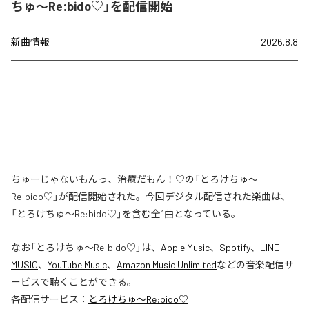
ちゅ〜Re:bido♡」を配信開始
新曲情報
2026.8.8
ちゅーじゃないもんっ、治癒だもん！♡の「とろけちゅ〜
Re:bido♡」が配信開始された。今回デジタル配信された楽曲は、
「とろけちゅ〜Re:bido♡」を含む全1曲となっている。
なお「
とろけちゅ〜Re:bido♡
」は、
Apple Music
、
Spotify
、
LINE
MUSIC
、
YouTube Music
、
Amazon Music Unlimited
などの音楽配信サ
ービスで聴くことができる。
各配信サービス：
とろけちゅ〜Re:bido♡