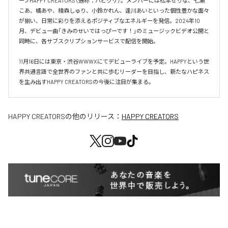
ープHAPPY CREATORS（通称：ハピクリ）。メンバーには松本せりな、七瀬
こあ、橘あや、楠森しゅり、小鈴かれん、逢川あいといった個性豊かな面々
が揃い、日常に彩りを添えるポジティブなエネルギーを発信。2024年10
月、デビュー曲「きみのせいではっぴーです！」のミュージックビデオ公開と
同時に、各サブスクリプションサービスで配信を開始。

11月16日には東京・渋谷WWWXにてデビューライブを予定。HAPPYという世
界共通言語で全世界のファンと共に歩むリーダーを目指し、新たなハピネス
を生み出すHAPPY CREATORSの今後に注目が集まる。
HAPPY CREATORS
の他のリリース：
HAPPY CREATORS