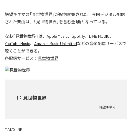
絶望キネマの「見世物世界」が配信開始された。今回デジタル配信
された楽曲は、「見世物世界」を含む全1曲となっている。
なお「
見世物世界
」は、
Apple Music
、
Spotify
、
LINE MUSIC
、
YouTube Music
、
Amazon Music Unlimited
などの音楽配信サービスで
聴くことができる。
各配信サービス：
見世物世界
1
：
見世物世界
絶望キネマ
MAD’S iNK