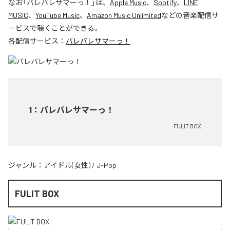
なお「
バレバレサマーっ！
」は、
Apple Music
、
Spotify
、
LINE
MUSIC
、
YouTube Music
、
Amazon Music Unlimited
などの音楽配信サ
ービスで聴くことができる。
各配信サービス：
バレバレサマーっ！
1
：
バレバレサマーっ！
FULIT BOX
ジャンル：
アイドル(女性)
/
J-Pop
FULIT BOX