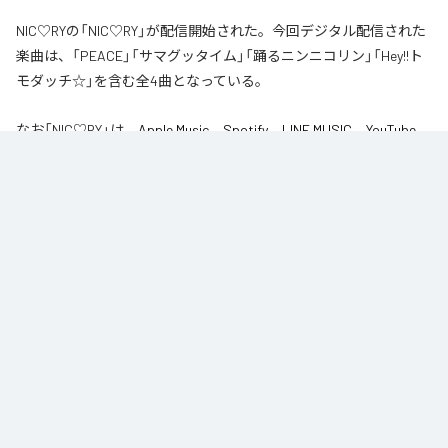
NIC♡RYの「NIC♡RY」が配信開始された。今回デジタル配信された
楽曲は、「PEACE」「サマグッタイム」「踊るニンニコリン」「Hey!!ト
モダッチ☆」を含む全4曲となっている。
なお「
NIC♡RY
」は、
Apple Music
、
Spotify
、
LINE MUSIC
、
YouTube
Music
、
Amazon Music Unlimited
などの音楽配信サービスで聴くこと
ができる。
各配信サービス：
NIC♡RY
1
：
PEACE
NIC♡RY
2
：
サマグッタイム
NIC♡RY