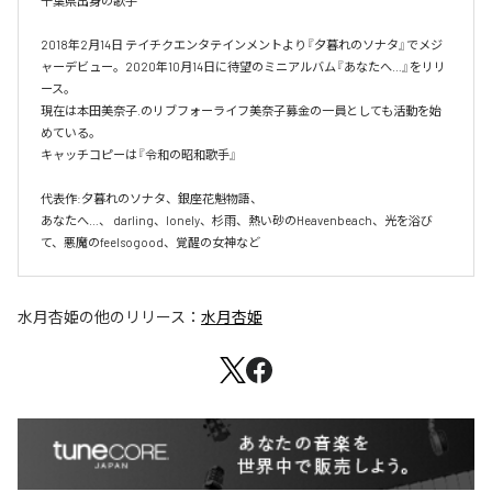
千葉県出身の歌手

2018年2月14日 テイチクエンタテインメントより『夕暮れのソナタ』でメジ
ャーデビュー。2020年10月14日に待望のミニアルバム『あなたへ…』をリリ
ース。

現在は本田美奈子.のリブフォーライフ美奈子募金の一員としても活動を始
めている。

キャッチコピーは『令和の昭和歌手』

代表作:夕暮れのソナタ、銀座花魁物語、

あなたへ…、 darling、lonely、杉雨、熱い砂のHeavenbeach、光を浴び
て、悪魔のfeelsogood、覚醒の女神など
水月杏姫
の他のリリース：
水月杏姫