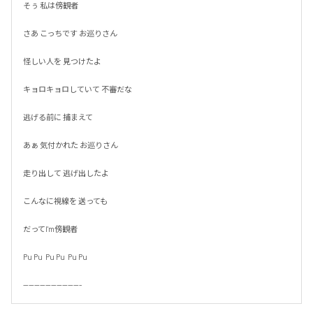
そぅ 私は傍観者

さあ こっちです お巡りさん

怪しい人を 見つけたよ

キョロキョロしていて 不審だな

逃げる前に 捕まえて

あぁ 気付かれた お巡りさん

走り出して 逃げ出したよ

こんなに視線を 送っても

だってI'm傍観者

Pu Pu  Pu Pu  Pu Pu

---------------------