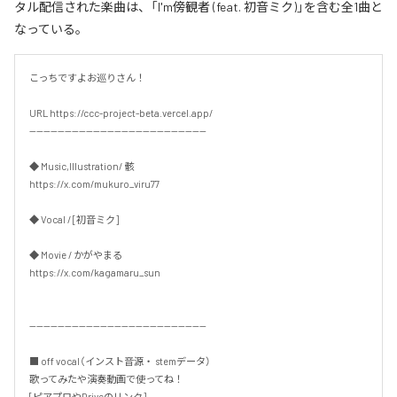
タル配信された楽曲は、「I'm傍観者 (feat. 初音ミク)」を含む全1曲と
なっている。
こっちですよお巡りさん！

URL https://ccc-project-beta.vercel.app/

--------------------------------------------------

◆ Music,Illustration/ 骸

https://x.com/mukuro_viru77

◆ Vocal / [初音ミク]

◆ Movie / かがやまる

https://x.com/kagamaru_sun

--------------------------------------------------

■ off vocal（インスト音源・ stemデータ）

歌ってみたや演奏動画で使ってね！

[ピアプロやDriveのリンク]
