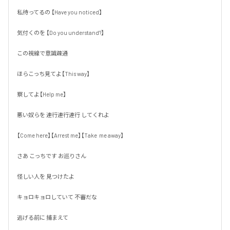
私待ってるの 【Have you noticed】

気付くのを 【Do you understand?】

この視線で意識疎通

ほらこっち見てよ【This way】

察してよ【Help me】

悪い奴らを 連行連行連行 してくれよ

【Come here】【Arrest me】【Take  me away】

さあ こっちです お巡りさん

怪しい人を 見つけたよ

キョロキョロしていて 不審だな

逃げる前に 捕まえて
