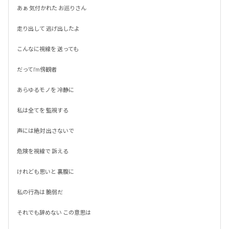
あぁ 気付かれた お巡りさん

走り出して 逃げ出したよ

こんなに視線を 送っても

だってI'm傍観者

あらゆるモノを 冷静に

私は全てを 監視する

声には絶対 出さないで

危険を視線で 訴える

けれども思いと 裏腹に

私の行為は 脆弱だ

それでも辞めない この意思は
