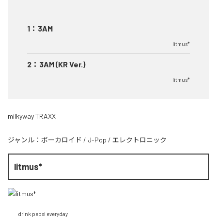
1
：
3AM
litmus*
2
：
3AM (KR Ver.)
litmus*
milkyway TRAXX
ジャンル：
ボーカロイド
/
J-Pop
/
エレクトロニック
litmus*
drink pepsi everyday