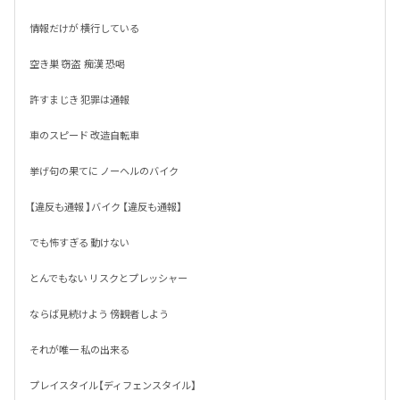
情報だけが 横行している

空き巣 窃盗  痴漢 恐喝

許すまじき 犯罪は通報

車のスピード 改造自転車

挙げ句の果てに ノーヘルのバイク

【違反も通報 】バイク 【違反も通報】

でも怖すぎる 動けない 

とんでもない リスクとプレッシャー

ならば見続けよう 傍観者しよう

それが唯一 私の出来る 

プレイスタイル【ディフェンスタイル】
