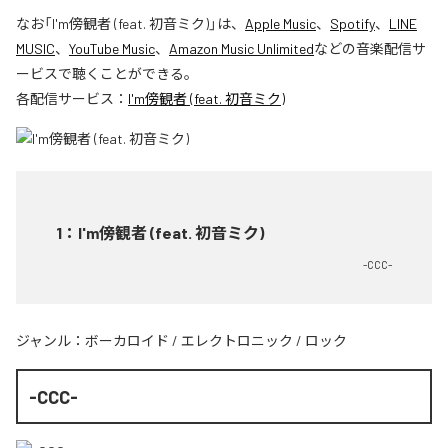
なお「
I'm傍観者 (feat. 初音ミク)
」は、
Apple Music
、
Spotify
、
LINE
MUSIC
、
YouTube Music
、
Amazon Music Unlimited
などの音楽配信サ
ービスで聴くことができる。
各配信サービス：
I'm傍観者 (feat. 初音ミク)
1
：
I'm傍観者 (feat. 初音ミク)
-CCC-
ジャンル：
ボーカロイド
/
エレクトロニック
/
ロック
-CCC-