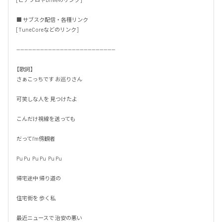
■ サブスク配信・各種リンク

[TuneCoreなどのリンク]

--------------------------------------------------

【歌詞】

さぁこっちです お巡りさん

可笑しな人を 見つけたよ

こんだけ視線を送っても

だってI'm傍観者

Pu Pu  Pu Pu  Pu Pu

帰宅途中 帰り道の

住宅街を 歩く私

最近ニュースで 治安の悪い
