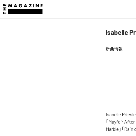
Isabelle
新曲情報
Isabelle 
「Mayfair Afte
Marble」「Ra