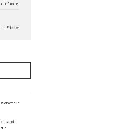
elle Priesley
elle Priesley
ess cinematic 
nd peaceful 
tic 