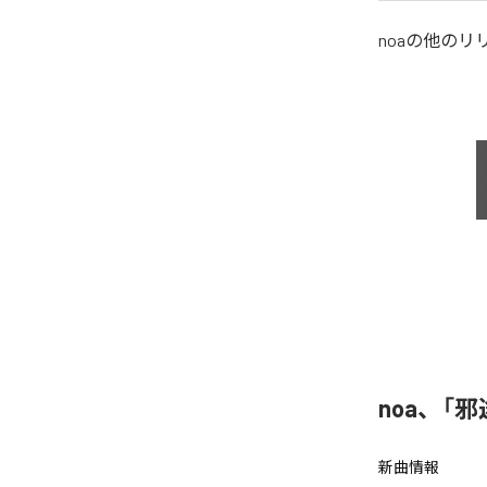
noa
の他のリ
noa、「
新曲情報