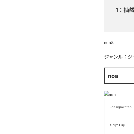
1
：
抽
noa&
ジャンル：
ジ
noa
-designwriter-

Seiya Fujii