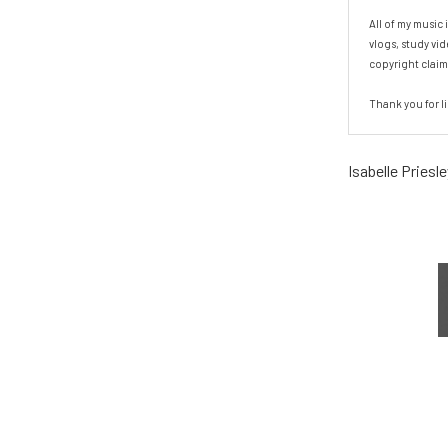
All of my music
vlogs, study vi
copyright claims
Thank you for l
Isabelle Priesle