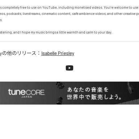
 is completely free to use on YouTube, including monetised videos. You’re welcome to use m
deos, podcasts, livestreams, cinematic content, café ambience videos, and other creative p
.

istening, and I hope my music brings a little warmth and calm to your day.
y
の他のリリース：
Isabelle Priesley