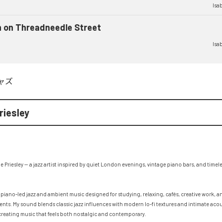
Isab
n on Threadneedle Street
Isab
ャズ
riesley
lle Priesley — a jazz artist inspired by quiet London evenings, vintage piano bars, and timel
t piano-led jazz and ambient music designed for studying, relaxing, cafés, creative work, a
nts. My sound blends classic jazz influences with modern lo-fi textures and intimate acous
reating music that feels both nostalgic and contemporary.
