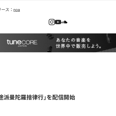
リース：
noa
邪途派曼陀羅捨律行」を配信開始