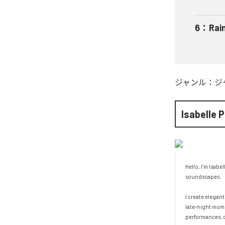
6
：
Rai
ジャンル：
ジ
Isabelle P
Hello, I’m Isabe
soundscapes.

I create elegan
late-night mome
performances, c