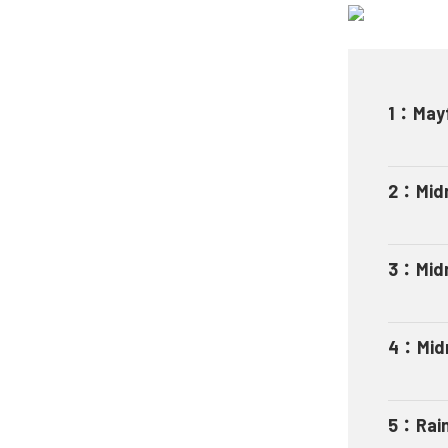
1
：
Mayf
2
：
Mid
3
：
Mid
4
：
Mid
5
：
Rai