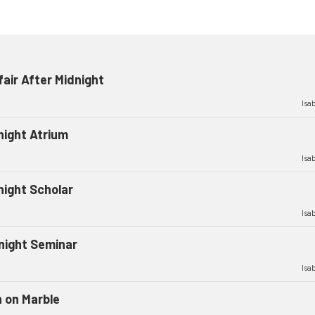
air After Midnight
Isab
night Atrium
Isab
night Scholar
Isab
night Seminar
Isab
n on Marble