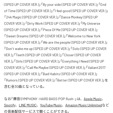
(SPED UP COVER VER.)」「By your side (SPED UP COVER VER.)」「End
of Time (SPED UP COVER VER.)」「I feel good (SPED UP COVER VER.)」
「24k Magic (SPED UP COVER VER.)」「Dance Monkey (SPED UP
COVER VER.)」「Dirty Work (SPED UP COVER VER.)」「My Universe
(SPED UP COVER VER.)」「Piece Of Me (SPED UP COVER VER.)」
「Sweet Dreams (SPED UP COVER VER.)」「Welcome to New York
(SPED UP COVER VER.)」「We are the people (SPED UP COVER VER.)」
「Don't wake me up (SPED UP COVER VER.)」「Solo (SPED UP COVER
VER.)」「Teeth (SPED UP COVER VER.)」「Closer (SPED UP COVER
VER.)」「Girls (SPED UP COVER VER.)」「Everything I Need (SPED UP
COVER VER.)」「Call Me Maybe (SPED UP COVER VER.)」「Valiant2017
(SPED UP COVER VER.)」「Bad Habits (SPED UP COVER VER.)」
「Rumors (SPED UP COVER VER.)」「Better (SPED UP COVER VER.)」を
含む全30曲となっている。
なお「
爆音SYMPHONY -HARD BASS POP Rush-
」は、
Apple Music
、
Spotify
、
LINE MUSIC
、
YouTube Music
、
Amazon Music Unlimited
など
の音楽配信サービスで聴くことができる。