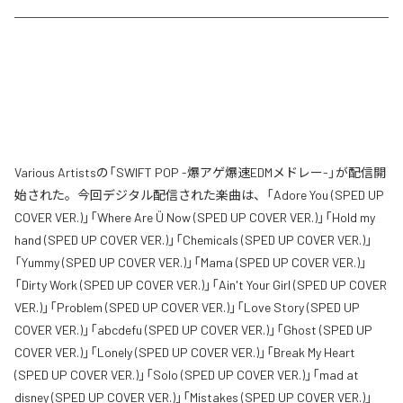
Various Artistsの「SWIFT POP -爆アゲ爆速EDMメドレー-」が配信開
始された。今回デジタル配信された楽曲は、「Adore You (SPED UP
COVER VER.)」「Where Are Ü Now (SPED UP COVER VER.)」「Hold my
hand (SPED UP COVER VER.)」「Chemicals (SPED UP COVER VER.)」
「Yummy (SPED UP COVER VER.)」「Mama (SPED UP COVER VER.)」
「Dirty Work (SPED UP COVER VER.)」「Ain't Your Girl (SPED UP COVER
VER.)」「Problem (SPED UP COVER VER.)」「Love Story (SPED UP
COVER VER.)」「abcdefu (SPED UP COVER VER.)」「Ghost (SPED UP
COVER VER.)」「Lonely (SPED UP COVER VER.)」「Break My Heart
(SPED UP COVER VER.)」「Solo (SPED UP COVER VER.)」「mad at
disney (SPED UP COVER VER.)」「Mistakes (SPED UP COVER VER.)」