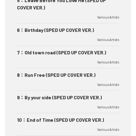
5
：
Leave Before You Love Me (SPED UP
COVER VER.)
Various Artists
6
：
Birthday (SPED UP COVER VER.)
Various Artists
7
：
Old town road (SPED UP COVER VER.)
Various Artists
8
：
Run Free (SPED UP COVER VER.)
Various Artists
9
：
By your side (SPED UP COVER VER.)
Various Artists
10
：
End of Time (SPED UP COVER VER.)
Various Artists