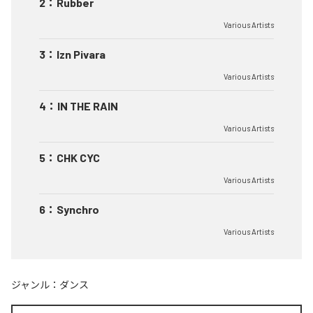
2
：
Rubber
Various Artists
3
：
Izn Pivara
Various Artists
4
：
IN THE RAIN
Various Artists
5
：
CHK CYC
Various Artists
6
：
Synchro
Various Artists
ジャンル：
ダンス