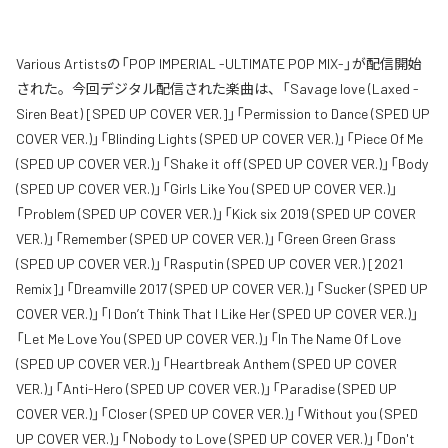
Various Artistsの「POP IMPERIAL -ULTIMATE POP MIX-」が配信開始
された。今回デジタル配信された楽曲は、「Savage love (Laxed -
Siren Beat) [SPED UP COVER VER.]」「Permission to Dance (SPED UP
COVER VER.)」「Blinding Lights (SPED UP COVER VER.)」「Piece Of Me
(SPED UP COVER VER.)」「Shake it off (SPED UP COVER VER.)」「Body
(SPED UP COVER VER.)」「Girls Like You (SPED UP COVER VER.)」
「Problem (SPED UP COVER VER.)」「Kick six 2019 (SPED UP COVER
VER.)」「Remember (SPED UP COVER VER.)」「Green Green Grass
(SPED UP COVER VER.)」「Rasputin (SPED UP COVER VER.) [2021
Remix]」「Dreamville 2017 (SPED UP COVER VER.)」「Sucker (SPED UP
COVER VER.)」「I Don’t Think That I Like Her (SPED UP COVER VER.)」
「Let Me Love You (SPED UP COVER VER.)」「In The Name Of Love
(SPED UP COVER VER.)」「Heartbreak Anthem (SPED UP COVER
VER.)」「Anti-Hero (SPED UP COVER VER.)」「Paradise (SPED UP
COVER VER.)」「Closer (SPED UP COVER VER.)」「Without you (SPED
UP COVER VER.)」「Nobody to Love (SPED UP COVER VER.)」「Don't