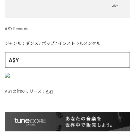
A$Y
A$Y Records
ジャンル：
ダンス
/
ポップ
/
インストゥルメンタル
A$Y
A$Y
の他のリリース：
A$Y