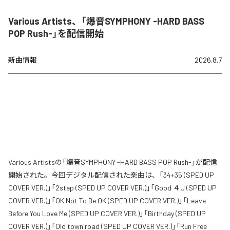
Various Artists、「爆音SYMPHONY -HARD BASS
POP Rush-」を配信開始
新曲情報
2026.8.7
Various Artistsの「爆音SYMPHONY -HARD BASS POP Rush-」が配信
開始された。今回デジタル配信された楽曲は、「34+35 (SPED UP
COVER VER.)」「2step (SPED UP COVER VER.)」「Good ４U (SPED UP
COVER VER.)」「OK Not To Be OK (SPED UP COVER VER.)」「Leave
Before You Love Me (SPED UP COVER VER.)」「Birthday (SPED UP
COVER VER.)」「Old town road (SPED UP COVER VER.)」「Run Free