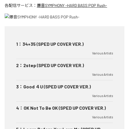
各配信サービス：
爆音SYMPHONY -HARD BASS POP Rush-
1
：
34+35 (SPED UP COVER VER.)
Various Artists
2
：
2step (SPED UP COVER VER.)
Various Artists
3
：
Good ４U (SPED UP COVER VER.)
Various Artists
4
：
OK Not To Be OK (SPED UP COVER VER.)
Various Artists