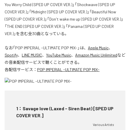
You Worry Child (SPED UP COVER VER.)」「Shockwave (SPED UP
COVER VER.)」「Midnight (SPED UP COVER VER.)」「Beautiful Now
(SPED UP COVER VER.)」「Don't wake me up (SPED UP COVER VER.)」
「THE END (SPED UP COVER VER.)」「Panama (SPED UP COVER
VER.)」を含む全30曲となっている。
なお「
POP IMPERIAL -ULTIMATE POP MIX-
」は、
Apple Music
、
Spotify
、
LINE MUSIC
、
YouTube Music
、
Amazon Music Unlimited
など
の音楽配信サービスで聴くことができる。
各配信サービス：
POP IMPERIAL -ULTIMATE POP MIX-
1
：
Savage love (Laxed - Siren Beat) [SPED UP
COVER VER.]
Various Artists