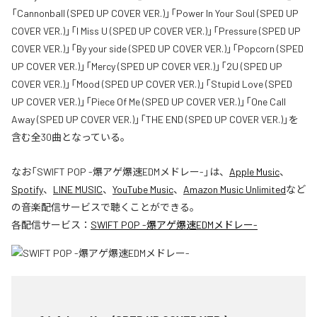
「Cannonball (SPED UP COVER VER.)」「Power In Your Soul (SPED UP
COVER VER.)」「I Miss U (SPED UP COVER VER.)」「Pressure (SPED UP
COVER VER.)」「By your side (SPED UP COVER VER.)」「Popcorn (SPED
UP COVER VER.)」「Mercy (SPED UP COVER VER.)」「2U (SPED UP
COVER VER.)」「Mood (SPED UP COVER VER.)」「Stupid Love (SPED
UP COVER VER.)」「Piece Of Me (SPED UP COVER VER.)」「One Call
Away (SPED UP COVER VER.)」「THE END (SPED UP COVER VER.)」を
含む全30曲となっている。
なお「
SWIFT POP -爆アゲ爆速EDMメドレー-
」は、
Apple Music
、
Spotify
、
LINE MUSIC
、
YouTube Music
、
Amazon Music Unlimited
など
の音楽配信サービスで聴くことができる。
各配信サービス：
SWIFT POP -爆アゲ爆速EDMメドレー-