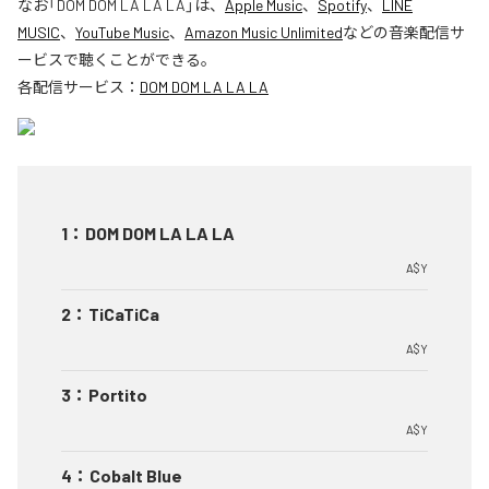
なお「
DOM DOM LA LA LA
」は、
Apple Music
、
Spotify
、
LINE
MUSIC
、
YouTube Music
、
Amazon Music Unlimited
などの音楽配信サ
ービスで聴くことができる。
各配信サービス：
DOM DOM LA LA LA
1
：
DOM DOM LA LA LA
A$Y
2
：
TiCaTiCa
A$Y
3
：
Portito
A$Y
4
：
Cobalt Blue