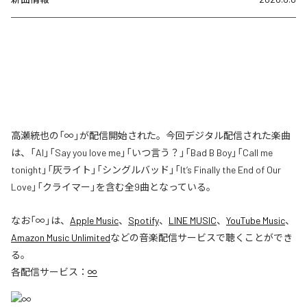
高瀬統也の「∞」が配信開始された。今回デジタル配信された楽曲
は、「AI」「Say you love me」「いつ言う？」「Bad B Boy」「Call me
tonight」「灰ライト」「シングルバッド」「It’s Finally the End of Our
Love」「クライマー」を含む全9曲となっている。
なお「
∞
」は、
Apple Music
、
Spotify
、
LINE MUSIC
、
YouTube Music
、
Amazon Music Unlimited
などの音楽配信サービスで聴くことができ
る。
各配信サービス：
∞