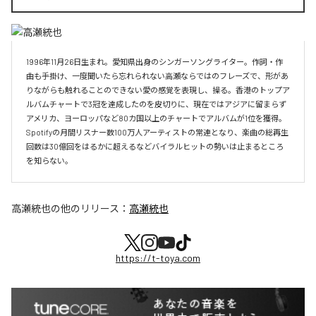
1996年11月26日生まれ。愛知県出身のシンガーソングライター。作詞・作
曲も手掛け、一度聞いたら忘れられない高瀬ならではのフレーズで、形があ
りながらも触れることのできない愛の感覚を表現し、操る。香港のトップア
ルバムチャートで3冠を達成したのを皮切りに、現在ではアジアに留まらず
アメリカ、ヨーロッパなど80カ国以上のチャートでアルバムが1位を獲得。
Spotifyの月間リスナー数100万人アーティストの常連となり、楽曲の総再生
回数は30億回をはるかに超えるなどバイラルヒットの勢いは止まるところ
を知らない。
高瀬統也
の他のリリース：
高瀬統也
https://t-toya.com