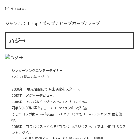
84 Records
ジャンル：
J-Pop
/
ポップ
/
ヒップホップ/ラップ
ハジ→
シンガーソングエンターテイナー

ハジ→（読み方はハジー）

2005年　地元 仙台にて 音楽活動をスタート。

2013年　メジャーデビュー。

2015年　アルバム『 ハジベスト。』オリコン４位。

同年シングル『君と。』にてiTunesランキング1位。

そしてコラボ曲 miwa『夜空。feat.ハジ→』でもiTunesランキング1位を獲
得。

2016年　コラボベストとなる『コラボ de ハジベスト。』ではLINE MUSICラ
ンキング1位。

リリース作品は配信チャートを中心に数々のタイトルを獲得。
