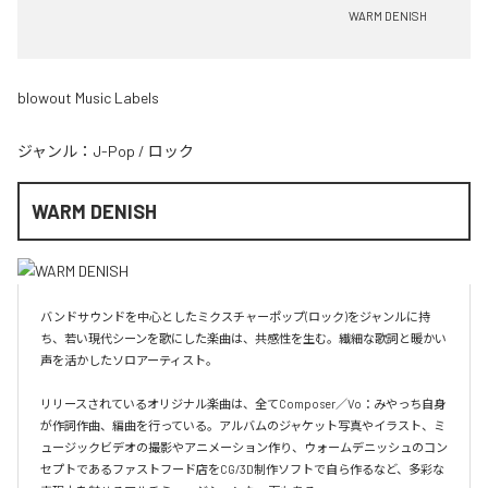
WARM DENISH
blowout Music Labels
ジャンル：
J-Pop
/
ロック
WARM DENISH
バンドサウンドを中心としたミクスチャーポップ(ロック)をジャンルに持
ち、若い現代シーンを歌にした楽曲は、共感性を生む。繊細な歌詞と暖かい
声を活かしたソロアーティスト。

リリースされているオリジナル楽曲は、全てComposer／Vo：みやっち自身
が作詞作曲、編曲を行っている。アルバムのジャケット写真やイラスト、ミ
ュージックビデオの撮影やアニメーション作り、ウォームデニッシュのコン
セプトであるファストフード店をCG/3D制作ソフトで自ら作るなど、多彩な