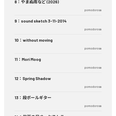
8
：
やまぬ雨など (2026)
pomodorosa
9
：
sound sketch 3-11-2014
pomodorosa
10
：
without moving
pomodorosa
11
：
Mori Moog
pomodorosa
12
：
Spring Shadow
pomodorosa
13
：
段ボールギター
pomodorosa