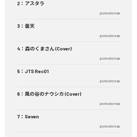
2
：
アスタラ
pomodorosa
3
：
曇天
pomodorosa
4
：
森のくまさん (Cover)
pomodorosa
5
：
JTS Rec01
pomodorosa
6
：
風の谷のナウシカ (Cover)
pomodorosa
7
：
Seven
pomodorosa