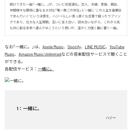
続けてきた一曲「一緒に。」が、ついに初音源化。恋人、夫婦、家族、親友、
仲間――様々な関係に重なる大切な「唯一無二の存在」と一緒に “この人生を最期ま
で歩んでいく”という決意を、ハジ→らしい真っ直ぐな言葉で綴ったラブソン
グであり、壮大な人生賛歌。互いに支え合い、認め合いながら、これから先
も共に創る未来へ進んでゆこうという想いが、温かく力強く胸に響く一曲。
なお「
一緒に。
」は、
Apple Music
、
Spotify
、
LINE MUSIC
、
YouTube
Music
、
Amazon Music Unlimited
などの音楽配信サービスで聴くこと
ができる。
各配信サービス：
一緒に。
1
：
一緒に。
ハジ→