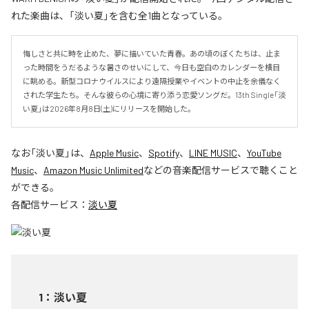
れた楽曲は、「淡い夏」を含む全1曲となっている。
悔しさと共に時を止めた、夢に描いていた青春。あの頃のぼくたちは、止ま
った時間をうだるような暑さのせいにして、今日も空白のカレンダーを横目
に眺める。新型コロナウイルスにより遠隔授業やイベントの中止を余儀なく
された学生たち。そんな彼らの心境に寄り添う恋愛ソングだ。13th Single「淡
い夏」は2026年8月8日(土)にリリースを開始した。
なお「
淡い夏
」は、
Apple Music
、
Spotify
、
LINE MUSIC
、
YouTube
Music
、
Amazon Music Unlimited
などの音楽配信サービスで聴くこと
ができる。
各配信サービス：
淡い夏
1
：
淡い夏