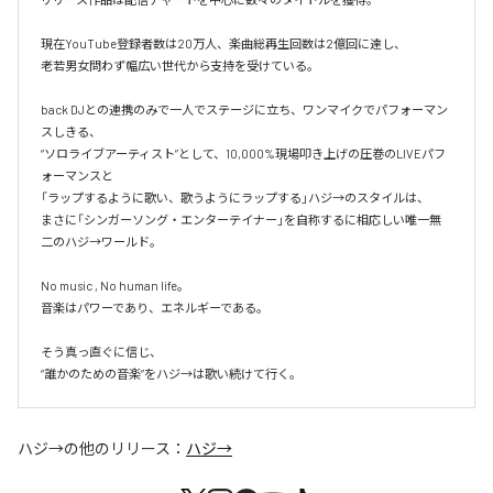
現在YouTube登録者数は20万人、楽曲総再生回数は2億回に達し、

老若男女問わず幅広い世代から支持を受けている。 

back DJとの連携のみで一人でステージに立ち、ワンマイクでパフォーマン
スしきる、

“ソロライブアーティスト”として、10,000%現場叩き上げの圧巻のLIVEパフ
ォーマンスと

「ラップするように歌い、歌うようにラップする」ハジ→のスタイルは、

まさに「シンガーソング・エンターテイナー」を自称するに相応しい唯一無
二のハジ→ワールド。

No music , No human life。

音楽はパワーであり、エネルギーである。

そう真っ直ぐに信じ、

ハジ→
の他のリリース：
ハジ→