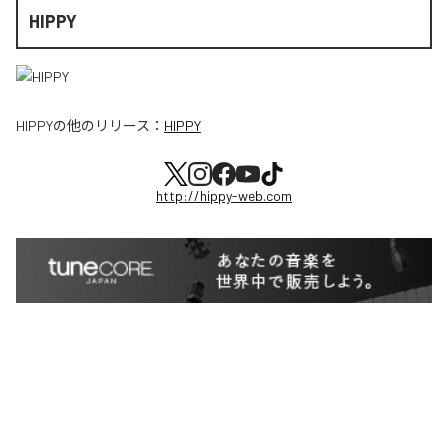
HIPPY
HIPPY
の他のリリース：
HIPPY
http://hippy-web.com