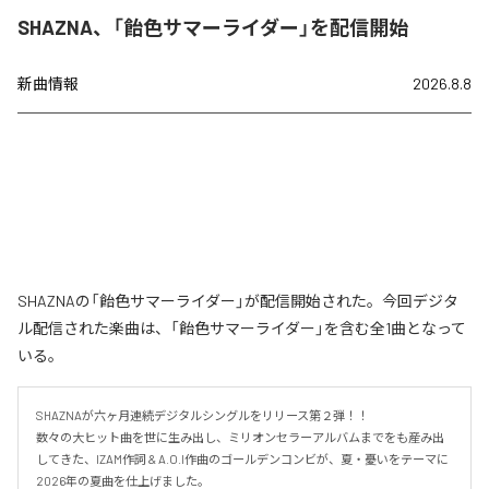
SHAZNA、「飴色サマーライダー」を配信開始
新曲情報
2026.8.8
SHAZNAの「飴色サマーライダー」が配信開始された。今回デジタ
ル配信された楽曲は、「飴色サマーライダー」を含む全1曲となって
いる。
SHAZNAが六ヶ月連続デジタルシングルをリリース第２弾！！

数々の大ヒット曲を世に生み出し、ミリオンセラーアルバムまでをも産み出
してきた、IZAM作詞 & A.O.I作曲のゴールデンコンビが、夏・憂いをテーマに
2026年の夏曲を仕上げました。
