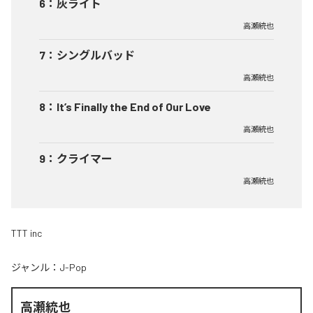
6
：
灰ライト
高瀬統也
7
：
シングルバッド
高瀬統也
8
：
It’s Finally the End of Our Love
高瀬統也
9
：
クライマー
高瀬統也
TTT inc
ジャンル：
J-Pop
高瀬統也