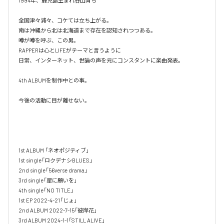
1994年、鹿児島生まれ谷山育ち

全国津々浦々、コケては立ち上がる。

南は沖縄から北は北海道まで存在を認知されつつある。

噂が噂を呼ぶ、この男。

RAPPERは心とLIFEがテーマと言うように

日常、インターネット、世論の声を元にコンスタントに楽曲発表。

4th ALBUMを制作中との事。

今後の活動に目が離せない。

1st ALBUM 「ネオポジティブ」

1st single「ロクデナシBLUES」

2nd single「56verse drama」

3rd single「星に願いを」

4th single「NO TITLE」

1st EP 2022-4-21「じょ」

2nd ALBUM 2022-7-15「彼岸花」

3rd ALBUM 2024-1-1「STILL ALIVE」