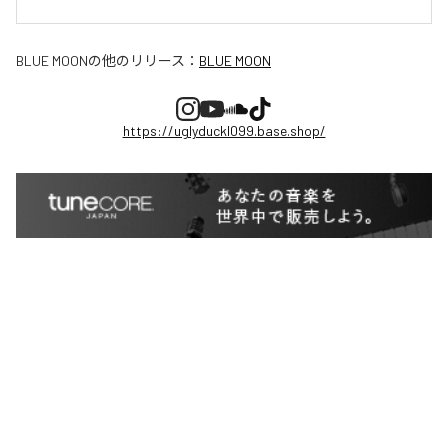
BLUE MOON
の他のリリース：
BLUE MOON
https://uglyduckl099.base.shop/