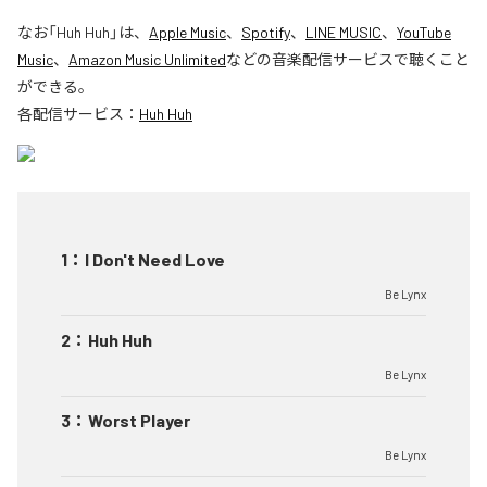
なお「
Huh Huh
」は、
Apple Music
、
Spotify
、
LINE MUSIC
、
YouTube
Music
、
Amazon Music Unlimited
などの音楽配信サービスで聴くこと
ができる。
各配信サービス：
Huh Huh
1
：
I Don't Need Love
Be Lynx
2
：
Huh Huh
Be Lynx
3
：
Worst Player
Be Lynx