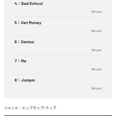
4
：
Bad School
Be Lynx
5
：
Get Money
Be Lynx
6
：
Genius
Be Lynx
7
：
Me
Be Lynx
8
：
Jumpin
Be Lynx
ジャンル：
ヒップホップ/ラップ