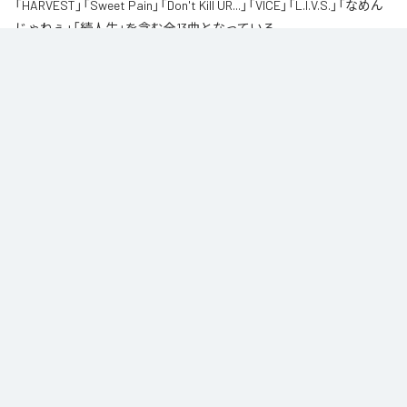
「HARVEST」「Sweet Pain」「Don't Kill UR...」「VICE」「L.I.V.S.」「なめん
じゃねぇ」「続人生」を含む全13曲となっている。
自身が難病に罹患し、自分のこれまでの人生と未来を改めて考え直したタイ
ミングに「Life Is Very Short」をテーマに制作されたアルバム。タイトルの
「L.I.V.S.」はLife Is Very Shortの頭文字を取ったものである。今作は本来、
NORIKIYOが収監中にリリースされる予定だった作品であり、予定より早く出
所が叶った為、お蔵入りになりそうだったが聴きたいと言うファンの声に応
える形でリリースが決定したキャリア12枚目のアルバムとなってる。
なお「
L.I.V.S.
」は、
Apple Music
、
Spotify
、
LINE MUSIC
、
YouTube
Music
、
Amazon Music Unlimited
などの音楽配信サービスで聴くこと
ができる。
各配信サービス：
L.I.V.S.