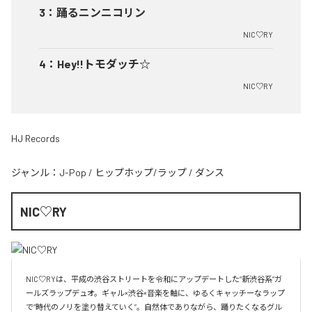
3
：
踊るニンニコリン
NIC♡RY
4
：
Hey!!トモダッチ☆
NIC♡RY
HJ Records
ジャンル：
J-Pop
/
ヒップホップ/ラップ
/
ダンス
NIC♡RY
NIC♡RYは、平成の渋谷ストリートを令和にアップデートした“新渋谷系”ガ
ールズラップデュオ。ギャル×渋谷×音楽を軸に、ゆるくキャッチーなラップ
で“時代のノリを塗り替えていく”。自然体でありながら、踊りたくなるグル