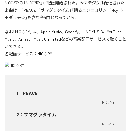
NIC♡RYの「NIC♡RY」が配信開始された。今回デジタル配信された
楽曲は、「PEACE」「サマグッタイム」「踊るニンニコリン」「Hey!!ト
モダッチ☆」を含む全4曲となっている。
なお「
NIC♡RY
」は、
Apple Music
、
Spotify
、
LINE MUSIC
、
YouTube
Music
、
Amazon Music Unlimited
などの音楽配信サービスで聴くこと
ができる。
各配信サービス：
NIC♡RY
1
：
PEACE
NIC♡RY
2
：
サマグッタイム
NIC♡RY