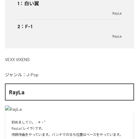
1
：
白い翼
RayLa
2
：
F-1
RayLa
VEXX VIXENS
ジャンル：
J-Pop
RayLa
初めまして☆。.:＊・゜

RayLa（レイラ）です。

作詞作曲をやっています。バンドでの立ち位置はベースをやっています。
