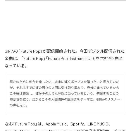
GIRIAの「Future Pop」が配信開始された。今回デジタル配信された
楽曲は、「Future Pop」「Future Pop (Instrumental)」を含む全2曲と
なっている。
誰かのために何かを施したい、未来に輝くポップスを贈りたいと思うものだ
が、それはすでに彼の周りの人間は受け取り済みで、充分に満ちているから
こそ輪は繁栄し、彼がそのような発想に至っているという、俯瞰することの
重要性を歌う。だからこその人間関係の脆弱さをテーマに。GIRIAのリスナー
の声を元に。
なお「
Future Pop
」は、
Apple Music
、
Spotify
、
LINE MUSIC
、