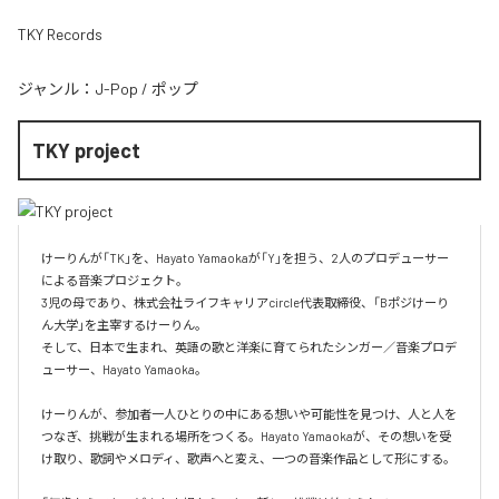
TKY Records
ジャンル：
J-Pop
/
ポップ
TKY project
けーりんが「TK」を、Hayato Yamaokaが「Y」を担う、2人のプロデューサー
による音楽プロジェクト。

3児の母であり、株式会社ライフキャリアcircle代表取締役、「Bポジけーり
ん大学」を主宰するけーりん。

そして、日本で生まれ、英語の歌と洋楽に育てられたシンガー／音楽プロデ
ューサー、Hayato Yamaoka。

けーりんが、参加者一人ひとりの中にある想いや可能性を見つけ、人と人を
つなぎ、挑戦が生まれる場所をつくる。Hayato Yamaokaが、その想いを受
け取り、歌詞やメロディ、歌声へと変え、一つの音楽作品として形にする。
