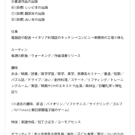
⑤書道作品の出版

⑥（目標）レシピ本の出版

⑦（目標）翻訳本の出版

⑧（目標）占い本の出版

仕事

電器店の配送→イタリア料理店のキッチン→コンビニ→車関係の工場※株も

ルーティン

毎週㈫断食／ウォーキング／作曲演奏リリース

趣味

水泳／映画／読書／語学学習／医学、薬学、医療系セミナー／書道／短歌／
パズル誌／ドライブ／占い／創作料理／スケート／リフティング／トレーニ
ングルーム／美容／映画やCMのエキストラ出演／森林浴／日曜礼拝∨神社
巡り

（※過去の趣味、部活：バイオリン／ソフトテニス／サイクリング／ゴルフ
／NYTimesと朝日新聞電子版のゲーム）

特技：楽譜作成／包丁さばき／ユーモアセンス

ボランティア：赤十字救急法救急員／献血／子ども食堂／寄付／※いのちの