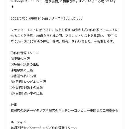
※GoogleやKindleで、「古家弘樹」と検索されますと、いろいろ載っていま
す

2026/07/30㈭現在♭154曲リリース※SoundCloud

フランツ・リストに感化され、彼をも超える超絶技巧の作曲家ピアニストに
なることを決意。29歳から31歳の間、フランツ・リストを見習い、「巡礼の
年：九州（約120箇所の神社、寺院、教会）」を行いました。今も変わらず。

①作曲音源リリース

②楽譜の出版

③短編小説集の出版

④短歌集の出版

⑤書道作品の出版

⑥（目標）レシピ本の出版

⑦（目標）翻訳本の出版

⑧（目標）占い本の出版

仕事

電器店の配送→イタリア料理店のキッチン→コンビニ→車関係の工場※株も

ルーティン

毎週㈫断食／ウォーキング／作曲演奏リリース
