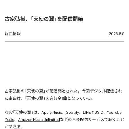
古家弘樹、「天使の翼」を配信開始
新曲情報
2026.8.9
古家弘樹の「天使の翼」が配信開始された。今回デジタル配信され
た楽曲は、「天使の翼」を含む全1曲となっている。
なお「
天使の翼
」は、
Apple Music
、
Spotify
、
LINE MUSIC
、
YouTube
Music
、
Amazon Music Unlimited
などの音楽配信サービスで聴くこと
ができる。