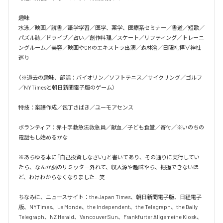
趣味

水泳／映画／読書／語学学習／医学、薬学、医療系セミナー／書道／短歌／
パズル誌／ドライブ／占い／創作料理／スケート／リフティング／トレーニ
ングルーム／美容／映画やCMのエキストラ出演／森林浴／日曜礼拝∨神社
巡り

（※過去の趣味、部活：バイオリン／ソフトテニス／サイクリング／ゴルフ
／NYTimesと朝日新聞電子版のゲーム）

特技：楽譜作成／包丁さばき／ユーモアセンス

ボランティア：赤十字救急法救急員／献血／子ども食堂／寄付／※いのちの
電話もし始めるかな

※あらゆる本に「自己投資しなさい」と書いてあり、その通りに実行してい
たら、なんか脳のリミッター外れて、収入源や趣味やら、把握できないほ
ど、わけわからなくなりました…笑

ちなみに、ニュースサイト：the Japan Times、朝日新聞電子版、日経電子
版、NYTimes、Le Monde、the Independent、the Telegraph、the Daily 
Telegraph、NZ Herald、Vancouver Sun、Frankfurter Allgemeine Kiosk、