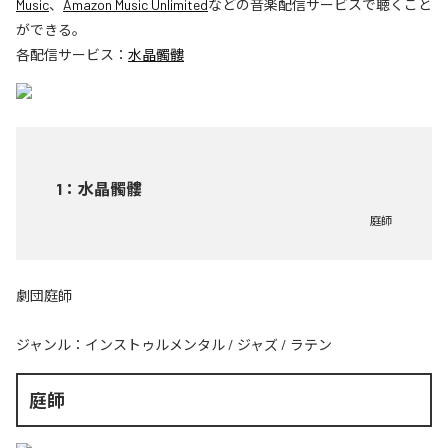
Music
、
Amazon Music Unlimited
などの音楽配信サービスで聴くこと
ができる。
各配信サービス：
水晶髑髏
1
：
水晶髑髏
庭師
劇団庭師
ジャンル：
インストゥルメンタル
/
ジャズ
/
ラテン
庭師