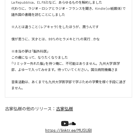
La Repubblica、EL PAÍSなど、あらゆるものを解約しました

代わりに、ラジオ・ロシアとラジオ・フランスを聞き、Kindle（or紙媒体）で
諸外国の書籍を読むことにしました

※人とは違うこと（レアキャラ）をしたほうが、潤うんです

僕が思うに、天才とは、99%のヒラメキと1%の実行…かな

※本当の夢は「脳外科医」

この歳になって、なりたくなりました

「リミッター外れた脳」を持つ俺に、不可能はありません。九州大学 医学
部、よゆーで入ってみせます。待っていてください。国立病院機構さま

音楽活動は、あくまでも九州大学医学部で学ぶための学費を稼ぐ手段に過ぎ
ません。
古家弘樹
の他のリリース：
古家弘樹
https://linktr.ee/MUSUBI