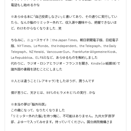
電話もし始めるかな

※あらゆる本に「自己投資しなさい」と書いてあり、その通りに実行してい
たら、なんか脳のリミッター外れて、収入源や趣味やら、把握できないほ
ど、わけわからなくなりました…笑

ちなみに、ニュースサイト：the Japan Times、朝日新聞電子版、日経電子
版、NYTimes、Le Monde、the Independent、the Telegraph、the Daily 
Telegraph、NZ Herald、Vancouver Sun、Frankfurter Allgemeine Kiosk、
La Repubblica、EL PAÍSなど、あらゆるものを解約しました

代わりに、ラジオ・ロシアとラジオ・フランスを聞き、Kindle（or紙媒体）で
諸外国の書籍を読むことにしました

※人とは違うこと（レアキャラ）をしたほうが、潤うんです

僕が思うに、天才とは、99%のヒラメキと1%の実行…かな

※本当の夢は「脳外科医」

この歳になって、なりたくなりました

「リミッター外れた脳」を持つ俺に、不可能はありません。九州大学 医学
部、よゆーで入ってみせます。待っていてください。国立病院機構さま
