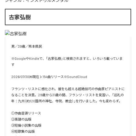
ジャンル：
インストゥルメンタル
古家弘樹
男／39歳／熊本県民

※GoogleやKindleで、「古家弘樹」と検索されますと、いろいろ載っていま
す

2026/07/30㈭現在♭154曲リリース※SoundCloud

フランツ・リストに感化され、彼をも超える超絶技巧の作曲家ピアニストに
なることを決意。29歳から31歳の間、フランツ・リストを見習い、「巡礼の
年：九州（約120箇所の神社、寺院、教会）」を行いました。今も変わらず。

①作曲音源リリース

②楽譜の出版

③短編小説集の出版

④短歌集の出版
