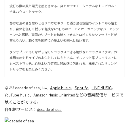
波打ち際の風と陽光を感じさせる、爽やかでエモーショナルなトロピカル・
チルハウス・トラック。

静かな波の音を思わせるメロウなギターと透き通る鍵盤のイントロから始ま
り、身体を優しく揺らす軽快な4つ打ちのビートとオーガニックなパーカッシ
ョンへと展開。南国のリゾートを彷彿とさせるトロピカルなシンセリードが
重なり合い、聴く者を瞬時に心地よい楽園へと誘います。

ダンサブルでありながら深くリラックスできる絶妙なトラックメイクは、作
業用BGMやドライブのお供としてはもちろん、チルアウト系プレイリストに
もベストマッチ。心地よい浮遊感と開放感に包まれる、洗練されたサウンド
トリップをお楽しみください。
なお「
decade of sea
」は、
Apple Music
、
Spotify
、
LINE MUSIC
、
YouTube Music
、
Amazon Music Unlimited
などの音楽配信サービスで
聴くことができる。
各配信サービス：
decade of sea