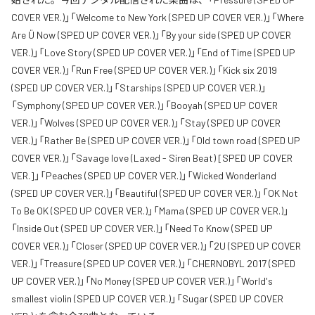
COVER VER.)」「Welcome to New York (SPED UP COVER VER.)」「Where
Are Ü Now (SPED UP COVER VER.)」「By your side (SPED UP COVER
VER.)」「Love Story (SPED UP COVER VER.)」「End of Time (SPED UP
COVER VER.)」「Run Free (SPED UP COVER VER.)」「Kick six 2019
(SPED UP COVER VER.)」「Starships (SPED UP COVER VER.)」
「Symphony (SPED UP COVER VER.)」「Booyah (SPED UP COVER
VER.)」「Wolves (SPED UP COVER VER.)」「Stay (SPED UP COVER
VER.)」「Rather Be (SPED UP COVER VER.)」「Old town road (SPED UP
COVER VER.)」「Savage love (Laxed - Siren Beat) [SPED UP COVER
VER.]」「Peaches (SPED UP COVER VER.)」「Wicked Wonderland
(SPED UP COVER VER.)」「Beautiful (SPED UP COVER VER.)」「OK Not
To Be OK (SPED UP COVER VER.)」「Mama (SPED UP COVER VER.)」
「Inside Out (SPED UP COVER VER.)」「Need To Know (SPED UP
COVER VER.)」「Closer (SPED UP COVER VER.)」「2U (SPED UP COVER
VER.)」「Treasure (SPED UP COVER VER.)」「CHERNOBYL 2017 (SPED
UP COVER VER.)」「No Money (SPED UP COVER VER.)」「World's
smallest violin (SPED UP COVER VER.)」「Sugar (SPED UP COVER