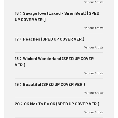
Various Artists
16
：
Savage love (Laxed - Siren Beat) [SPED
UP COVER VER.]
Various Artists
17
：
Peaches (SPED UP COVER VER.)
Various Artists
18
：
Wicked Wonderland (SPED UP COVER
VER.)
Various Artists
19
：
Beautiful (SPED UP COVER VER.)
Various Artists
20
：
OK Not To Be OK (SPED UP COVER VER.)
Various Artists