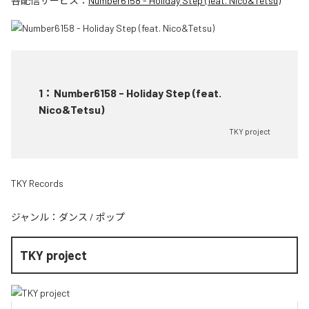
各配信サービス：
Number6158 - Holiday Step (feat. Nico&Tetsu)
1
：
Number6158 - Holiday Step (feat.
Nico&Tetsu)
TKY project
TKY Records
ジャンル：
ダンス
/
ポップ
TKY project