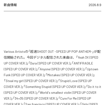
新曲情報
2026.8.9
Various Artistsの「超速SHOOT OUT -SPEED UP POP ANTHEM-」が配
信開始された。今回デジタル配信された楽曲は、「Yeah 3X (SPED
UP COVER VER.)」「Dura (SPED UP COVER VER.)」「ANTIFRAGILE
(SPED UP COVER VER.)」「Anyone (SPED UP COVER VER.)」「Uptown
Funk (SPED UP COVER VER.)」「Mistakes (SPED UP COVER VER.)」
「Steal my girl (SPED UP COVER VER.)」「Stupid Love (SPED UP
COVER VER.)」「Something Stupid (SPED UP COVER VER.)」「Do it to it
(SPED UP COVER VER.)」「World's smallest violin (SPED UP COVER
VER.)」「34+35 (SPED UP COVER VER.)」「Cure For Me (SPED UP
COVER VER.)」「San francisco (SPED UP COVER VER.)」「Girls (SPED