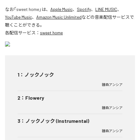
なお「
sweet home
」は、
Apple Music
、
Spotify
、
LINE MUSIC
、
YouTube Music
、
Amazon Music Unlimited
などの音楽配信サービスで
聴くことができる。
各配信サービス：
sweet home
1
：
ノックノック
雛森アンシア
2
：
Flowery
雛森アンシア
3
：
ノックノック (Instrumental)
雛森アンシア