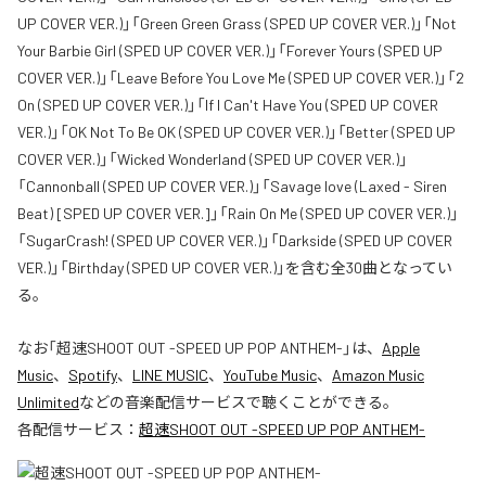
UP COVER VER.)」「Green Green Grass (SPED UP COVER VER.)」「Not
Your Barbie Girl (SPED UP COVER VER.)」「Forever Yours (SPED UP
COVER VER.)」「Leave Before You Love Me (SPED UP COVER VER.)」「2
On (SPED UP COVER VER.)」「If I Can't Have You (SPED UP COVER
VER.)」「OK Not To Be OK (SPED UP COVER VER.)」「Better (SPED UP
COVER VER.)」「Wicked Wonderland (SPED UP COVER VER.)」
「Cannonball (SPED UP COVER VER.)」「Savage love (Laxed - Siren
Beat) [SPED UP COVER VER.]」「Rain On Me (SPED UP COVER VER.)」
「SugarCrash! (SPED UP COVER VER.)」「Darkside (SPED UP COVER
VER.)」「Birthday (SPED UP COVER VER.)」を含む全30曲となってい
る。
なお「
超速SHOOT OUT -SPEED UP POP ANTHEM-
」は、
Apple
Music
、
Spotify
、
LINE MUSIC
、
YouTube Music
、
Amazon Music
Unlimited
などの音楽配信サービスで聴くことができる。
各配信サービス：
超速SHOOT OUT -SPEED UP POP ANTHEM-