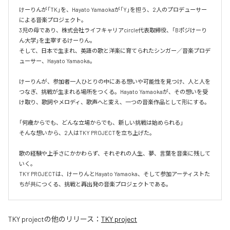
けーりんが「TK」を、Hayato Yamaokaが「Y」を担う、2人のプロデューサー
による音楽プロジェクト。

3児の母であり、株式会社ライフキャリアcircle代表取締役、「Bポジけーり
ん大学」を主宰するけーりん。

そして、日本で生まれ、英語の歌と洋楽に育てられたシンガー／音楽プロデ
ューサー、Hayato Yamaoka。

けーりんが、参加者一人ひとりの中にある想いや可能性を見つけ、人と人を
つなぎ、挑戦が生まれる場所をつくる。Hayato Yamaokaが、その想いを受
け取り、歌詞やメロディ、歌声へと変え、一つの音楽作品として形にする。

「何歳からでも、どんな立場からでも、新しい挑戦は始められる」

そんな想いから、2人はTKY PROJECTを立ち上げた。

歌の経験や上手さにかかわらず、それぞれの人生、夢、言葉を音楽に残して
いく。

TKY PROJECTは、けーりんとHayato Yamaoka、そして参加アーティストた
ちが共につくる、挑戦と再出発の音楽プロジェクトである。
TKY project
の他のリリース：
TKY project