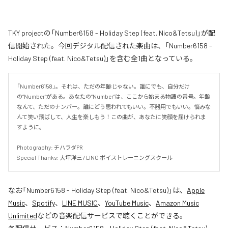
TKY projectの「Number6158 - Holiday Step (feat. Nico&Tetsu)」が配
信開始された。今回デジタル配信された楽曲は、「Number6158 -
Holiday Step (feat. Nico&Tetsu)」を含む全1曲となっている。
「Number6158」。それは、ただの年齢じゃない。誰にでも、自分だけ
の“Number”がある。あなたの“Number”は、ここから始まる物語の番号。年齢
なんて、ただのナンバー。誰にどう思われてもいい。不器用でもいい。悩みな
んて笑い飛ばして、人生を楽しもう！この曲が、あなたに笑顔を届けられま
すように。

Photography: チハラダPR

Special Thanks: 大坪洋三 / LINO ボイストレーニングスクール
なお「
Number6158 - Holiday Step (feat. Nico&Tetsu)
」は、
Apple
Music
、
Spotify
、
LINE MUSIC
、
YouTube Music
、
Amazon Music
Unlimited
などの音楽配信サービスで聴くことができる。