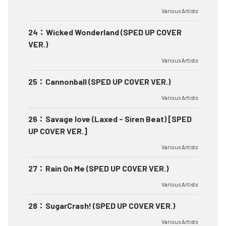
Various Artists
24
：
Wicked Wonderland (SPED UP COVER
VER.)
Various Artists
25
：
Cannonball (SPED UP COVER VER.)
Various Artists
26
：
Savage love (Laxed - Siren Beat) [SPED
UP COVER VER.]
Various Artists
27
：
Rain On Me (SPED UP COVER VER.)
Various Artists
28
：
SugarCrash! (SPED UP COVER VER.)
Various Artists