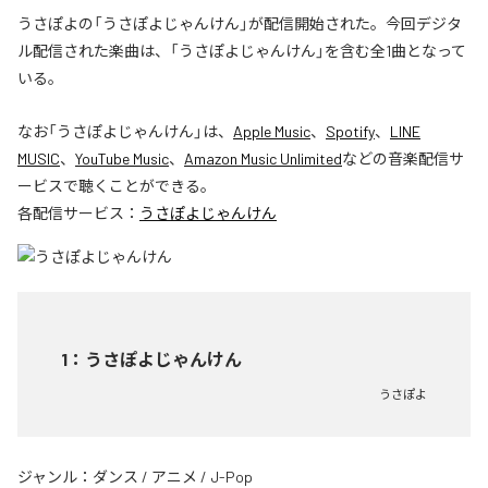
うさぽよの「うさぽよじゃんけん」が配信開始された。今回デジタ
ル配信された楽曲は、「うさぽよじゃんけん」を含む全1曲となって
いる。
なお「
うさぽよじゃんけん
」は、
Apple Music
、
Spotify
、
LINE
MUSIC
、
YouTube Music
、
Amazon Music Unlimited
などの音楽配信サ
ービスで聴くことができる。
各配信サービス：
うさぽよじゃんけん
1
：
うさぽよじゃんけん
うさぽよ
ジャンル：
ダンス
/
アニメ
/
J-Pop