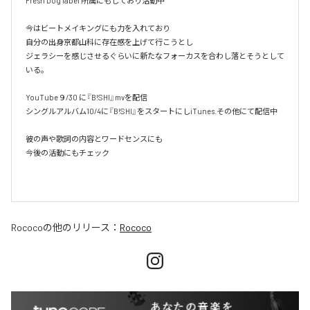
Fresh Dog label 所属にもしており活動中

今はビートメイキングにも力を入れており

自分の出身京都山科に存在感を上げて行こうとし

ジェラシーを感じさせるぐらいに新たなフォーカスを合わし落とそうとして
いる。

YouTube９/30 に『B!SHI』mvを配信

シングルアルバム10/4に『B!SHI』をスタートにしiTunes.その他にて配信中

彼の声や歌詞の内容とワードセンスにも

今後の活動にもチェック

Rococo
の他のリリース：
Rococo