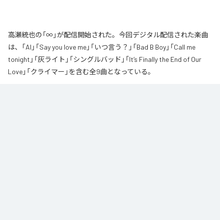
高瀬統也の「∞」が配信開始された。今回デジタル配信された楽曲
は、「AI」「Say you love me」「いつ言う？」「Bad B Boy」「Call me
tonight」「灰ライト」「シングルバッド」「It’s Finally the End of Our
Love」「クライマー」を含む全9曲となっている。
なお「
∞
」は、
Apple Music
、
Spotify
、
LINE MUSIC
、
YouTube Music
、
Amazon Music Unlimited
などの音楽配信サービスで聴くことができ
る。
各配信サービス：
∞
1
：
AI
高瀬統也