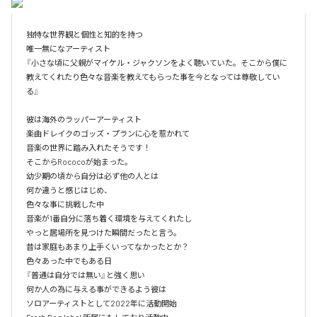
独特な世界観と個性と知的を持つ

唯一無になアーティスト

『小さな頃に父親がマイケル・ジャクソンをよく聴いていた。そこから僕に
教えてくれたり色々な音楽を教えてもらった事を今となっては尊敬してい
る』

彼は海外のラッパーアーティスト

楽曲ドレイクのゴッズ・プランに心を惹かれて

音楽の世界に踏み入れたそうです！

そこからRococoが始まった。

幼少期の頃から自分は必ず他の人とは

何か違うと感じはじめ、

色々な事に挑戦した中

音楽が1番自分に落ち着く環境を与えてくれたし

やっと居場所を見つけた瞬間だったと言う。

昔は家庭もあまり上手くいってなかったとか？

色々あった中でもある日

『普通は自分では無い』と強く思い

何か人の為に与える事ができるよう彼は

ソロアーティストとして2022年に活動開始
