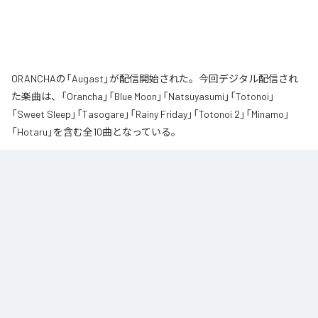
ORANCHAの「Augast」が配信開始された。今回デジタル配信され
た楽曲は、「Orancha」「Blue Moon」「Natsuyasumi」「Totonoi」
「Sweet Sleep」「Tasogare」「Rainy Friday」「Totonoi 2」「Minamo」
「Hotaru」を含む全10曲となっている。
夏の風と癒しのノスタルギアを

ORANCHAが贈る最新Lofi Beatsアルバム『August』は、「癒し」と「ノスタルジ
ア」をテーマにした、夏に寄り添う1枚です。

朝から始まりゆっくりと夕方へ導き夜風へ

どこか懐かしく、胸が締め付けられるようなメロディと、心地よいローファ
イ・ビート。

窓から吹き抜ける風を感じながら、ゆったりとした時間をお過ごしくださ
い。

読書や作業のお供に、そして寝る前のBGMなどリラックスした時間をお過ご
しください