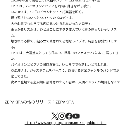
2025年の夏に結成した2人組のバンド、ZEPAKIPA (ゼパキパ)。

EPPAIは、バイオリンとピアノを同時に弾きながら歌う。

KAZUMAは、360°のドラムセットと打楽器を叩く。

繰り返されないひとつひとつのメロディは、

大作曲家でも生きてる内に見つけられなかったメロディ。

乗っかるリズムは、ひと耳ごとにネタを変えていく粒の揃ったシャリリズ
ム。

壊されてる様で、組み立て直されてる様なライブは、時計を秒針だけにす
る。

EPPAIは、大道芸人としても日本中、世界中のフェスティバルに出演してき
た。

バイオリンとピアノの同時演奏は、いつまででも新しいと言われる。

KAZUMAは、ジャズドラムをベースに、あらゆる音楽ジャンルのバンドで活
動してきた。

次々と登場する超自然に計算されたその音は、人間とドラムの境目をなくす
ZEPAKIPA
の他のリリース：
ZEPAKIPA
http://www.anglipogachan.net/zepakipa.html