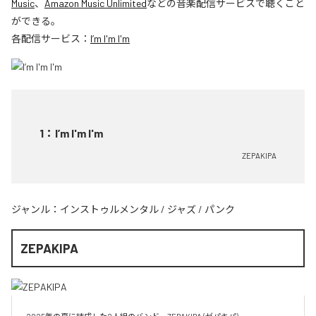
Music
、
Amazon Music Unlimited
などの音楽配信サービスで聴くこと
ができる。
各配信サービス：
I’m I'm I'm
1
：
I’m I'm I'm
ZEPAKIPA
ジャンル：
インストゥルメンタル
/
ジャズ
/
パンク
ZEPAKIPA