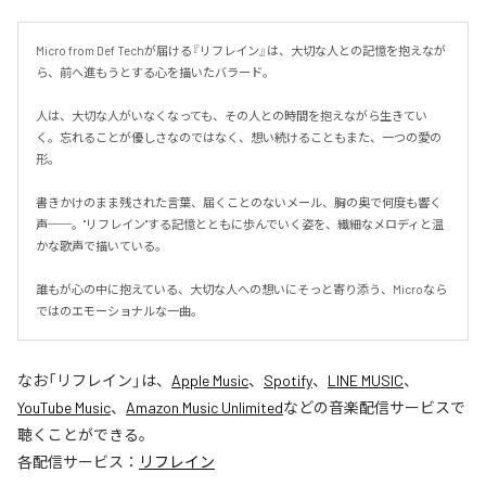
Micro from Def Techが届ける『リフレイン』は、大切な人との記憶を抱えなが
ら、前へ進もうとする心を描いたバラード。

人は、大切な人がいなくなっても、その人との時間を抱えながら生きてい
く。忘れることが優しさなのではなく、想い続けることもまた、一つの愛の
形。

書きかけのまま残された言葉、届くことのないメール、胸の奥で何度も響く
声──。"リフレイン"する記憶とともに歩んでいく姿を、繊細なメロディと温
かな歌声で描いている。

誰もが心の中に抱えている、大切な人への想いにそっと寄り添う、Microなら
ではのエモーショナルな一曲。
なお「
リフレイン
」は、
Apple Music
、
Spotify
、
LINE MUSIC
、
YouTube Music
、
Amazon Music Unlimited
などの音楽配信サービスで
聴くことができる。
各配信サービス：
リフレイン