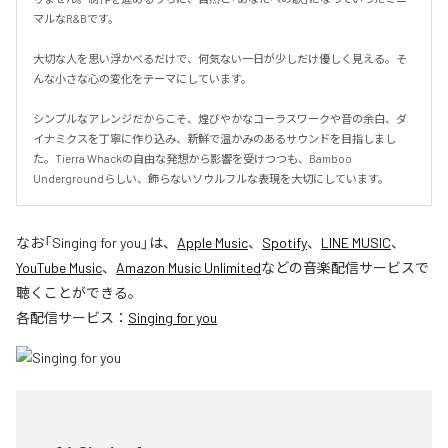
マルなR&Bです。

大切な人を思い浮かべるだけで、何気ない一日が少しだけ優しく見える。そ
んな小さな心の変化をテーマにしています。

シンプルなアレンジだからこそ、煌びやかなコーラスワークや音の余白、ダ
イナミクスを丁寧に作り込み、新鮮で温かみのあるサウンドを目指しまし
た。Tierra Whackの自由な発想から影響を受けつつも、Bamboo 
Undergroundらしい、飾らないソウルフルな表現を大切にしています。
なお「
Singing for you
」は、
Apple Music
、
Spotify
、
LINE MUSIC
、
YouTube Music
、
Amazon Music Unlimited
などの音楽配信サービスで
聴くことができる。
各配信サービス：
Singing for you