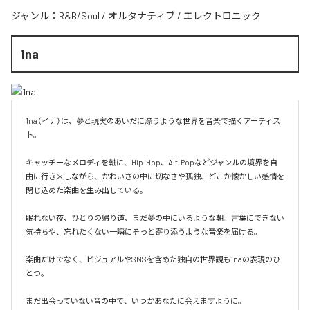
ジャンル：
R&B/Soul
/
オルタナティブ
/
エレクトロニック
1na
1na（イナ）は、夢と現実のあいだに漂うような世界を音楽で描くアーティス
ト。

キャッチーなメロディを軸に、Hip-Hop、Alt-Popなどジャンルの境界を自
由に行き来しながら、かわいさの中に切なさや孤独、どこか懐かしい感情を
閉じ込めた楽曲を生み出している。

眠れない夜、ひとりの帰り道、まだ夢の中にいるような朝。言葉にできない
気持ちや、忘れたくない一瞬にそっと寄り添うような音楽を届ける。

楽曲だけでなく、ビジュアルやSNSを含めた独自の世界観も1naの表現のひ
とつ。

まだ出会っていない音の中で、いつかあなたに会えますように。