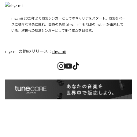
rhyz mii 2023年よりR&Bシンガーとしてのキャリアをスタート。R&Bをベー
スに様々な音楽に触れ、自身の名前（rhyz　mii)もR&Bのrhythmが由来して
いる。次世代のR&Bシンガーとして地位確立を目指す。
rhyz mii
の他のリリース：
rhyz mii