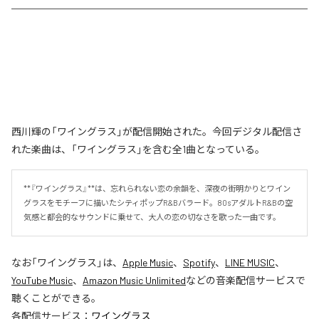
西川輝の「ワイングラス」が配信開始された。今回デジタル配信さ
れた楽曲は、「ワイングラス」を含む全1曲となっている。
**『ワイングラス』**は、忘れられない恋の余韻を、深夜の街明かりとワイン
グラスをモチーフに描いたシティポップR&Bバラード。80sアダルトR&Bの空
気感と都会的なサウンドに乗せて、大人の恋の切なさを歌った一曲です。
なお「
ワイングラス
」は、
Apple Music
、
Spotify
、
LINE MUSIC
、
YouTube Music
、
Amazon Music Unlimited
などの音楽配信サービスで
聴くことができる。
各配信サービス：
ワイングラス