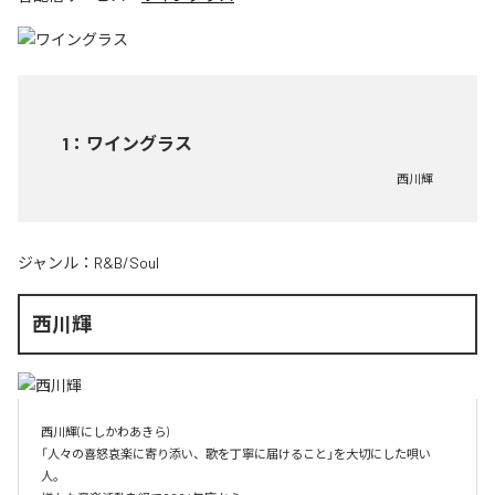
1
：
ワイングラス
西川輝
ジャンル：
R&B/Soul
西川輝
西川輝(にしかわあきら)

「人々の喜怒哀楽に寄り添い、歌を丁寧に届けること」を大切にした唄い
人。
