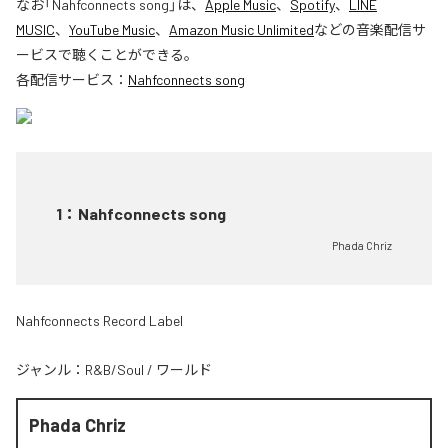
なお「
Nahfconnects song
」は、
Apple Music
、
Spotify
、
LINE
MUSIC
、
YouTube Music
、
Amazon Music Unlimited
などの音楽配信サ
ービスで聴くことができる。
各配信サービス：
Nahfconnects song
1
：
Nahfconnects song
Phada Chriz
Nahfconnects Record Label
ジャンル：
R&B/Soul
/
ワールド
Phada Chriz