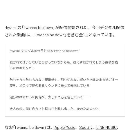
rhyz miiの「I wanna be down」が配信開始された。今回デジタル配信
された楽曲は、「I wanna be down」を含む全1曲となっている。
rhyz mii シングル10作目となる”I wanna be down”

惹かれてはいけないと分かっていながらも、抗えず惹かれてしまう感情を描
いたR&Bナンバー

触れそうで触れられない距離感や、割り切れない想いを抱えたまま過ごす一
夜を、メロウで艶のあるサウンドに乗せて表現している

遊びのはずだった関係が、少しずつ心を侵していく――

大人の恋に潜む危うさと切なさを映し出した、夜のためのR&B
なお「
I wanna be down
」は、
Apple Music
、
Spotify
、
LINE MUSIC
、