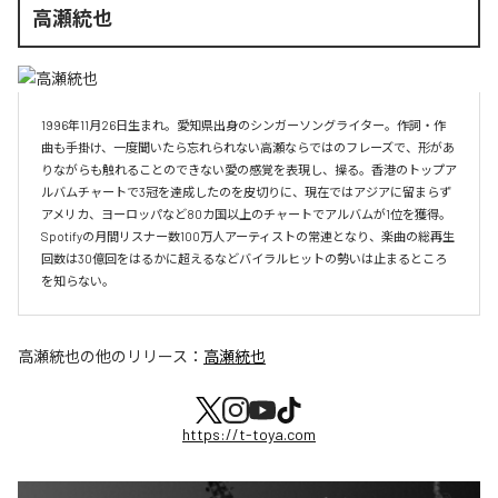
高瀬統也
1996年11月26日生まれ。愛知県出身のシンガーソングライター。作詞・作
曲も手掛け、一度聞いたら忘れられない高瀬ならではのフレーズで、形があ
りながらも触れることのできない愛の感覚を表現し、操る。香港のトップア
ルバムチャートで3冠を達成したのを皮切りに、現在ではアジアに留まらず
アメリカ、ヨーロッパなど80カ国以上のチャートでアルバムが1位を獲得。
Spotifyの月間リスナー数100万人アーティストの常連となり、楽曲の総再生
回数は30億回をはるかに超えるなどバイラルヒットの勢いは止まるところ
を知らない。
高瀬統也
の他のリリース：
高瀬統也
https://t-toya.com