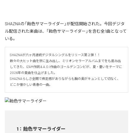
SHAZNAの「飴色サマーライダー」が配信開始された。今回デジタ
ル配信された楽曲は、「飴色サマーライダー」を含む全1曲となって
いる。
SHAZNAが六ヶ月連続デジタルシングルをリリース第２弾！！

数々の大ヒット曲を世に生み出し、ミリオンセラーアルバムまでをも産み出
してきた、IZAM作詞 & A.O.I作曲のゴールデンコンビが、夏・憂いをテーマに
2026年の夏曲を仕上げました。

SHAZNAらしさ全開で疾走感がありながらも胸の奥がキュンとして切なく、
どこか懐かしい青春の一曲。
1
：
飴色サマーライダー