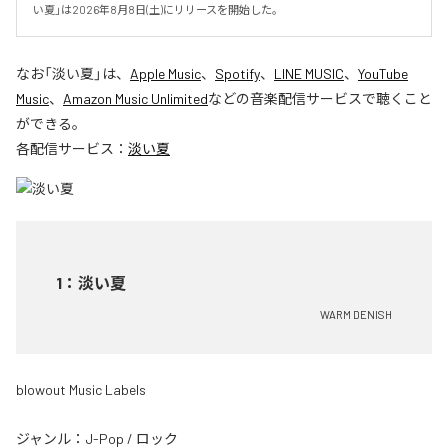
い夏」は2026年8月8日(土)にリリースを開始した。
なお「
淡い夏
」は、
Apple Music
、
Spotify
、
LINE MUSIC
、
YouTube
Music
、
Amazon Music Unlimited
などの音楽配信サービスで聴くこと
ができる。
各配信サービス：
淡い夏
1
：
淡い夏
WARM DENISH
blowout Music Labels
ジャンル：
J-Pop
/
ロック