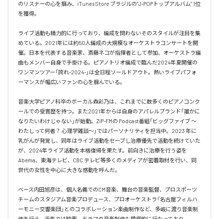
のリスナーの心を掴み、iTunes Store ブラジルの”J-POPトップアルバム” 1位
を獲得。

ライブ活動も精力的に行っており、編成を問わないそのスタイルが注目を集
めている。2021年には約50人編成の大規模なオーケストラコンサートを開
催。日本を代表する音楽家、斎藤ネコが指揮者として参加、オーケストラ編
曲もメンバー自身で手掛ける。ピアノトリオ編成で臨んだ2024年夏開催の
ワンマンツアー「誇れ-2024-」は全日程ソールドアウト。熱いライブパフォ
ーマンスが幅広いファンの心を掴んでいる。

音楽大学ピアノ科卒のボーカル森彩乃は、これまでに数多くのピアノコンク
ールでの受賞歴を持つ。また2021年からは自身のアパレルブランド「誰かに
なりたいわけじゃない」が始動。ZIP-FMの Podcast番組「ビッグファイブ 〜
わたしって何者？ 心理学雑談〜」ではパーソナリティを担当中。2023 年に
乳がんが発覚し、同年はライブ活動をセーブし治療優先で活動を続けていた
が、2024年ライブ活動を本格復帰を果たす。前向きに治療を行う姿を
Abema、東海テレビ、CBC テレビ等多くのメディアが密着取材を行い、同
世代の女性を中心に大きな感動を呼んだ。

ベース内田旭彦は、個人名義でのCM音楽、舞台の音楽監督、プロスポーツ
チームのスタジアム音楽プロデュース、プロオーケストラ「名古屋フィルハ
ーモニー交響楽団」とのコラボレーション楽曲制作など、多岐に渡り音楽制
作を行う。近年では映画、ドラマの音楽制作も積極的に行なっており、