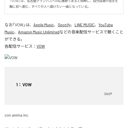
『VOW』は、名古屋グランパスへの応援歌であると同時に、自分自身の信念を
胸に前へ進む、すべての人へ届けたい一曲となっている。
なお「
VOW
」は、
Apple Music
、
Spotify
、
LINE MUSIC
、
YouTube
Music
、
Amazon Music Unlimited
などの音楽配信サービスで聴くこと
ができる。
各配信サービス：
VOW
1
：
VOW
Qaijff
con anima inc.