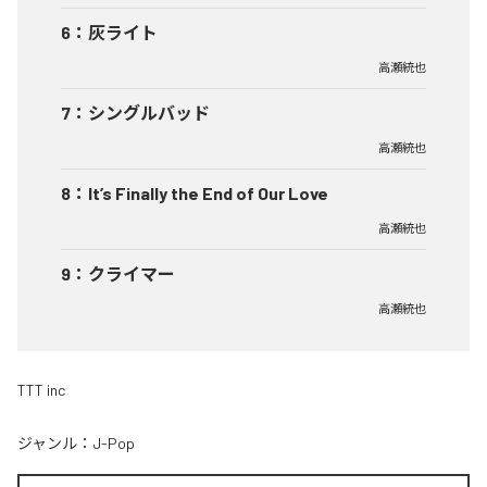
6
：
灰ライト
高瀬統也
7
：
シングルバッド
高瀬統也
8
：
It’s Finally the End of Our Love
高瀬統也
9
：
クライマー
高瀬統也
TTT inc
ジャンル：
J-Pop