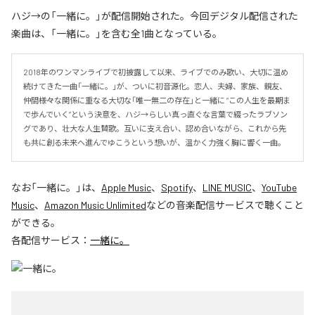
ハジ→の「一緒に。」が配信開始された。今回デジタル配信された
楽曲は、「一緒に。」を含む全1曲となっている。
2018年のワンマンライブで初披露して以来、ライブでのみ歌い、大切に温め
続けてきた一曲「一緒に。」が、ついに初音源化。恋人、夫婦、家族、親友、
仲間――様々な関係に重なる大切な「唯一無二の存在」と一緒に “この人生を最期ま
で歩んでいく”という決意を、ハジ→らしい真っ直ぐな言葉で綴ったラブソン
グであり、壮大な人生賛歌。互いに支え合い、認め合いながら、これから先
も共に創る未来へ進んでゆこうという想いが、温かく力強く胸に響く一曲。
なお「
一緒に。
」は、
Apple Music
、
Spotify
、
LINE MUSIC
、
YouTube
Music
、
Amazon Music Unlimited
などの音楽配信サービスで聴くこと
ができる。
各配信サービス：
一緒に。