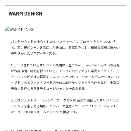
WARM DENISH
バンドサウンドを中心としたミクスチャーポップ(ロック)をジャンルに持
ち、若い現代シーンを歌にした楽曲は、共感性を生む。繊細な歌詞と暖かい
声を活かしたソロアーティスト。

リリースされているオリジナル楽曲は、全てComposer／Vo：みやっち自身
が作詞作曲、編曲を行っている。アルバムのジャケット写真やイラスト、ミ
ュージックビデオの撮影やアニメーション作り、ウォームデニッシュのコン
セプトであるファストフード店をCG/3D制作ソフトで自ら作るなど、多彩な
表現力を魅せるマルチミュージシャンな一面もある。

ここはファストフード(ハンバーガーグルメ)と音楽が融合したオリジナルコ
ンテンツを楽しめる場所。ハンバーガ屋さんがコンセプトのアーティスト
WARM DENISH (ウォームデニッシュ)開店です。