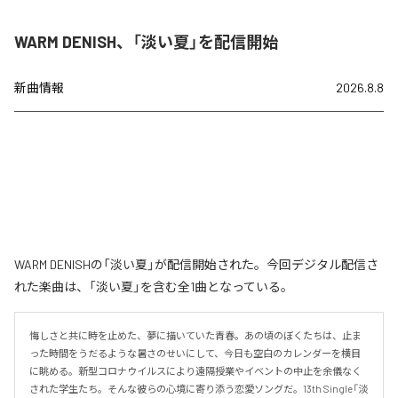
WARM DENISH、「淡い夏」を配信開始
新曲情報
2026.8.8
WARM DENISHの「淡い夏」が配信開始された。今回デジタル配信さ
れた楽曲は、「淡い夏」を含む全1曲となっている。
悔しさと共に時を止めた、夢に描いていた青春。あの頃のぼくたちは、止ま
った時間をうだるような暑さのせいにして、今日も空白のカレンダーを横目
に眺める。新型コロナウイルスにより遠隔授業やイベントの中止を余儀なく
された学生たち。そんな彼らの心境に寄り添う恋愛ソングだ。13th Single「淡