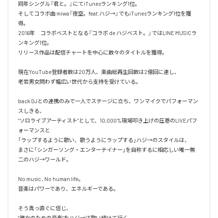
同年シングル『君と。』にてiTunesランキング1位。

そしてコラボ曲 miwa『夜空。feat.ハジ→』でもiTunesランキング1位を獲
得。

2016年　コラボベストとなる『コラボ de ハジベスト。』ではLINE MUSICラ
ンキング1位。

リリース作品は配信チャートを中心に数々のタイトルを獲得。

現在YouTube登録者数は20万人、楽曲総再生回数は2億回に達し、

老若男女問わず幅広い世代から支持を受けている。 

back DJとの連携のみで一人でステージに立ち、ワンマイクでパフォーマン
スしきる、

“ソロライブアーティスト”として、10,000%現場叩き上げの圧巻のLIVEパフ
ォーマンスと

「ラップするように歌い、歌うようにラップする」ハジ→のスタイルは、

まさに「シンガーソング・エンターテイナー」を自称するに相応しい唯一無
二のハジ→ワールド。

No music , No human life。

音楽はパワーであり、エネルギーである。

そう真っ直ぐに信じ、
