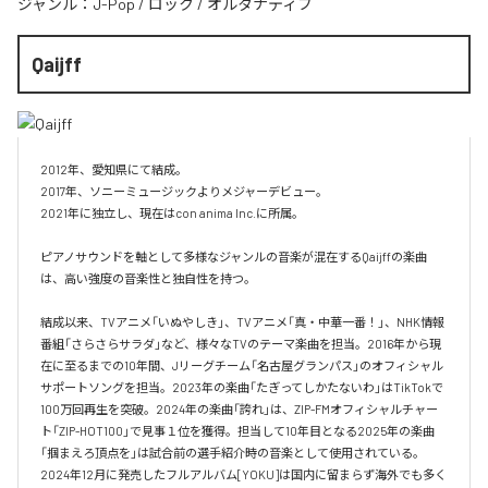
ジャンル：
J-Pop
/
ロック
/
オルタナティブ
Qaijff
2012年、愛知県にて結成。

2017年、ソニーミュージックよりメジャーデビュー。

2021年に独立し、現在はcon anima Inc.に所属。

ピアノサウンドを軸として多様なジャンルの音楽が混在するQaijffの楽曲
は、高い強度の音楽性と独自性を持つ。

結成以来、TVアニメ「いぬやしき」、TVアニメ「真・中華一番！」、NHK情報
番組「さらさらサラダ」など、様々なTVのテーマ楽曲を担当。2016年から現
在に至るまでの10年間、Jリーグチーム「名古屋グランパス」のオフィシャル
サポートソングを担当。2023年の楽曲「たぎってしかたないわ」はTikTokで
100万回再生を突破。2024年の楽曲「誇れ」は、ZIP-FMオフィシャルチャー
ト「ZIP-HOT100」で見事１位を獲得。担当して10年目となる2025年の楽曲
「掴まえろ頂点を」は試合前の選手紹介時の音楽として使用されている。

2024年12月に発売したフルアルバム[YOKU]は国内に留まらず海外でも多く