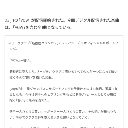
Qaijffの「VOW」が配信開始された。今回デジタル配信された楽曲
は、「VOW」を含む全1曲となっている。
Jリーグクラブ「名古屋グランパス」2026-27シーズン オフィシャルサポートソ
ング。

「VOW」＝誓い。

新時代に突入したJリーグを、クラブに関わるすべての人が一つになって戦い
抜く――そんな"誓い"を描いた楽曲。

Qaijffが名古屋グランパスのサポートソングを手掛けるのは10年目、通算11曲
目となる。今作は選手へのヒアリングをもとに制作され、一人ひとりが胸に
抱く「誓い」に焦点を当てた。

選手一人ひとりの誓い。サポーター一人ひとりの誓い。その想いが重なり合
い、やがてクラブ全体を支える大きな誓いとなっていく。
