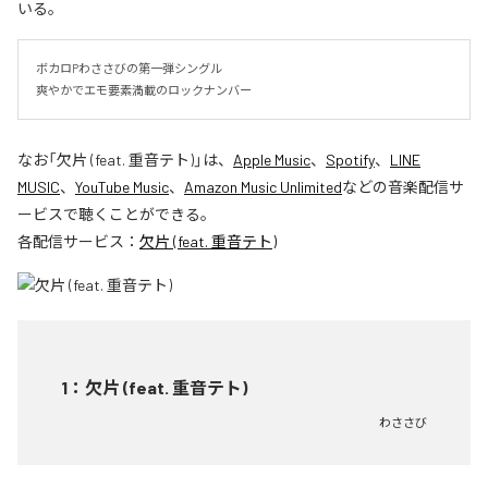
いる。
ボカロPわささびの第一弾シングル

爽やかでエモ要素満載のロックナンバー
なお「
欠片 (feat. 重音テト)
」は、
Apple Music
、
Spotify
、
LINE
MUSIC
、
YouTube Music
、
Amazon Music Unlimited
などの音楽配信サ
ービスで聴くことができる。
各配信サービス：
欠片 (feat. 重音テト)
1
：
欠片 (feat. 重音テト)
わささび