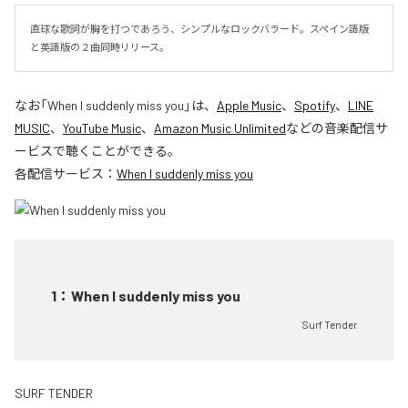
直球な歌詞が胸を打つであろう、シンプルなロックバラード。スペイン語版
と英語版の２曲同時リリース。
なお「
When I suddenly miss you
」は、
Apple Music
、
Spotify
、
LINE
MUSIC
、
YouTube Music
、
Amazon Music Unlimited
などの音楽配信サ
ービスで聴くことができる。
各配信サービス：
When I suddenly miss you
1
：
When I suddenly miss you
Surf Tender
SURF TENDER