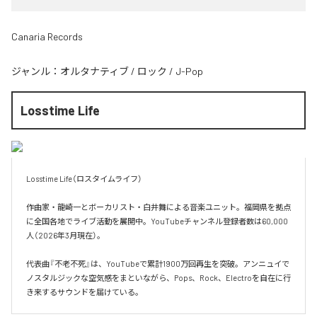
Canaria Records
ジャンル：
オルタナティブ
/
ロック
/
J-Pop
Losstime Life
Losstime Life（ロスタイムライフ）

作曲家・龍崎一とボーカリスト・白井舞による音楽ユニット。福岡県を拠点
に全国各地でライブ活動を展開中。YouTubeチャンネル登録者数は60,000
人（2026年3月現在）。

代表曲『不老不死』は、YouTubeで累計1900万回再生を突破。アンニュイで
ノスタルジックな空気感をまといながら、Pops、Rock、Electroを自在に行
き来するサウンドを届けている。