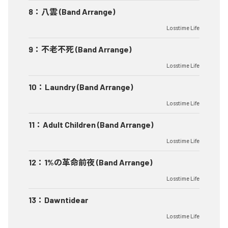
8
：
八雲 (Band Arrange)
Losstime Life
9
：
不老不死 (Band Arrange)
Losstime Life
10
：
Laundry (Band Arrange)
Losstime Life
11
：
Adult Children (Band Arrange)
Losstime Life
12
：
1%の革命前夜 (Band Arrange)
Losstime Life
13
：
Dawntidear
Losstime Life