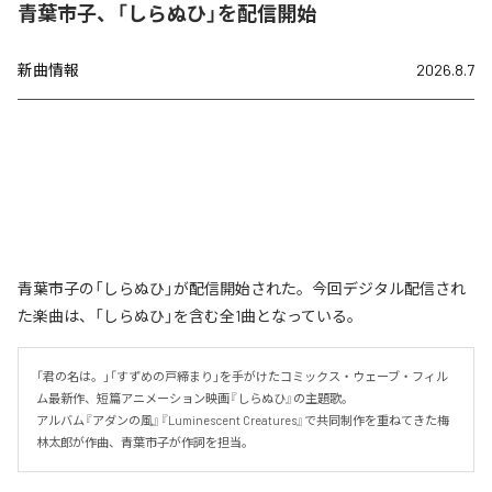
青葉市子、「しらぬひ」を配信開始
新曲情報
2026.8.7
青葉市子の「しらぬひ」が配信開始された。今回デジタル配信され
た楽曲は、「しらぬひ」を含む全1曲となっている。
「君の名は。」「すずめの戸締まり」を手がけたコミックス・ウェーブ・フィル
ム最新作、短篇アニメーション映画『しらぬひ』の主題歌。

アルバム『アダンの風』『Luminescent Creatures』で共同制作を重ねてきた梅
林太郎が作曲、青葉市子が作詞を担当。