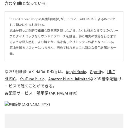
含む全1曲となっている。
the soil record shopの楽曲「明晰夢」が、ドラマー AKI NABAIによるRemixと
して新たに生まれ変わる。

原曲が持つ幻想的で繊細な空気感を残しながら、AKI NABAIならではのグルー
ヴとダイナミックなサウンドアプローチを融合。夢と現実の境界を行き来す
るような没入感を、より鮮やかに描き出したリミックス作品となっている。

原曲を知るリスナーはもちろん、初めて触れる人にも新たな景色を届ける一
曲。
なお「
明晰夢 (AKI NABAI RMX)
」は、
Apple Music
、
Spotify
、
LINE
MUSIC
、
YouTube Music
、
Amazon Music Unlimited
などの音楽配信サ
ービスで聴くことができる。
各配信サービス：
明晰夢 (AKI NABAI RMX)