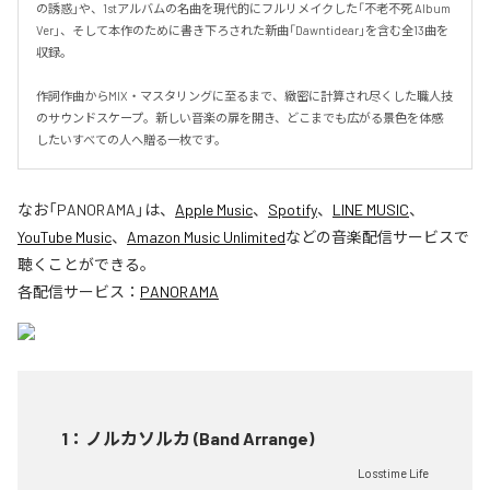
の誘惑」や、1stアルバムの名曲を現代的にフルリメイクした「不老不死 Album 
Ver」、そして本作のために書き下ろされた新曲「Dawntidear」を含む全13曲を
収録。

作詞作曲からMIX・マスタリングに至るまで、緻密に計算され尽くした職人技
のサウンドスケープ。新しい音楽の扉を開き、どこまでも広がる景色を体感
したいすべての人へ贈る一枚です。
なお「
PANORAMA
」は、
Apple Music
、
Spotify
、
LINE MUSIC
、
YouTube Music
、
Amazon Music Unlimited
などの音楽配信サービスで
聴くことができる。
各配信サービス：
PANORAMA
1
：
ノルカソルカ (Band Arrange)
Losstime Life