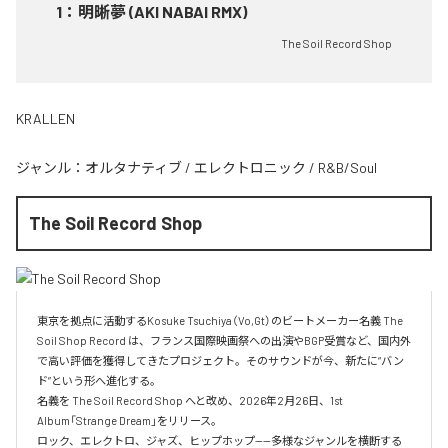
1
：
明晰夢 (AKI NABAI RMX)
The Soil Record Shop
KRALLEN
ジャンル：
オルタナティブ
/
エレクトロニック
/
R&B/Soul
The Soil Record Shop
東京を拠点に活動するKosuke Tsuchiya（Vo,Gt）のビートメーカー名義 The 
Soil Shop Record は、フランス国際映画祭への出演やBGP受賞など、国内外
で高い評価を獲得してきたプロジェクト。そのサウンドが今、新たに“バン
ド”という形へ進化する。

名義を The Soil Record Shop へと改め、2026年2月26日、1st 
Album「Strange Dream」をリリース。

ロック、エレクトロ、ジャズ、ヒップホップ——多様なジャンルを横断する