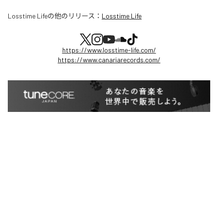
Losstime Life
の他のリリース：
Losstime Life
https://www.losstime-life.com/
https://www.canariarecords.com/