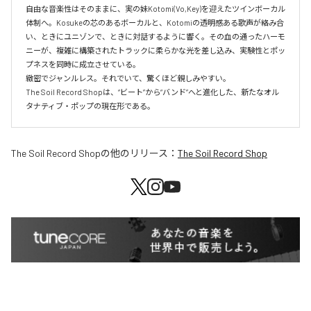
自由な音楽性はそのままに、実の妹Kotomi(Vo,Key)を迎えたツインボーカル
体制へ。Kosukeの芯のあるボーカルと、Kotomiの透明感ある歌声が絡み合
い、ときにユニゾンで、ときに対話するように響く。その血の通ったハーモ
ニーが、複雑に構築されたトラックに柔らかな光を差し込み、実験性とポッ
プネスを同時に成立させている。

緻密でジャンルレス。それでいて、驚くほど親しみやすい。

The Soil Record Shopは、“ビート”から“バンド”へと進化した、新たなオル
タナティブ・ポップの現在形である。
The Soil Record Shop
の他のリリース：
The Soil Record Shop