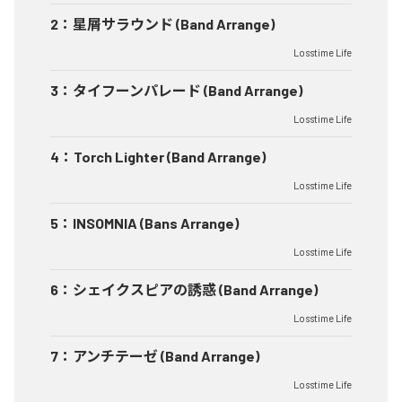
2
：
星屑サラウンド (Band Arrange)
Losstime Life
3
：
タイフーンパレード (Band Arrange)
Losstime Life
4
：
Torch Lighter (Band Arrange)
Losstime Life
5
：
INSOMNIA (Bans Arrange)
Losstime Life
6
：
シェイクスピアの誘惑 (Band Arrange)
Losstime Life
7
：
アンチテーゼ (Band Arrange)
Losstime Life