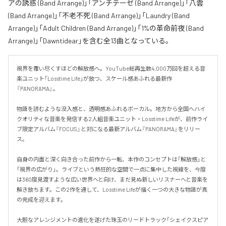
アの誘惑 (Band Arrange)」「アンチテーゼ (Band Arrange)」「八雲
(Band Arrange)」「不老不死 (Band Arrange)」「Laundry (Band
Arrange)」「Adult Children (Band Arrange)」「1%の革命前夜 (Band
Arrange)」「Dawntidear」を含む全13曲となっている。
視界を覆い尽くすほどの解放感へ。YouTube総再生数4,000万回を超える音
楽ユニット「Losstime Life」が放つ、スケール感あふれる最新作
『PANORAMA』。

物語を読むような没入感と、透明感あふれるボーカル。地方から全国へハイ
クオリティな音楽を発信する2人組音楽ユニット・Losstime Lifeが、前作ライ
ブ限定アルバム『FOCUS』と対になる最新アルバム『PANORAMA』をリリー
ス。

自身の内面と深く向き合った前作から一転、本作のコンセプトは「解放感」と
「視界の広がり」。ライブという熱狂的な空間で一点に集中した視線を、今度
は360度見渡すような広い世界へと向け、まだ見ぬ新しいリスナーへと音楽を
解き放ちます。この2作を通して、Losstime Lifeが描く一つの大きな物語が真
の完成を迎えます。

大胆なアレンジメントの進化を遂げた珠玉のリードトラック「シェイクスピア