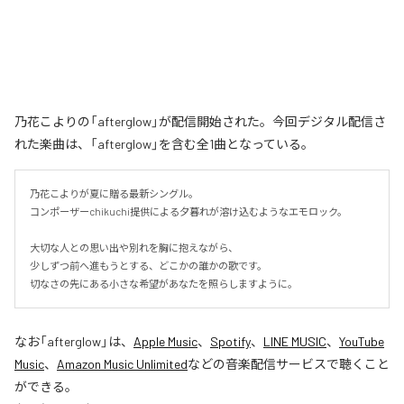
乃花こよりの「afterglow」が配信開始された。今回デジタル配信さ
れた楽曲は、「afterglow」を含む全1曲となっている。
乃花こよりが夏に贈る最新シングル。

コンポーザーchikuchi提供による夕暮れが溶け込むようなエモロック。

大切な人との思い出や別れを胸に抱えながら、

少しずつ前へ進もうとする、どこかの誰かの歌です。

切なさの先にある小さな希望があなたを照らしますように。
なお「
afterglow
」は、
Apple Music
、
Spotify
、
LINE MUSIC
、
YouTube
Music
、
Amazon Music Unlimited
などの音楽配信サービスで聴くこと
ができる。