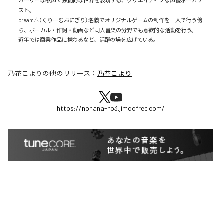
ガーリーな歌声で独創的な世界を表現する、クリエイティブな声優ボーカリ
スト。

cream△（くりーむおにぎり）名義でオリジナルゲームの制作を一人で行う傍
ら、ボーカル・作詞・動画など同人音楽の分野でも意欲的な活動を行う。

近年では商業作品に携わるなど、活躍の場を広げている。
乃花こより
の他のリリース：
乃花こより
https://nohana-no3.jimdofree.com/