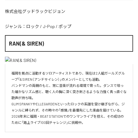
株式会社グッドラックビジョン
ジャンル：
ロック
/
J-Pop
/
ポップ
RAN(& SIREN)
福岡を拠点に活動するソロアーティストであり、現在は2人組ガールズグル
ープ「& SIREN（アンドサイレン）」のメンバーとしても活動。

バンドマンの両親のもと、常に音楽が流れる環境で育った。ダンスで培っ
た確かなリズム感と、聴く人の胸に深く突き刺さるような力強く真っ直ぐな
歌声が持ち味。

GLIM SPANKYやELLEGARDENといったロックの系譜を受け継ぎながら、ジ
ャンルに縛られず、その時々の「感情」を最優先にした楽曲を届けている。

2026年末に福岡・BEAT STATIONでのワンマンライブを控え、その成功の
ために「路上ライブ100回チャレンジ」に挑戦中。