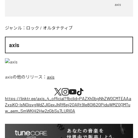
axis
ジャンル：
ロック
/
オルタナティブ
axis
axis
の他のリリース：
axis
https://linktr.ee/axis_4_official?fbclid=PAZXh0bgNhZW0CMTEAAa
ZxsiKO-IsNOisvgWdZJIGexJhRf6pj2OARt9le8OI620PiduWMZ0QMTu
w_aem_SmWKHi2Hw2zGbSu7LURI0A