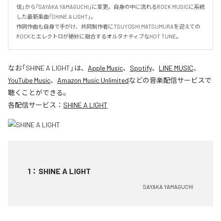
佳」から「SAYAKA YAMAGUCHI」に変更。自身の中に流れるROCK MUSICに系統
した最新楽曲「SHINE A LIGHT」。

作詞作曲も自身で手がけ、共同制作者にTSUYOSHI MATSUMURAを迎えての
ROCKとエレクトロが絶妙に融合するオルタナティブなHOT TUNE。
なお「
SHINE A LIGHT
」は、
Apple Music
、
Spotify
、
LINE MUSIC
、
YouTube Music
、
Amazon Music Unlimited
などの音楽配信サービスで
聴くことができる。
各配信サービス：
SHINE A LIGHT
1
：
SHINE A LIGHT
SAYAKA YAMAGUCHI