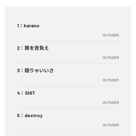
1
：
karano
OUTSIDER
2
：
罪を背負え
OUTSIDER
3
：
殴りゃいいさ
OUTSIDER
4
：
SHIT
OUTSIDER
5
：
destroy
OUTSIDER