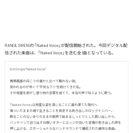
RAN(& SIREN)の「Naked Voice」が配信開始された。今回デジタル配
信された楽曲は、「Naked Voice」を含む全1曲となっている。
3rd Single "Naked Voice"

携帯画面の向こうの誰かと比べて眠れない夜。

笑われるのが怖くて"平気なフリ"を続けてきた私。

その仮面を剥がし借り物の言葉を捨てて、本当の声で叫ぶように歌う。

「Naked Voice」は完璧な姿を演じることに疲れ果てた現代へ

傷ついたままの魂で生きることを肯定する剥き出しのロックナンバー。

飾ることのないありのままの歌声で始まるしっとりとした歌い出しから、

バンドインで迫り出す分厚いギターとエッジの効いた音像が剥き出しの声を
押し上げる、エモーショナルなバンドサウンドで構成された痛快な楽曲。
