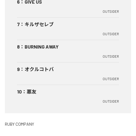
6
：
GIVE US
OUTSIDER
7
：
キルザセレブ
OUTSIDER
8
：
BURNING AWAY
OUTSIDER
9
：
オクルコトバ
OUTSIDER
10
：
悪友
OUTSIDER
RUBY COMPANY