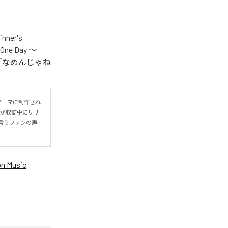
er's
One Day ～
.V.S.」「なめんじゃね
をテーマに制作され
IYOが収監中にリリ
言うファンの声
n Music