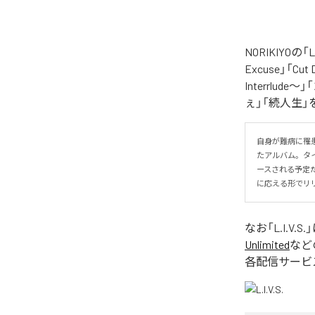
NORIKIYO
Excuse」「Cut
Interrlude～」
ぇ」「続人生」
自身が難病に罹患し
たアルバム。タイトル
ースされる予定
に応える形でリ
なお「
L.I.V.S.
Unlimited
など
各配信サービ