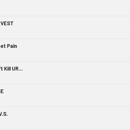
ミ
RVEST
et Pain
t Kill UR...
CE
V.S.