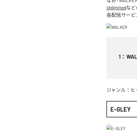
なお「
WALKE
Unlimited
など
各配信サービ
1
：
WAL
ジャンル：
ヒ
E-GLEY