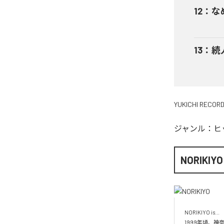
12
：
な
13
：
続
YUKICHI RECOR
ジャンル：
ヒ
NORIKIYO
NORIKIYO is...　 
1999年頃、神奈