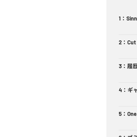
1
：
Sinn
2
：
Cut 
3
：
履
4
：
ギャ
5
：
One