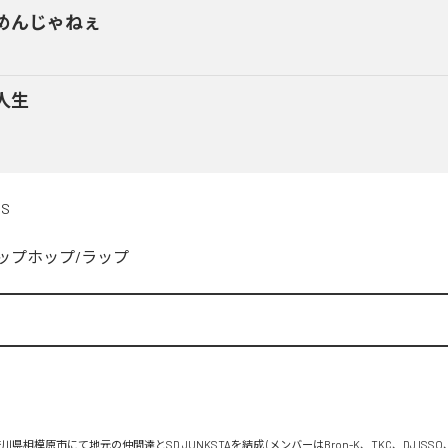
めんじゃねぇ
人生
DS
ップホップ/ラップ


川県相模原市にて地元の仲間達とSD JUNKSTAを結成 (メンバーはBron-K、TKC、DJ ISSO