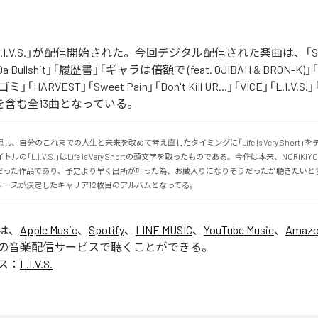
の「L.I.V.S.」が配信開始された。今回デジタル配信された楽曲は、「Sinn
 Da Bullshit」「履歴書」「ギャラは倍額で (feat. OJIBAH & BRON-K)」「
「ゴミ」「HARVEST」「Sweet Pain」「Don't Kill UR...」「VICE」「L.I
を含む全13曲となっている。
、自分のこれまでの人生と未来を改めて考え直したタイミングに「Life Is Very Short」
の「L.I.V.S.」はLife Is Very Shortの頭文字を取ったものである。今作は本来、NORIK
だった作品であり、予定より早く出所が叶った為、お蔵入りになりそうだったが聴きたいと
リースが決定したキャリア12枚目のアルバムとなってる。
」は、
Apple Music
、
Spotify
、
LINE MUSIC
、
YouTube Music
、
Amazo
の音楽配信サービスで聴くことができる。
ス：
L.I.V.S.