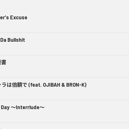
er's Excuse
Da Bullshit
歴書
ラは倍額で (feat. OJIBAH & BRON-K)
 Day ～Interrlude～