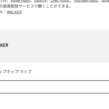
R
」は、
Apple Music
、
Spotify
、
LINE MUSIC
、
YouTube Music
、
Ama
の音楽配信サービスで聴くことができる。
ス：
WALKER
KER
ップホップ/ラップ