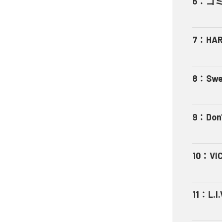
6
：
ゴ
7
：
HA
8
：
Swe
9
：
Don'
10
：
VI
11
：
L.I.