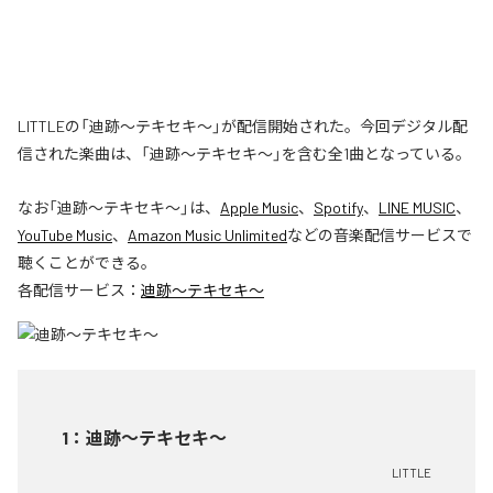
LITTLEの「迪跡〜テキセキ〜」が配信開始された。今回デジタル配
信された楽曲は、「迪跡〜テキセキ〜」を含む全1曲となっている。
なお「
迪跡〜テキセキ〜
」は、
Apple Music
、
Spotify
、
LINE MUSIC
、
YouTube Music
、
Amazon Music Unlimited
などの音楽配信サービスで
聴くことができる。
各配信サービス：
迪跡〜テキセキ〜
1
：
迪跡〜テキセキ〜
LITTLE