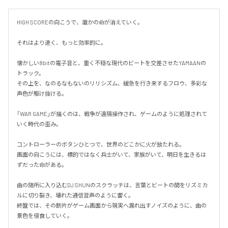
HIGH SCOREの向こうで、誰かの命が消えていく。

それはより速く、もっと効率的に。

懐かしい8bitの電子音と、重く不穏な現代のビートを交差させたYAMAANの
トラック。

その上を、なのるなもないのリリシズム、緩急を行き来するフロウ、多彩な
声色が駆け抜ける。

「WAR GAME」が描くのは、戦争が遠隔操作され、ゲームのように処理されて
いく時代の歪み。

コントローラーのボタンひとつで、世界のどこかに火が放たれる。

画面の向こうには、標的ではなく兵士がいて、家族がいて、明日を生きるは
ずだった命がある。

曲の随所に入り込むDJ SHUNのスクラッチは、言葉とビートの間をリズミカ
ルに切り裂き、壊れた通信音声のように響く。

終盤では、その断片がゲーム画面から現実へ漏れ出すノイズのように、曲の
景色を侵食していく。
