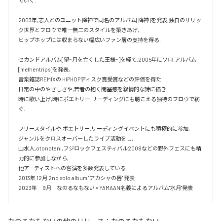
でいく.

2003年,志人とのユニット降神で同名のアルバム[降神]を発表,独自のリリッ
ク世界とフロウで唯一無二のスタイルを築きあげ,

ヒップホップには収まらない幅広いファン層の支持を得る.

セカンドアルバム[望~月を亡くした王様~]を経て,2005年にソロ.アルバム 
[melhentrips]を発表,

音楽雑誌REMIXの HIPHOPディスク賞受賞などの評価を得た.

日常の中のやさしさや,若者の抱く閉塞感を叙情的な詩に描き,

時に歌い上げ,時にポエトリー.リーディングにも聴こえる独特のフロウで紡
ぐ.

フリースタイルや,ポエトリー.リーディングイベントにも積極的に参加,

ジャンルをクロスオーバーしたライブ活動をし,

山水人,otonotani,フジロックフェスティバル2008などの野外フェスにも精
力的に参加しながら,

他アーティストへの客演を多数発表している.

2013年 12月 2nd solo album "アカシャの唇" 発表

2023年　9月　なのるなもない × YAMAAN名義によるアルバム"水月"発表