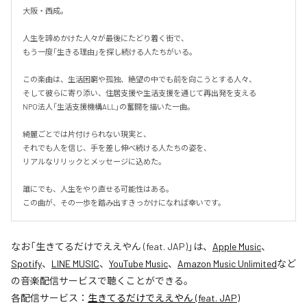
大阪・西成。

人生を諦めかけた人々が最後にたどり着く街で、

もう一度「生きる理由」を探し続ける人たちがいる。

この楽曲は、生活困窮や孤独、絶望の中でも前を向こうとする人々、

そして彼らに寄り添い、住居支援や生活支援を通じて再出発を支える

NPO法人「生活支援機構ALL」の奮闘を描いた一曲。

綺麗ごとでは片付けられない現実と、

それでも人を信じ、手を差し伸べ続ける人たちの姿を、

リアルなリリックとメッセージに込めた。

誰にでも、人生をやり直せる可能性はある。

この曲が、その一歩を踏み出すきっかけになれば幸いです。
なお「
生きてるだけでええやん (feat. JAP)
」は、
Apple Music
、
Spotify
、
LINE MUSIC
、
YouTube Music
、
Amazon Music Unlimited
など
の音楽配信サービスで聴くことができる。
各配信サービス：
生きてるだけでええやん (feat. JAP)