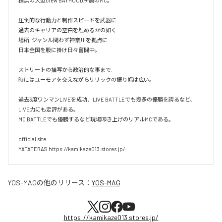
横浜の大型crew BAYHOOD所属のMC。

圧倒的な行動力と制作スピードを武器に

過去のキャリアの空白を埋めるかの如く

場所, ジャンル問わず神奈川を拠点に

日本全国を股に掛け日々奮闘中。

ストリートの描写から政治的な事まで.

時にはユーモアを交えながらリリックの振り幅は広い。

過去3度ワンマンLIVEを成功、LIVE BATTLEでも幾多の優勝を誇るなど、
LIVE力にも定評がある。

MC BATTLEでも優勝するなど現場叩き上げのリアルMCである。

official site

YATATERAS https://kamikaze013.stores.jp/
YOS-MAG
の他のリリース：
YOS-MAG
https://kamikaze013.stores.jp/