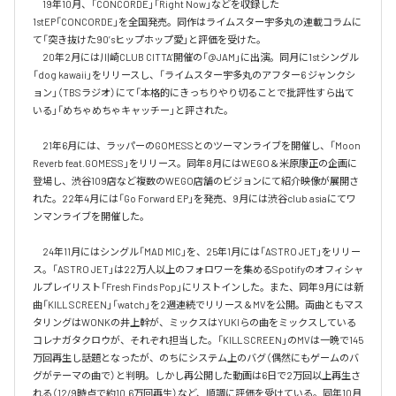
　19年10月、「CONCORDE」「Right Now」などを収録した
1stEP「CONCORDE」を全国発売。同作はライムスター宇多丸の連載コラムに
て「突き抜けた90’sヒップホップ愛」と評価を受けた。

　20年2月には川崎CLUB CITTA’開催の「@JAM」に出演。同月に1stシングル
「dog kawaii」をリリースし、「ライムスター宇多丸のアフター6 ジャンクシ
ョン」（TBSラジオ）にて「本格的にきっちりやり切ることで批評性すら出て
いる」「めちゃめちゃキャッチー」と評された。

　21年6月には、ラッパーのGOMESSとのツーマンライブを開催し、「Moon 
Reverb feat.GOMESS」をリリース。同年8月にはWEGO＆米原康正の企画に
登場し、渋谷109店など複数のWEGO店舗のビジョンにて紹介映像が展開さ
れた。22年4月には「Go Forward EP」を発売、9月には渋谷club asiaにてワ
ンマンライブを開催した。

　24年11月にはシングル「MAD MIC」を、25年1月には「ASTRO JET」をリリー
ス。「ASTRO JET」は22万人以上のフォロワーを集めるSpotifyのオフィシャ
ルプレイリスト「Fresh Finds Pop」にリストインした。また、同年9月には新
曲「KILL SCREEN」「watch」を2週連続でリリース＆MVを公開。両曲ともマス
タリングはWONKの井上幹が、ミックスはYUKIらの曲をミックスしている
コレナガタクロウが、それぞれ担当した。「KILL SCREEN」のMVは一晩で145
万回再生し話題となったが、のちにシステム上のバグ（偶然にもゲームのバ
グがテーマの曲で）と判明。しかし再公開した動画は6日で2万回以上再生さ
れる（12/9時点で約10.6万回再生）など、順調に評価を受けている。同年10月