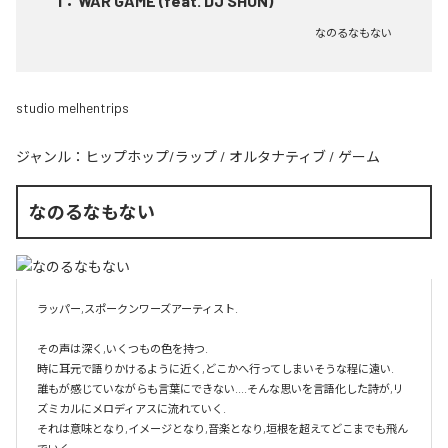
1
：
WAR GAME (feat. DJ SHUN)
なのるなもない
studio melhentrips
ジャンル：
ヒップホップ/ラップ
/
オルタナティブ
/
ゲーム
なのるなもない
ラッパー,スポークンワーズアーティスト.

その声は深く,いくつもの色を持つ.

時に耳元で語りかけるように近く,どこかへ行ってしまいそうな程に遠い.

誰もが感じていながらも言葉にできない....そんな思いを言語化した詩が,リ
ズミカルにメロディアスに流れていく.

それは意味となり,イメージとなり,音楽となり,垣根を超えてどこまでも飛ん