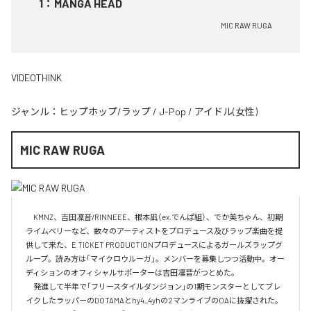
1
：
MANGA HEAD
MIC RAW RUGA
VIDEOTHINK
ジャンル：
ヒップホップ/ラップ
/
J-Pop
/
アイドル(女性)
MIC RAW RUGA
　KMNZ、吉田凜音/RINNEEE、根本凪（ex.でんぱ組）、でか美ちゃん、初期
ライムベリーなど、数々のアーティストをプロデュース及びラップ楽曲を提
供して来た、E TICKET PRODUCTIONプロデュースによるガールズラップグ
ループ。読み方は「マイクロウルーガ」。メンバーを募集しつつ活動中。オー
ディションのオフィシャルサポーターは吉田凜音がつとめた。

　発進して半年で「フリースタイルダンジョン」の1期モンスターとしてブレ
イクしたラッパーのDOTAMAとhy4_4yhの2マンライブのOAに抜擢された。
