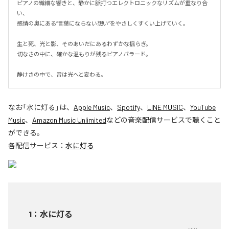
ピアノの繊細な響きと、静かに脈打つエレクトロニックなリズムが重なり合
い、

感情の奥にある“言葉にならない想い”をやさしくすくい上げていく。

生と死、光と影、そのあいだにあるわずかな揺らぎ。

切なさの中に、確かな温もりが残るピアノバラード。

静けさの中で、音は光へと変わる。
なお「
水に灯る
」は、
Apple Music
、
Spotify
、
LINE MUSIC
、
YouTube
Music
、
Amazon Music Unlimited
などの音楽配信サービスで聴くこと
ができる。
各配信サービス：
水に灯る
1
：
水に灯る