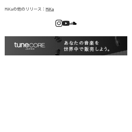
MiKa
の他のリリース：
MiKa