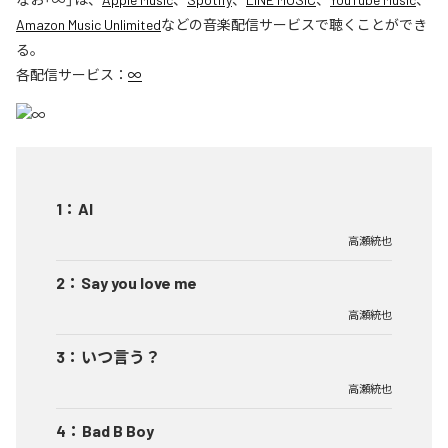
Amazon Music Unlimited
などの音楽配信サービスで聴くことができ
る。
各配信サービス：
∞
1
：
AI
高瀬統也
2
：
Say you love me
高瀬統也
3
：
いつ言う？
高瀬統也
4
：
Bad B Boy