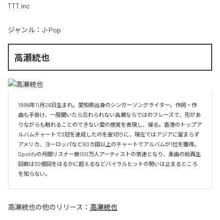
TTT inc
ジャンル：
J-Pop
高瀬統也
1996年11月26日生まれ。愛知県出身のシンガーソングライター。作詞・作
曲も手掛け、一度聞いたら忘れられない高瀬ならではのフレーズで、形があ
りながらも触れることのできない愛の感覚を表現し、操る。香港のトップア
ルバムチャートで3冠を達成したのを皮切りに、現在ではアジアに留まらず
アメリカ、ヨーロッパなど80カ国以上のチャートでアルバムが1位を獲得。
Spotifyの月間リスナー数100万人アーティストの常連となり、楽曲の総再生
回数は30億回をはるかに超えるなどバイラルヒットの勢いは止まるところ
を知らない。
高瀬統也
の他のリリース：
高瀬統也