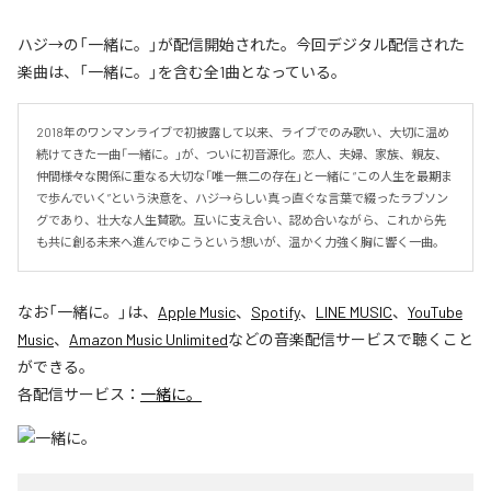
ハジ→の「一緒に。」が配信開始された。今回デジタル配信された
楽曲は、「一緒に。」を含む全1曲となっている。
2018年のワンマンライブで初披露して以来、ライブでのみ歌い、大切に温め
続けてきた一曲「一緒に。」が、ついに初音源化。恋人、夫婦、家族、親友、
仲間――様々な関係に重なる大切な「唯一無二の存在」と一緒に “この人生を最期ま
で歩んでいく”という決意を、ハジ→らしい真っ直ぐな言葉で綴ったラブソン
グであり、壮大な人生賛歌。互いに支え合い、認め合いながら、これから先
も共に創る未来へ進んでゆこうという想いが、温かく力強く胸に響く一曲。
なお「
一緒に。
」は、
Apple Music
、
Spotify
、
LINE MUSIC
、
YouTube
Music
、
Amazon Music Unlimited
などの音楽配信サービスで聴くこと
ができる。
各配信サービス：
一緒に。