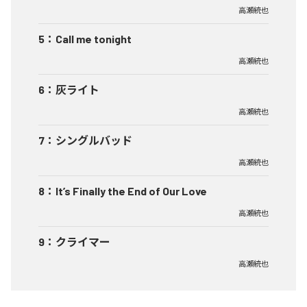
高瀬統也
5
：
Call me tonight
高瀬統也
6
：
灰ライト
高瀬統也
7
：
シングルバッド
高瀬統也
8
：
It’s Finally the End of Our Love
高瀬統也
9
：
クライマー
高瀬統也