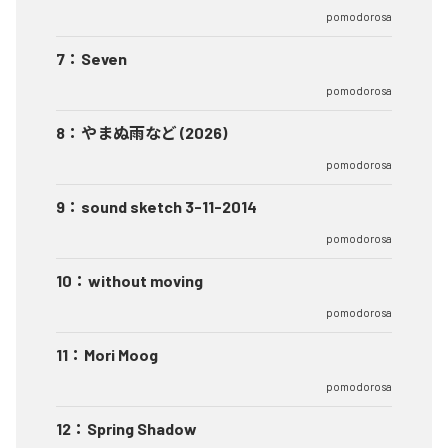
pomodorosa
7
：
Seven
pomodorosa
8
：
やまぬ雨など (2026)
pomodorosa
9
：
sound sketch 3-11-2014
pomodorosa
10
：
without moving
pomodorosa
11
：
Mori Moog
pomodorosa
12
：
Spring Shadow