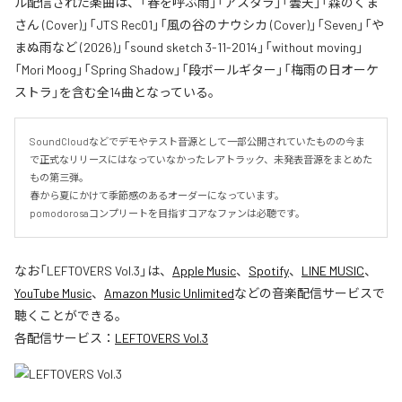
ル配信された楽曲は、「春を呼ぶ雨」「アスタラ」「曇天」「森のくま
さん (Cover)」「JTS Rec01」「風の谷のナウシカ (Cover)」「Seven」「や
まぬ雨など (2026)」「sound sketch 3-11-2014」「without moving」
「Mori Moog」「Spring Shadow」「段ボールギター」「梅雨の日オーケ
ストラ」を含む全14曲となっている。
SoundCloudなどでデモやテスト音源として一部公開されていたものの今ま
で正式なリリースにはなっていなかったレアトラック、未発表音源をまとめた
もの第三弾。

春から夏にかけて季節感のあるオーダーになっています。

pomodorosaコンプリートを目指すコアなファンは必聴です。
なお「
LEFTOVERS Vol.3
」は、
Apple Music
、
Spotify
、
LINE MUSIC
、
YouTube Music
、
Amazon Music Unlimited
などの音楽配信サービスで
聴くことができる。
各配信サービス：
LEFTOVERS Vol.3