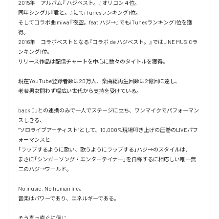
2015年　アルバム『 ハジベスト。』オリコン４位。

同年シングル『君と。』にてiTunesランキング1位。

そしてコラボ曲 miwa『夜空。feat.ハジ→』でもiTunesランキング1位を獲
得。

2016年　コラボベストとなる『コラボ de ハジベスト。』ではLINE MUSICラ
ンキング1位。

リリース作品は配信チャートを中心に数々のタイトルを獲得。

現在YouTube登録者数は20万人、楽曲総再生回数は2億回に達し、

老若男女問わず幅広い世代から支持を受けている。 

back DJとの連携のみで一人でステージに立ち、ワンマイクでパフォーマン
スしきる、

“ソロライブアーティスト”として、10,000%現場叩き上げの圧巻のLIVEパフ
ォーマンスと

「ラップするように歌い、歌うようにラップする」ハジ→のスタイルは、

まさに「シンガーソング・エンターテイナー」を自称するに相応しい唯一無
二のハジ→ワールド。

No music , No human life。

音楽はパワーであり、エネルギーである。

そう真っ直ぐに信じ、
