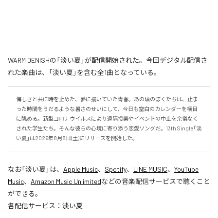
WARM DENISHの「淡い夏」が配信開始された。今回デジタル配信さ
れた楽曲は、「淡い夏」を含む全1曲となっている。
悔しさと共に時を止めた、夢に描いていた青春。あの頃のぼくたちは、止ま
った時間をうだるような暑さのせいにして、今日も空白のカレンダーを横目
に眺める。新型コロナウイルスにより遠隔授業やイベントの中止を余儀なく
された学生たち。そんな彼らの心境に寄り添う恋愛ソングだ。13th Single「淡
い夏」は2026年8月8日(土)にリリースを開始した。
なお「
淡い夏
」は、
Apple Music
、
Spotify
、
LINE MUSIC
、
YouTube
Music
、
Amazon Music Unlimited
などの音楽配信サービスで聴くこと
ができる。
各配信サービス：
淡い夏