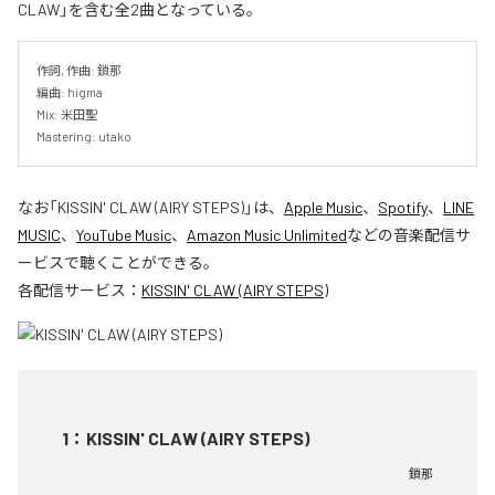
CLAW」を含む全2曲となっている。
作詞, 作曲: 鎖那

編曲: higma

Mix: 米田聖

Mastering: utako
なお「
KISSIN' CLAW (AIRY STEPS)
」は、
Apple Music
、
Spotify
、
LINE
MUSIC
、
YouTube Music
、
Amazon Music Unlimited
などの音楽配信サ
ービスで聴くことができる。
各配信サービス：
KISSIN' CLAW (AIRY STEPS)
1
：
KISSIN' CLAW (AIRY STEPS)
鎖那