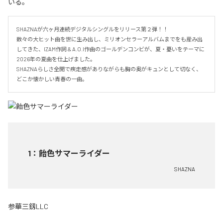
いる。
SHAZNAが六ヶ月連続デジタルシングルをリリース第２弾！！

数々の大ヒット曲を世に生み出し、ミリオンセラーアルバムまでをも産み出
してきた、IZAM作詞 & A.O.I作曲のゴールデンコンビが、夏・憂いをテーマに
2026年の夏曲を仕上げました。

SHAZNAらしさ全開で疾走感がありながらも胸の奥がキュンとして切なく、
どこか懐かしい青春の一曲。
1
：
飴色サマーライダー
SHAZNA
参華三釼LLC