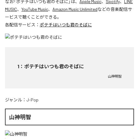
なお「
ポテチはいつも君のそばに
」は、
Apple Music
、
Spotify
、
LINE
MUSIC
、
YouTube Music
、
Amazon Music Unlimited
などの音楽配信サ
ービスで聴くことができる。
各配信サービス：
ポテチはいつも君のそばに
1
：
ポテチはいつも君のそばに
山神明智
ジャンル：
J-Pop
山神明智