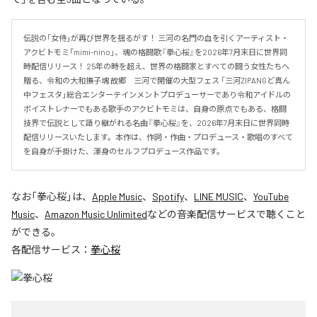
伝説の「女侍」が再び世界を揺るがす！ 三河の名門の血を引くアーティスト・
アクビトモミ「mimi-nino」、魂の格闘歌『拳心桜』を2026年7月末日に世界同
時配信リリース！ 25年の時を超え、世界の格闘家とすべての闘う女性たちへ
贈る、令和の大和撫子魂 故郷　三河で開催の大型フェス 「三河ZIPANGど真ん
中フェスタ」総合エンターテインメントプロデューサーであり令和アイドルの
ボイストレナーでもある歌手のアクビトモミは、自身の原点でもある、格闘
技界で伝説として語り継がれる名曲『拳心桜』を、2026年7月末日に世界同時
配信リリースいたします。本作は、作詞・作曲・プロデュース・歌唱のすべて
を自身が手掛けた、渾身のセルフプロデュース作品です。
なお「
拳心桜
」は、
Apple Music
、
Spotify
、
LINE MUSIC
、
YouTube
Music
、
Amazon Music Unlimited
などの音楽配信サービスで聴くこと
ができる。
各配信サービス：
拳心桜