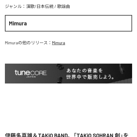
ジャンル：
演歌/日本伝統
/
歌謡曲
Mimura
Mimura
の他のリリース：
Mimura
伊藤多喜雄＆TAKiO BAND、「TAKiO SOHRAN 創」を