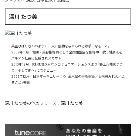
深川 たつ美
美空ひばりさんのように、人に感動を与えられる歌手になること。

2009年11月　健康・美容指導員として全国加盟店を指導中、歌う健康法を
パルマン社長に伝授されスカウト

2010年12月　(株)徳間ジャパンコミュニケーションズより「郡上八幡恋つづ
り／そして南へ」にてデビュー

2023年12月　日本マーキュリーより「金木犀の香る季節／奥飛騨みれん／ふ
るさと」発売
深川 たつ美
の他のリリース：
深川 たつ美