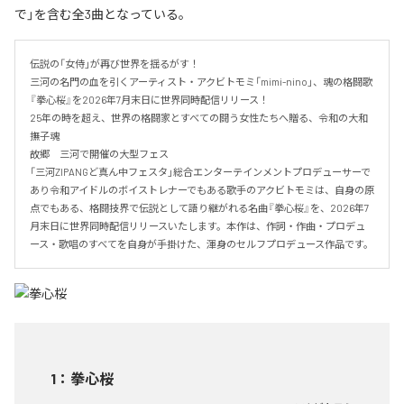
で」を含む全3曲となっている。
伝説の「女侍」が再び世界を揺るがす！

三河の名門の血を引くアーティスト・アクビトモミ「mimi-nino」、魂の格闘歌
『拳心桜』を2026年7月末日に世界同時配信リリース！

25年の時を超え、世界の格闘家とすべての闘う女性たちへ贈る、令和の大和
撫子魂

故郷　三河で開催の大型フェス

「三河ZIPANGど真ん中フェスタ」総合エンターテインメントプロデューサーで
あり令和アイドルのボイストレナーでもある歌手のアクビトモミは、自身の原
点でもある、格闘技界で伝説として語り継がれる名曲『拳心桜』を、2026年7
月末日に世界同時配信リリースいたします。本作は、作詞・作曲・プロデュ
ース・歌唱のすべてを自身が手掛けた、渾身のセルフプロデュース作品です。
1
：
拳心桜