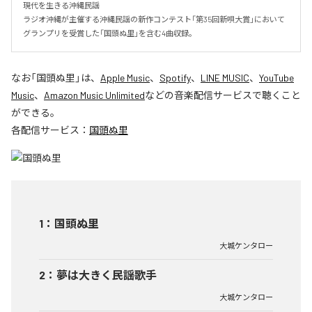
現代を生きる沖縄民謡

ラジオ沖縄が主催する沖縄民謡の新作コンテスト「第35回新唄大賞」において
グランプリを受賞した「国頭ぬ里」を含む4曲収録。
なお「
国頭ぬ里
」は、
Apple Music
、
Spotify
、
LINE MUSIC
、
YouTube
Music
、
Amazon Music Unlimited
などの音楽配信サービスで聴くこと
ができる。
各配信サービス：
国頭ぬ里
1
：
国頭ぬ里
大城ケンタロー
2
：
夢は大きく民謡歌手
大城ケンタロー