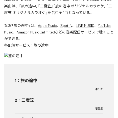
楽曲は、「旅の途中」「三度笠」「旅の途中 オリジナルカラオケ」「三
度笠 オリジナルカラオケ」を含む全4曲となっている。
なお「
旅の途中
」は、
Apple Music
、
Spotify
、
LINE MUSIC
、
YouTube
Music
、
Amazon Music Unlimited
などの音楽配信サービスで聴くこと
ができる。
各配信サービス：
旅の途中
1
：
旅の途中
澤四郎
2
：
三度笠
澤四郎