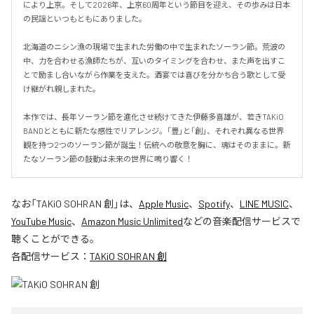
により上京。そして2026年、上京60周年という節目を迎え、その歩みは日本
の民謡といつもともにありました。

北海道のニシン漁の現場で生まれた労働の中で生まれたソーラン節。荒波の
中、力を合わせる漁師たちが、互いのタイミングを合わせ、また声を出すこ
とで励まし合いながら作業を支えた。酒宴では喜びを分かち合う歌として受
け継がれ親しまれた。

本作では、長年ソーラン節を進化させ続けてきた伊藤多喜雄が、若きTAKiO 
BANDとともに新たな感性でリアレンジ。「豊」と「創」、それぞれ異なる世界
観を持つ2つのソーラン節が誕生！伝統への敬意を胸に、魂はそのままに。新
たなソーラン節の鼓動は未来の世界に鳴り響く！
なお「
TAKiO SOHRAN 創
」は、
Apple Music
、
Spotify
、
LINE MUSIC
、
YouTube Music
、
Amazon Music Unlimited
などの音楽配信サービスで
聴くことができる。
各配信サービス：
TAKiO SOHRAN 創