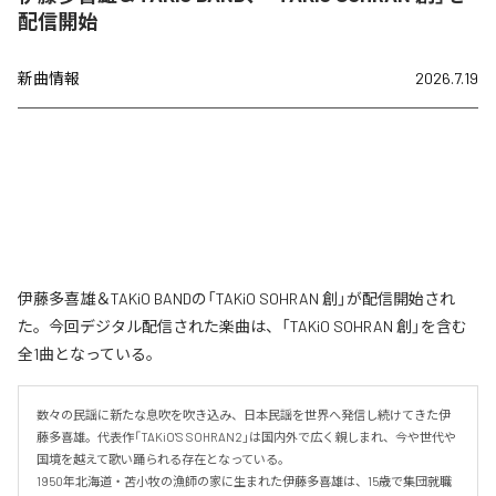
配信開始
新曲情報
2026.7.19
伊藤多喜雄＆TAKiO BANDの「TAKiO SOHRAN 創」が配信開始され
た。今回デジタル配信された楽曲は、「TAKiO SOHRAN 創」を含む
全1曲となっている。
数々の民謡に新たな息吹を吹き込み、日本民謡を世界へ発信し続けてきた伊
藤多喜雄。代表作「TAKiO'S SOHRAN2」は国内外で広く親しまれ、今や世代や
国境を越えて歌い踊られる存在となっている。

1950年北海道・苫小牧の漁師の家に生まれた伊藤多喜雄は、15歳で集団就職