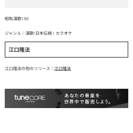
昭和演歌1.99
ジャンル：
演歌/日本伝統
/
カラオケ
江口隆法
江口隆法
の他のリリース：
江口隆法