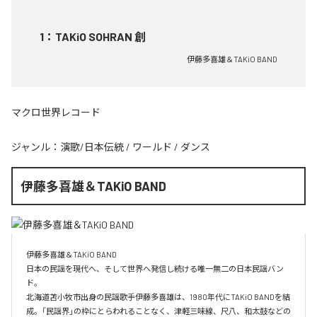
1
：
TAKiO SOHRAN 創
伊藤多喜雄＆TAKiO BAND
マクロ世界レコード
ジャンル：
演歌/日本伝統
/
ワールド
/
ダンス
伊藤多喜雄＆TAKiO BAND
伊藤多喜雄＆TAKiO BAND

日本の民謡を現代へ、そして世界へ発信し続ける唯一無二の日本民謡バン
ド。 

北海道苫小牧市出身の民謡歌手伊藤多喜雄は、1980年代にTAKiO BANDを結
成。「民謡界」の枠にとらわれることなく、津軽三味線、尺八、和太鼓などの