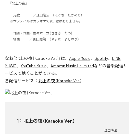
『北上の夜』

　元歌　　　　／江口隆法　（えぐち　たかのり）

※本ファイルはカラオケです。歌はありません。

　作詞・作曲／佐々木　立（ささき　たつ）

　編曲　　　／山田恵範　（やまだ　よしのり）
なお「
北上の夜 (Karaoke Ver.)
」は、
Apple Music
、
Spotify
、
LINE
MUSIC
、
YouTube Music
、
Amazon Music Unlimited
などの音楽配信サ
ービスで聴くことができる。
各配信サービス：
北上の夜 (Karaoke Ver.)
1
：
北上の夜 (Karaoke Ver.)
江口隆法