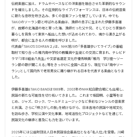
伝統楽器に加え、ドラムやベースなどの洋楽器を融合させた革新的なサウン
ドを確立しました。その圧倒的なライブパフォーマンスは、日本の伝統音楽
に新たな息吹を吹き込み、多くの音楽ファンを魅了しています。中でも
TAKiOのソーラン節と呼ばれる楽曲は、漁師の息子に生まれた伊藤多喜雄
が、故郷の北海道の地と育った海、漁師だった父や兄、そしてひとり家族の
暮らしを背負って東京へ船出した想いが込められており、魂から湧き上がる
唄が、都会に生きる人の感動を呼びました。 

代表曲「TAKiO'S SOHRAN２」は、NHK旭川の『多喜雄歩いてライブ』の番組
取材で知り合った稚内南中学校の教職員や生徒との交流に育まれ、テレビド
ラマ『3年B組金八先生』や文部省選定 文化庁優秀映画『稚内　学び座〜ソー
ラン節の歌が聞こえる』等をきっかけに全国へ広まり、現在では「南中ソー
ラン」として国内外で老若男女に踊り継がれる日本を代表する楽曲となりま
した。

伊藤多喜雄&TAKiO BANDは1989年、2003年のNHK紅白歌合戦にも出場し、
民謡の新たな可能性を切り拓いてきました。 これまで坂田明、小室等をは
じめ、ジャズ、ロック、ワールドミュージックなど多彩なジャンルの音楽家
と共演。さらに「唄さがしの旅」を続けながら、日本各地の民謡や地域文化
を訪ね歩き、学校公演や文化事業、地域活性化プロジェクトなどを通じて、
民謡文化の継承と普及にも力を注いでいます。 

2025年には公益財団法人日本民謡協会最高位となる「名人位」を受章。川崎