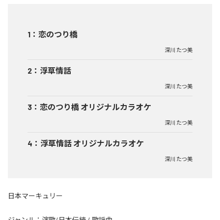
1
：
恋のつり橋
深川 たつ美
2
：
浮草情話
深川 たつ美
3
：
恋のつり橋 オリジナルカラオケ
深川 たつ美
4
：
浮草情話 オリジナルカラオケ
深川 たつ美
日本マーキュリー
ジャンル：
演歌/日本伝統
/
歌謡曲