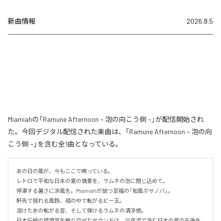
新曲情報
2026.8.5
Miamiahの「Ramune Afternoon ~ 泡の向こう側 ~」が配信開始され
た。今回デジタル配信された楽曲は、「Ramune Afternoon ~ 泡の向
こう側 ~」を含む全1曲となっている。
あの日の風が、今もここで鳴っている。

レトロで平和な日本の夏の情景を、ラムネの泡に閉じ込めて。

停滞する暑さに涼風を。Miamiahが放つ至福の「和風ボサノバ」。

軒先で揺れる風鈴、瓶の中で転がるビー玉。

溶けた氷の転がる音、そして弾けるラムネの清涼感。

日本伝統の環境音を織り交ぜたサウンドは、浴衣姿で涼む日本の夏の午後を