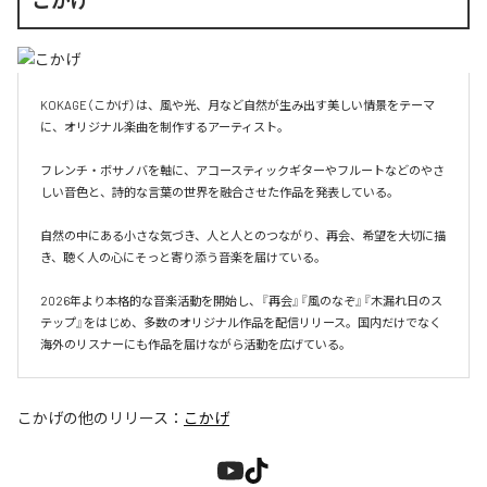
こかげ
KOKAGE（こかげ）は、風や光、月など自然が生み出す美しい情景をテーマ
に、オリジナル楽曲を制作するアーティスト。

フレンチ・ボサノバを軸に、アコースティックギターやフルートなどのやさ
しい音色と、詩的な言葉の世界を融合させた作品を発表している。

自然の中にある小さな気づき、人と人とのつながり、再会、希望を大切に描
き、聴く人の心にそっと寄り添う音楽を届けている。

2026年より本格的な音楽活動を開始し、『再会』『風のなぞ』『木漏れ日のス
テップ』をはじめ、多数のオリジナル作品を配信リリース。国内だけでなく
海外のリスナーにも作品を届けながら活動を広げている。
こかげ
の他のリリース：
こかげ