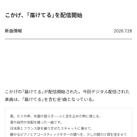
こかげ、「届けてる」を配信開始
新曲情報
2026.7.28
こかげの「届けてる」が配信開始された。今回デジタル配信された
楽曲は、「届けてる」を含む全1曲となっている。
風、セミの声、水面の揺らぎ——ふと足を止めた時に感じる、

夏の自然の気配を綴った一曲です。

日本語とフランス語を織り交ぜたスキャットに乗せて、

静かなピアノとアコースティックギターの調べを、少しの間だけ耳を澄ませて