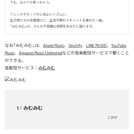
でも、なんでか笑っちゃう。

フレンチボサノバの心地よいリズムに、

生き物たちの言葉遊びと、正体不明のスキャットを乗せた一曲。

「みむみむ」は、そんな不思議な笑顔をあなたに届けます。
なお「
みむみむ
」は、
Apple Music
、
Spotify
、
LINE MUSIC
、
YouTube
Music
、
Amazon Music Unlimited
などの音楽配信サービスで聴くこと
ができる。
各配信サービス：
みむみむ
1
：
みむみむ
こかげ