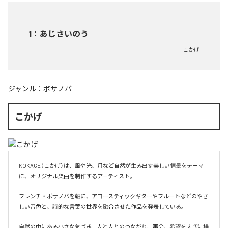
1
：
あじさいのう
こかげ
ジャンル：
ボサノバ
こかげ
KOKAGE（こかげ）は、風や光、月など自然が生み出す美しい情景をテーマ
に、オリジナル楽曲を制作するアーティスト。

フレンチ・ボサノバを軸に、アコースティックギターやフルートなどのやさ
しい音色と、詩的な言葉の世界を融合させた作品を発表している。

自然の中にある小さな気づき、人と人とのつながり、再会、希望を大切に描