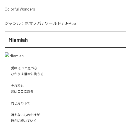
Colorful Wonders
ジャンル：
ボサノバ
/
ワールド
/
J-Pop
Miamiah
愛は そっと息づき

ひかりは 静かに満ちる

それでも

音はここにある

同じ月の下で

消えないものだけが

静かに続いていく
