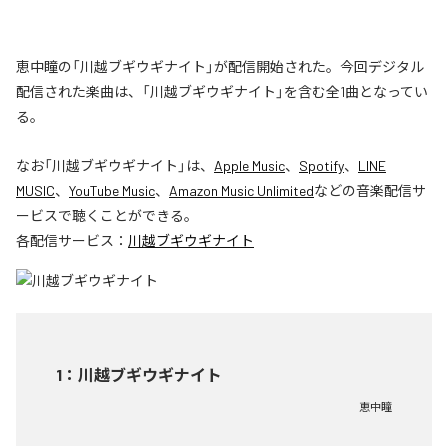
恵中瞳の「川越ブギウギナイト」が配信開始された。今回デジタル
配信された楽曲は、「川越ブギウギナイト」を含む全1曲となってい
る。
なお「
川越ブギウギナイト
」は、
Apple Music
、
Spotify
、
LINE
MUSIC
、
YouTube Music
、
Amazon Music Unlimited
などの音楽配信サ
ービスで聴くことができる。
各配信サービス：
川越ブギウギナイト
1
：
川越ブギウギナイト
恵中瞳