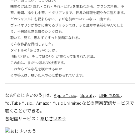
辛い、酸っぱい、しょっぱい――。

味覚の混乱に「あれ・これ・それ・どれ」を重ねながら、フランス料理、中
華、寿司、冷やし中華、イタリアンまで、世界の料理を軽やかに巡ります。

どのジャンルにも収まらない、まだ名前のついていない一曲です。

ヴァイオリンが静かに奏でるブリッジでは、ふと誰かの名前を呼んでしま
う、不思議な無意識のシンクロも。

聴いて、見て、思わずくすっと笑顔になれる。

そんな作品を目指しました。

タイトルの「あじさいのう」は、

「味」「才能」、そして謎の「う」が重なって生まれた言葉。

この曲は、まだ“つぼみ”の状態です。

これからどんな花を咲かせるのか――

その答えは、聴いた人の心に委ねられています。
なお「
あじさいのう
」は、
Apple Music
、
Spotify
、
LINE MUSIC
、
YouTube Music
、
Amazon Music Unlimited
などの音楽配信サービスで
聴くことができる。
各配信サービス：
あじさいのう