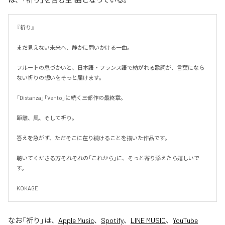
『祈り』

まだ見えない未来へ、静かに問いかける一曲。

フルートの息づかいと、日本語・フランス語で紡がれる歌詞が、言葉になら
ない祈りの想いをそっと届けます。

「Distanza」「Vento」に続く三部作の最終章。

距離、風、そして祈り。

答えを急がず、ただそこに在り続けることを描いた作品です。

聴いてくださる方それぞれの「これから」に、そっと寄り添えたら嬉しいで
す。

KOKAGE
なお「
祈り
」は、
Apple Music
、
Spotify
、
LINE MUSIC
、
YouTube