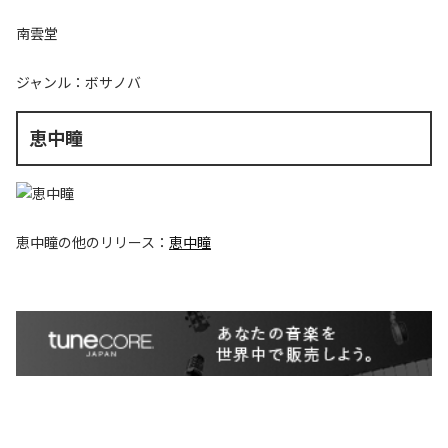
南雲堂
ジャンル：
ボサノバ
恵中瞳
恵中瞳
の他のリリース：
恵中瞳