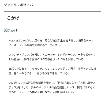
ジャンル：
ボサノバ
こかげ
KOKAGE（こかげ）は、風や光、月など自然が生み出す美しい情景をテーマ
に、オリジナル楽曲を制作するアーティスト。

フレンチ・ボサノバを軸に、アコースティックギターやフルートなどのやさ
しい音色と、詩的な言葉の世界を融合させた作品を発表している。

自然の中にある小さな気づき、人と人とのつながり、再会、希望を大切に描
き、聴く人の心にそっと寄り添う音楽を届けている。

2026年より本格的な音楽活動を開始し、『再会』『風のなぞ』『木漏れ日のス
テップ』をはじめ、多数のオリジナル作品を配信リリース。国内だけでなく
海外のリスナーにも作品を届けながら活動を広げている。