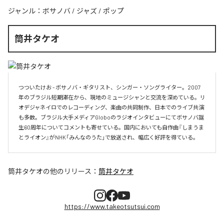
ジャンル：
ボサノバ
/
ジャズ
/
ポップ
筒井タケオ
つついたけお - ボサノバ・ギタリスト、シンガー・ソングライター。2007
年のブラジル短期滞在から、現地のミュージシャンと交流を深めている。リ
オデジャネイロでのレコーディング、楽曲の共同制作、日本でのライブ共演
も多数。ブラジル大手メディアGloboのラジオインタビューにてボサノバ誕
生60周年についてコメントも寄せている。国内においても自作曲『しまうま
とライオン』がNHK「みんなのうた」で放送され、幅広く好評を得ている。
筒井タケオ
の他のリリース：
筒井タケオ
https://www.takeotsutsui.com