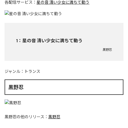
各配信サービス：
星の音 清い少女に満ちて動う
1
：
星の音 清い少女に満ちて動う
黒野忍
ジャンル：
トランス
黒野忍
黒野忍
の他のリリース：
黒野忍