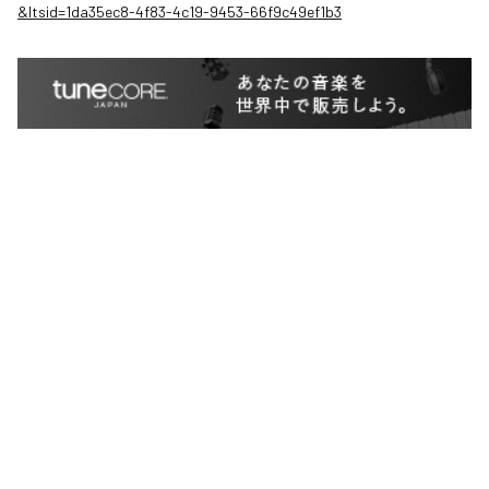
&ltsid=1da35ec8-4f83-4c19-9453-66f9c49ef1b3