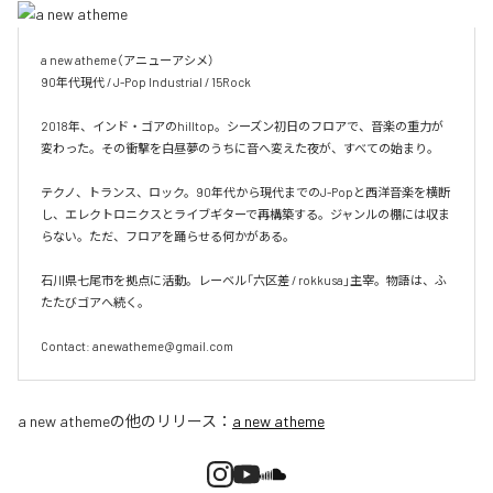
a new atheme（アニューアシメ）

90年代現代 / J-Pop Industrial / 15Rock

2018年、インド・ゴアのhilltop。シーズン初日のフロアで、音楽の重力が
変わった。その衝撃を白昼夢のうちに音へ変えた夜が、すべての始まり。

テクノ、トランス、ロック。90年代から現代までのJ-Popと西洋音楽を横断
し、エレクトロニクスとライブギターで再構築する。ジャンルの棚には収ま
らない。ただ、フロアを踊らせる何かがある。

石川県七尾市を拠点に活動。レーベル「六区差 / rokkusa」主宰。物語は、ふ
たたびゴアへ続く。

Contact: anewatheme@gmail.com
a new atheme
の他のリリース：
a new atheme