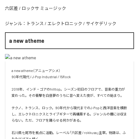
六区差 / ロックサ ミュージック
ジャンル：
トランス
/
エレクトロニック
/
サイケデリック
a new atheme
a new atheme（アニューアシメ）

90年代現代 / J-Pop Industrial / 15Rock

2018年、インド・ゴアのhilltop。シーズン初日のフロアで、音楽の重力が
変わった。その衝撃を白昼夢のうちに音へ変えた夜が、すべての始まり。

テクノ、トランス、ロック。90年代から現代までのJ-Popと西洋音楽を横断
し、エレクトロニクスとライブギターで再構築する。ジャンルの棚には収ま
らない。ただ、フロアを踊らせる何かがある。

石川県七尾市を拠点に活動。レーベル「六区差 / rokkusa」主宰。物語は、ふ
たたびゴアへ続く。
