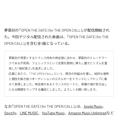
夢亜刻の「OPEN THE GATE (for THE OPEN CALL)」が配信開始され
た。今回デジタル配信された楽曲は、「OPEN THE GATE (for THE
OPEN CALL)」を含む全1曲となっている。
夢亜刻が得意とするトランス特有の疾走感に合わせ、夢亜刻のトレードマー
クである不死鳥、フェニックスという言葉を歌詞に挿入し響きとリズムを重
視した「格好良さ」を追求しました。

応募にあたり、『THE OPEN CALL』という、既存の枠組みを壊し、純粋な情熱
と個性を解き放つオーディションのエネルギーをトランスヒップホップに乗
せて表現しました。疾走感のあるトランスのビートと、俳優の魂が剥き出し
になる瞬間をラップする構成としました。よろしくお願い致します。
なお「
OPEN THE GATE (for THE OPEN CALL)
」は、
Apple Music
、
Spotify
、
LINE MUSIC
、
YouTube Music
、
Amazon Music Unlimited
など