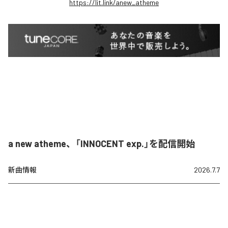
https://lit.link/anew_atheme
a new atheme、「INNOCENT exp.」を配信開始
新曲情報
2026.7.7