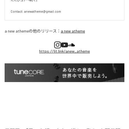
Contact: anewatheme@gmail.com
a new atheme
の他のリリース：
a new atheme
https://lit.link/anew_atheme