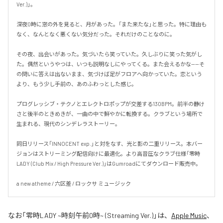
Ver.)」。

深夜0時に窓の外を見ると、月があった。「また来たな」と思った。特に理由も
なく、なんとなく悪くない気分だった。それだけのことなのに。

その夜、出会いがあった。気づいたら笑っていた。久しぶりに笑った気がし
た。偶然というやつは、いつも説明なしにやってくる。また会えるかな——そ
の問いに答えは出ないまま、気づけば足がフロアへ向かっていた。恋という
より、もう少し手前の、あのふわっとした感じ。

プログレッシブ・テクノとエレクトロポップが交差する130BPM。前半の静け
さと後半のときめきが、一曲の中で鮮やかに転換する。クラブという場所で
生まれる、現代のシンデレラストーリー。

同日リリース「INNOCENT exp.」と対をなす、光と影の二重リリース。本バー
ジョンはストリーミング配信向けに最適化。より高音圧なクラブ仕様「零時
LADY (Club Mix / High Pressure Ver.)」はGumroadにてダウンロード販売中。

a new atheme / 六区差 / ロックサ ミュージック
なお「
零時LADY ~時刻午前0時~ (Streaming Ver.)
」は、
Apple Music
、