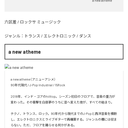
a new atheme
六区差 / ロックサ ミュージック
ジャンル：
トランス
/
エレクトロニック
/
ダンス
a new atheme
a new atheme（アニューアシメ）

90年代現代 / J-Pop Industrial / 15Rock

2018年、インド・ゴアのhilltop。シーズン初日のフロアで、音楽の重力が
変わった。その衝撃を白昼夢のうちに音へ変えた夜が、すべての始まり。

テクノ、トランス、ロック。90年代から現代までのJ-Popと西洋音楽を横断
し、エレクトロニクスとライブギターで再構築する。ジャンルの棚には収ま
らない。ただ、フロアを踊らせる何かがある。
