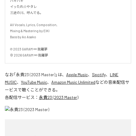
バキバキ

イッたれ☆やタレ

三途の川、呼んでる。

All Vocals, Lyrics, Composition, 

Mixing & Mastering by EIKI

Bass by Ao Asako

℗ 2023 GARAM ∞ 我羅夢

© 2026 GARAM ∞ 我羅夢
なお「
永貴23 (2023 Master)
」は、
Apple Music
、
Spotify
、
LINE
MUSIC
、
YouTube Music
、
Amazon Music Unlimited
などの音楽配信サ
ービスで聴くことができる。
各配信サービス：
永貴23 (2023 Master)