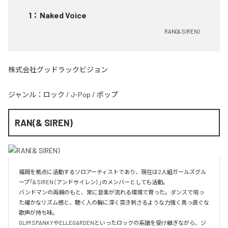
1
：
Naked Voice
RAN(& SIREN)
株式会社グッドラックビジョン
ジャンル：
ロック
/
J-Pop
/
ポップ
RAN(& SIREN)
福岡を拠点に活動するソロアーティストであり、現在は2人組ガールズグル
ープ「& SIREN（アンドサイレン）」のメンバーとしても活動。

バンドマンの両親のもと、常に音楽が流れる環境で育った。ダンスで培っ
た確かなリズム感と、聴く人の胸に深く突き刺さるような力強く真っ直ぐな
歌声が持ち味。

GLIM SPANKYやELLEGARDENといったロックの系譜を受け継ぎながら、ジ