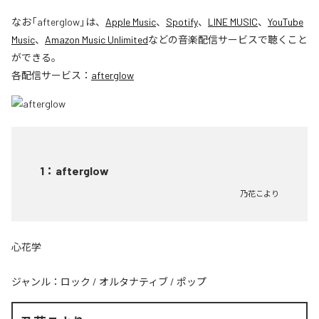
なお「
afterglow
」は、
Apple Music
、
Spotify
、
LINE MUSIC
、
YouTube
Music
、
Amazon Music Unlimited
などの音楽配信サービスで聴くこと
ができる。
各配信サービス：
afterglow
1
：
afterglow
乃花こより
心花学
ジャンル：
ロック
/
オルタナティブ
/
ポップ