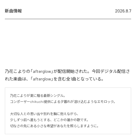
新曲情報
2026.8.7
乃花こよりの「afterglow」が配信開始された。今回デジタル配信さ
れた楽曲は、「afterglow」を含む全1曲となっている。
乃花こよりが夏に贈る最新シングル。

コンポーザーchikuchi提供による夕暮れが溶け込むようなエモロック。

大切な人との思い出や別れを胸に抱えながら、

少しずつ前へ進もうとする、どこかの誰かの歌です。

切なさの先にある小さな希望があなたを照らしますように。