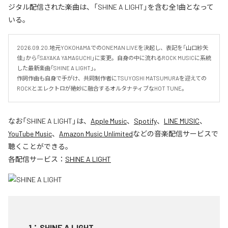
ジタル配信された楽曲は、「SHINE A LIGHT」を含む全1曲となって
いる。
2026.09.20.地元YOKOHAMAでのONEMAN LIVEを決起し、表記を「山口紗矢
佳」から「SAYAKA YAMAGUCHI」に変更。自身の中に流れるROCK MUSICに系統
した最新楽曲「SHINE A LIGHT」。

作詞作曲も自身で手がけ、共同制作者にTSUYOSHI MATSUMURAを迎えての
ROCKとエレクトロが絶妙に融合するオルタナティブなHOT TUNE。
なお「
SHINE A LIGHT
」は、
Apple Music
、
Spotify
、
LINE MUSIC
、
YouTube Music
、
Amazon Music Unlimited
などの音楽配信サービスで
聴くことができる。
各配信サービス：
SHINE A LIGHT
1
：
SHINE A LIGHT