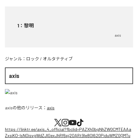
1
：
黎明
axis
ジャンル：
ロック
/
オルタナティブ
axis
axis
の他のリリース：
axis
https://linktr.ee/axis_4_official?fbclid=PAZXh0bgNhZW0CMTEAAa
ZxsiKO-IsNOisvgWdZJIGexJhRf6pj2OARt9le8OI620PiduWMZ0QMTu