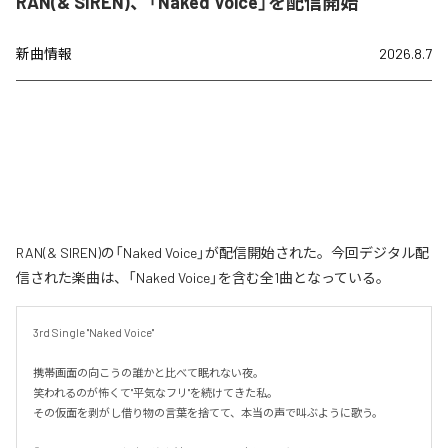
RAN(& SIREN)、「Naked Voice」を配信開始
新曲情報
2026.8.7
RAN(& SIREN)の「Naked Voice」が配信開始された。今回デジタル配
信された楽曲は、「Naked Voice」を含む全1曲となっている。
3rd Single "Naked Voice"

携帯画面の向こうの誰かと比べて眠れない夜。

笑われるのが怖くて"平気なフリ"を続けてきた私。

その仮面を剥がし借り物の言葉を捨てて、本当の声で叫ぶように歌う。
