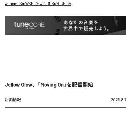
w_aem_SmWKHi2Hw2zGbSu7LURI0A
Jellow Glow、「Moving On」を配信開始
新曲情報
2026.8.7