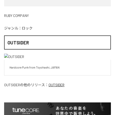
RUBY COMPANY
ジャンル：
ロック
OUTSIDER
Hardcore Punk from Toyohashi, JAPAN
OUTSIDER
の他のリリース：
OUTSIDER