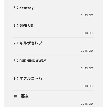
5
：
destroy
OUTSIDER
6
：
GIVE US
OUTSIDER
7
：
キルザセレブ
OUTSIDER
8
：
BURNING AWAY
OUTSIDER
9
：
オクルコトバ
OUTSIDER
10
：
悪友
OUTSIDER