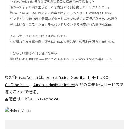
「Naked Voice」は完璧な姿を演じることに疲れ果てた現代へ

傷ついたままの魂で生きることを肯定する剥き出しのロックナンバー。

飾ることのないありのままの歌声で始まるしっとりとした歌い出しから、

バンドインで迫り出す分厚いギターとエッジの効いた音像が剥き出しの声を
押し上げる、エモーショナルなバンドサウンドで構成された痛快な楽曲。

弱さも悔しさも不安も隠さず歌に変えて、

ひび割れたまま真っ直ぐ突き進むRANの声は誰かの孤独を照らす光となる。

自分らしい痛みと向き合いながら、

闇の先にある明日を掴み取ろうとするすべてのひたむきな人へ贈る一曲。
なお「
Naked Voice
」は、
Apple Music
、
Spotify
、
LINE MUSIC
、
YouTube Music
、
Amazon Music Unlimited
などの音楽配信サービスで
聴くことができる。
各配信サービス：
Naked Voice