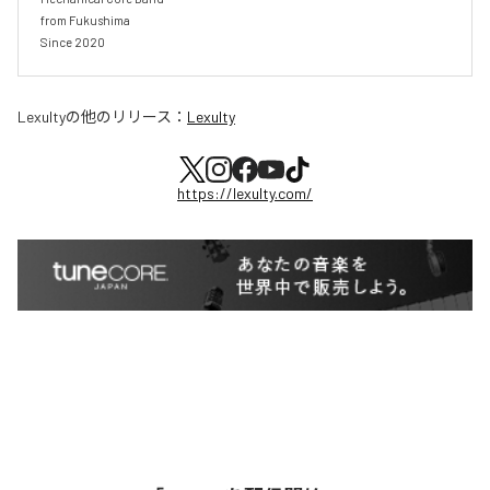
from Fukushima

Since 2020
Lexulty
の他のリリース：
Lexulty
https://lexulty.com/