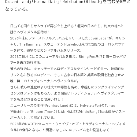
Distant Land」「Eternal Oath」「Retribution Of Death」を含む全8曲と
なっている。
日出ずる国からサムライが再び立ち上がる！極東の日本から、約束の地へと
誘うヘヴィメタル招待状！

2023年末にファーストフルアルバムをリリースしたCoven Japanが、ギリシ
ャ Up The Hammers、スウェーデン Muskelrockを含む2度のヨーロッパツア
ーを経て、待望のセカンドアルバムをリリース。

2026年10月にはこのニューアルバムを携え、Rising Festを含むヨーロッパツ
アーを再び敢行する。

彼らの強みは、キャッチーでメロディアスなツインリードギター、魅惑的な
リフと心に残るメロディー、そして古来の日本語と英語の歌詞を融合させた
唯一無二のトラディショナルヘヴィメタルだ。

さらに彼らの進化はより壮大で中毒性を高め、卓越したソングライティング
センスはファンはもちろん、より幅広いトラディショナルヘヴィメタルマニ
アをも満足させること間違い無し！

ニューリリースの本作「Promised Land」には、Helvetets PortのTomas 
“Witchfinder” Ericson（Track2）とANIMALIZEのNiels Bang（Track6）がゲスト
ボーカルとして参加している。

2026年のNWOTHM（ニュー・ウェイヴ・オブ・トラディショナル・ヘヴィメ
タル）の傑作となること間違いなしのこのアルバムをお見逃しなく！