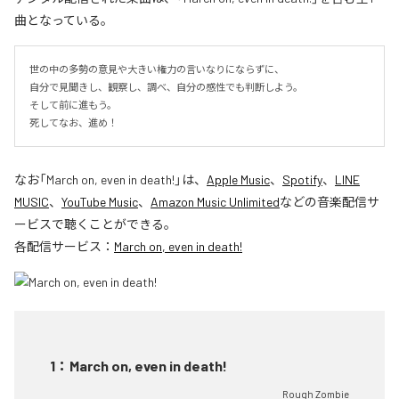
曲となっている。
世の中の多勢の意見や大きい権力の言いなりにならずに、

自分で見聞きし、観察し、調べ、自分の感性でも判断しよう。

そして前に進もう。

死してなお、進め！
なお「
March on, even in death!
」は、
Apple Music
、
Spotify
、
LINE
MUSIC
、
YouTube Music
、
Amazon Music Unlimited
などの音楽配信サ
ービスで聴くことができる。
各配信サービス：
March on, even in death!
1
：
March on, even in death!
Rough Zombie