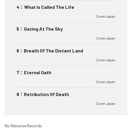
4
：
What Is Called The Life
Coven Japan
5
：
Gazing At The Sky
Coven Japan
6
：
Breath Of The Distant Land
Coven Japan
7
：
Eternal Oath
Coven Japan
8
：
Retribution Of Death
Coven Japan
No Remorse Records