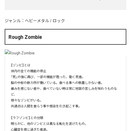
ジャンル：
ヘビーメタル
/
ロック
Rough Zombie
【ゾンビ】とは

体内の全ての機能の停止

「死」の後に再び、一部の機能が甦った、動く死者。

脳の中枢の数カ所が働いている。食べる事への執着しかない者。

痛みを感じない者や、食べていない時は常に地獄の苦しみを味わうものな
ど、

様々なゾンビがいる。

共通点は人間を食らう事や感染を引き起こす事。

【ラフゾンビ】との分類

明らかに、他のゾンビとは異なる転化を遂げたもの。

心臓音を感じ過ぎた者達。
