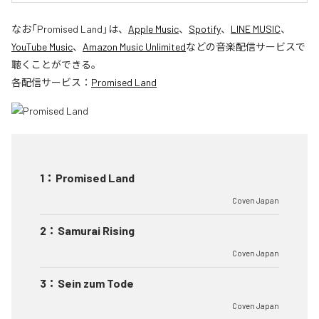
なお「
Promised Land
」は、
Apple Music
、
Spotify
、
LINE MUSIC
、
YouTube Music
、
Amazon Music Unlimited
などの音楽配信サービスで
聴くことができる。
各配信サービス：
Promised Land
1
：
Promised Land
Coven Japan
2
：
Samurai Rising
Coven Japan
3
：
Sein zum Tode
Coven Japan