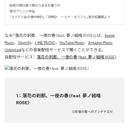
桜色の戀は散り積もり足元を攫うの

東方アレンジ作品

「メイドと血の懐中時計」, 「月時計　～ ルナ・ダイアル」東方紅魔郷より
なお「
落花の刹那、一夜の春 (feat. 夢ノ結唱 ROSE)
」は、
Apple
Music
、
Spotify
、
LINE MUSIC
、
YouTube Music
、
Amazon Music
Unlimited
などの音楽配信サービスで聴くことができる。
各配信サービス：
落花の刹那、一夜の春 (feat. 夢ノ結唱 ROSE)
1
：
落花の刹那、一夜の春 (feat. 夢ノ結唱
ROSE)
10年後の君へのアンチテヱゼ