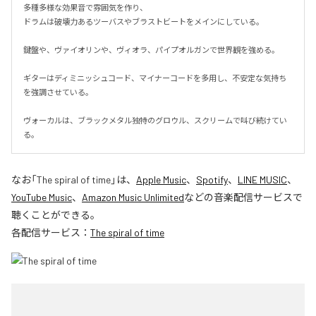
多種多様な効果音で雰囲気を作り、

ドラムは破壊力あるツーバスやブラストビートをメインにしている。

鍵盤や、ヴァイオリンや、ヴィオラ、パイプオルガンで世界観を強める。

ギターはディミニッシュコード、マイナーコードを多用し、不安定な気持ち
を強調させている。

ヴォーカルは、ブラックメタル独特のグロウル、スクリームで叫び続けてい
る。
なお「
The spiral of time
」は、
Apple Music
、
Spotify
、
LINE MUSIC
、
YouTube Music
、
Amazon Music Unlimited
などの音楽配信サービスで
聴くことができる。
各配信サービス：
The spiral of time