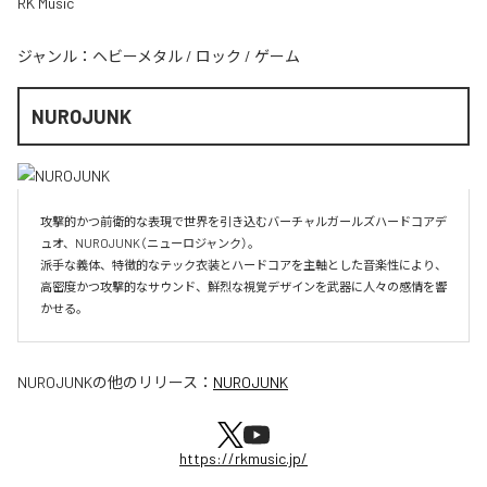
RK Music
ジャンル：
ヘビーメタル
/
ロック
/
ゲーム
NUROJUNK
攻撃的かつ前衛的な表現で世界を引き込むバーチャルガールズハードコアデ
ュオ、NUROJUNK（ニューロジャンク）。

派手な義体、特徴的なテック衣装とハードコアを主軸とした音楽性により、
高密度かつ攻撃的なサウンド、鮮烈な視覚デザインを武器に人々の感情を響
かせる。
NUROJUNK
の他のリリース：
NUROJUNK
https://rkmusic.jp/