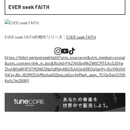
EVER seek FAITH
EVER seek FAITH
の他のリリース：
EVER seek FAITH
https://linktr.ee/everseekfaith?utm_source=ig&utm_medium=social
&utm_content=link_in_bio&fbclid=PAZXh0bgNhZW0CMTEAc3J0Yw
ZhcHBfaWQPOTM2NjE5NzQzMzkyNDU5AAGnARKOqYaHfy-lOcYifkVhX
YqFpjJBy_l6OMf2U4MbshaASDpizJeDov1mMwA_aem_7CjGp3wUCfX6
KeYs7m2BWQ