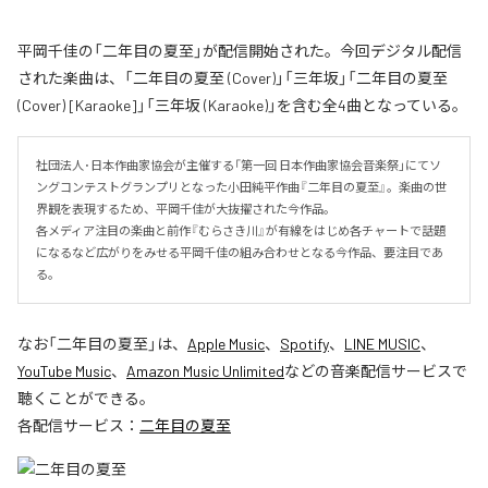
平岡千佳の「二年目の夏至」が配信開始された。今回デジタル配信
された楽曲は、「二年目の夏至 (Cover)」「三年坂」「二年目の夏至
(Cover) [Karaoke]」「三年坂 (Karaoke)」を含む全4曲となっている。
社団法人･日本作曲家協会が主催する「第一回 日本作曲家協会音楽祭」にてソ
ングコンテストグランプリとなった小田純平作曲『二年目の夏至』。楽曲の世
界観を表現するため、平岡千佳が大抜擢された今作品。

各メディア注目の楽曲と前作『むらさき川』が有線をはじめ各チャートで話題
になるなど広がりをみせる平岡千佳の組み合わせとなる今作品、要注目であ
る。
なお「
二年目の夏至
」は、
Apple Music
、
Spotify
、
LINE MUSIC
、
YouTube Music
、
Amazon Music Unlimited
などの音楽配信サービスで
聴くことができる。
各配信サービス：
二年目の夏至