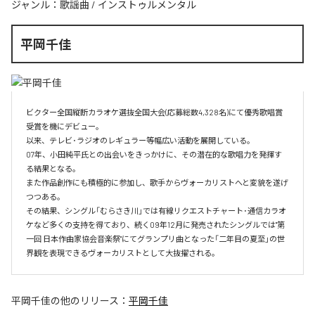
ジャンル：
歌謡曲
/
インストゥルメンタル
平岡千佳
ビクター全国縦断カラオケ選抜全国大会(応募総数4,328名)にて優秀歌唱賞
受賞を機にデビュー。

以来、テレビ･ラジオのレギュラー等幅広い活動を展開している。

07年、小田純平氏との出会いをきっかけに、その潜在的な歌唱力を発揮す
る結果となる。

また作品創作にも積極的に参加し、歌手からヴォーカリストへと変貌を遂げ
つつある。

その結果、シングル「むらさき川」では有線リクエストチャート･通信カラオ
ケなど多くの支持を得ており、続く09年12月に発売されたシングルでは"第
一回 日本作曲家協会音楽祭"にてグランプリ曲となった「二年目の夏至」の世
界観を表現できるヴォーカリストとして大抜擢される。
平岡千佳
の他のリリース：
平岡千佳