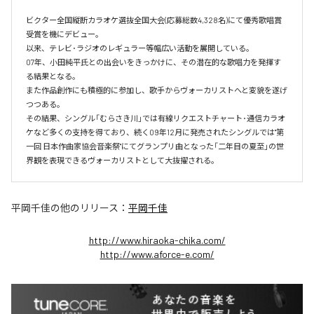
ビクター全国縦断カラオケ選抜全国大会(応募総数4,328名)にて優秀歌唱賞
受賞を機にデビュー。

以来、テレビ･ラジオのレギュラー等幅広い活動を展開している。

07年、小田純平氏との出会いをきっかけに、その潜在的な歌唱力を発揮す
る結果となる。

また作品創作にも積極的に参加し、歌手からヴォーカリストへと変貌を遂げ
つつある。

その結果、シングル「むらさき川」では有線リクエストチャート･通信カラオ
ケなど多くの支持を得ており、続く09年12月に発売されたシングルでは"第
一回 日本作曲家協会音楽祭"にてグランプリ曲となった「二年目の夏至」の世
界観を表現できるヴォーカリストとして大抜擢される。
平岡千佳
の他のリリース：
平岡千佳
http://www.hiraoka-chika.com/
http://www.aforce-e.com/