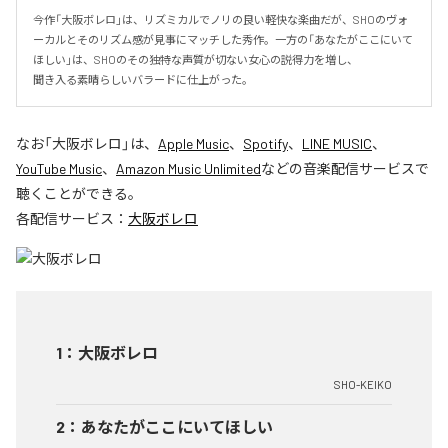
今作「大阪ボレロ」は、リズミカルでノリの良い軽快な楽曲だが、SHOのヴォ
ーカルとそのリズム感が見事にマッチした秀作。一方の「あなたがここにいて
ほしい」は、SHOのその独特な声質が切ない女心の説得力を増し、

聞き入る素晴らしいバラードに仕上がった。
なお「
大阪ボレロ
」は、
Apple Music
、
Spotify
、
LINE MUSIC
、
YouTube Music
、
Amazon Music Unlimited
などの音楽配信サービスで
聴くことができる。
各配信サービス：
大阪ボレロ
1
：
大阪ボレロ
SHO-KEIKO
2
：
あなたがここにいてほしい