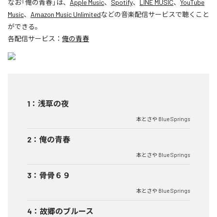
なお「
俺の青春
」は、
Apple Music
、
Spotify
、
LINE MUSIC
、
YouTube
Music
、
Amazon Music Unlimited
などの音楽配信サービスで聴くこと
ができる。
各配信サービス：
俺の青春
1
：
浅草の夜
本とさや Blue Springs
2
：
俺の青春
本とさや Blue Springs
3
：
骨骨６９
本とさや Blue Springs
4
：
故郷のブルース