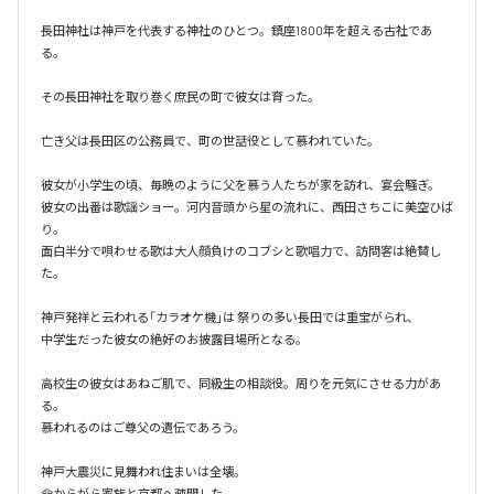
長田神社は神戸を代表する神社のひとつ。鎮座1800年を超える古社であ
る。

その長田神社を取り巻く庶民の町で彼女は育った。

亡き父は長田区の公務員で、町の世話役として慕われていた。

彼女が小学生の頃、毎晩のように父を慕う人たちが家を訪れ、宴会騒ぎ。

彼女の出番は歌謡ショー。河内音頭から星の流れに、西田さちこに美空ひば
り。

面白半分で唄わせる歌は大人顔負けのコブシと歌唱力で、訪問客は絶賛し
た。

神戸発祥と云われる「カラオケ機｣は 祭りの多い長田では重宝がられ、

中学生だった彼女の絶好のお披露目場所となる。

高校生の彼女はあねご肌で、同級生の相談役。周りを元気にさせる力があ
る。

慕われるのはご尊父の遺伝であろう。

神戸大震災に見舞われ住まいは全壊。

命からがら家族と京都へ疎開した。
