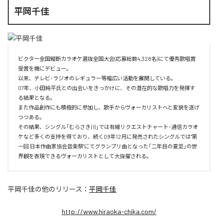
平岡千佳
ビクター全国縦断カラオケ選抜全国大会(応募総数4,328名)にて優秀歌唱賞
受賞を機にデビュー。

以来、テレビ･ラジオのレギュラー等幅広い活動を展開している。

07年、小田純平氏との出会いをきっかけに、その潜在的な歌唱力を発揮す
る結果となる。

また作品創作にも積極的に参加し、歌手からヴォーカリストへと変貌を遂げ
つつある。

その結果、シングル「むらさき川」では有線リクエストチャート･通信カラオ
ケなど多くの支持を得ており、続く09年12月に発売されたシングルでは"第
一回 日本作曲家協会音楽祭"にてグランプリ曲となった「二年目の夏至」の世
界観を表現できるヴォーカリストとして大抜擢される。
平岡千佳
の他のリリース：
平岡千佳
http://www.hiraoka-chika.com/