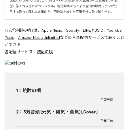
浪花こゆき時代に発売した「好きやねん大阪」に続く盆踊りの定番曲をとの要
望に答え作成された今シングル。地元関西はもとより全国の歌踊ファンが注
目する歌って踊れる定番曲を、円熟味を増した平岡千佳の歌で聴かせる。
なお「
焼酎の唄
」は、
Apple Music
、
Spotify
、
LINE MUSIC
、
YouTube
Music
、
Amazon Music Unlimited
などの音楽配信サービスで聴くこと
ができる。
各配信サービス：
焼酎の唄
1
：
焼酎の唄
平岡千佳
2
：
3気音頭 (元気・陽気・勇気) [Cover]
平岡千佳