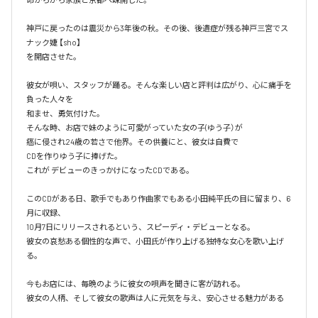
神戸に戻ったのは震災から3年後の秋。その後、後遺症が残る神戸三宮でス
ナック婕 【sho】

を開店させた。

彼女が唄い、スタッフが踊る。そんな楽しい店と評判は広がり、心に痛手を
負った人々を

和ませ、勇気付けた。

そんな時、お店で妹のように可愛がっていた女の子(ゆう子）が

癌に侵され24歳の若さで他界。その供養にと、彼女は自費で

CDを作りゆう子に捧げた。

これが デビューのきっかけになったCDである。

このCDがある日、歌手でもあり作曲家でもある小田純平氏の目に留まり、6
月に収録、

10月7日にリリースされるという、スピーディ・デビューとなる。

彼女の哀愁ある個性的な声で、小田氏が作り上げる独特な女心を歌い上げ
る。

今もお店には、毎晩のように彼女の唄声を聞きに客が訪れる。

彼女の人柄、そして彼女の歌声は人に元気を与え、安心させる魅力がある