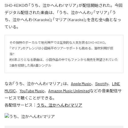
SHO-KEIKOの「うち、泣かへんわ/マリア」が配信開始された。今回
デジタル配信された楽曲は、「うち、泣かへんわ」「マリア」「う
ち、泣かへんわ (Karaoke)」「マリア (Karaoke)」を含む全4曲となっ
ている。
その独特のボーカルで地元神戸では圧倒的な人気を誇るSHO-KEIKO。

「マリア」のアレンジは小田純平のツアーサポートも務める、笛吹利明が担
当!!　

約5年ぶりとなる新曲は、小田作品の中でもファンから発売を熱望されていた
2曲を収録した両A面シングル
なお「
うち、泣かへんわ/マリア
」は、
Apple Music
、
Spotify
、
LINE
MUSIC
、
YouTube Music
、
Amazon Music Unlimited
などの音楽配信サ
ービスで聴くことができる。
各配信サービス：
うち、泣かへんわ/マリア