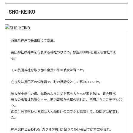
SHO-KEIKO
兵庫県神戸市長田区にて誕生。

長田神社は神戸を代表する神社のひとつ。鎮座1800年を超える古社であ
る。

その長田神社を取り巻く庶民の町で彼女は育った。

亡き父は長田区の公務員で、町の世話役として慕われていた。

彼女が小学生の頃、毎晩のように父を慕う人たちが家を訪れ、宴会騒ぎ。

彼女の出番は歌謡ショー。河内音頭から星の流れに、西田さちこに美空ひば
り。

面白半分で唄わせる歌は大人顔負けのコブシと歌唱力で、訪問客は絶賛し
た。

神戸発祥と云われる「カラオケ機｣は 祭りの多い長田では重宝がられ、
