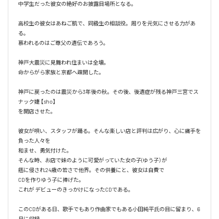
中学生だった彼女の絶好のお披露目場所となる。

高校生の彼女はあねご肌で、同級生の相談役。周りを元気にさせる力があ
る。

慕われるのはご尊父の遺伝であろう。

神戸大震災に見舞われ住まいは全壊。

命からがら家族と京都へ疎開した。

神戸に戻ったのは震災から3年後の秋。その後、後遺症が残る神戸三宮でス
ナック婕 【sho】

を開店させた。

彼女が唄い、スタッフが踊る。そんな楽しい店と評判は広がり、心に痛手を
負った人々を

和ませ、勇気付けた。

そんな時、お店で妹のように可愛がっていた女の子(ゆう子）が

癌に侵され24歳の若さで他界。その供養にと、彼女は自費で

CDを作りゆう子に捧げた。

これが デビューのきっかけになったCDである。

このCDがある日、歌手でもあり作曲家でもある小田純平氏の目に留まり、6
月に収録、
