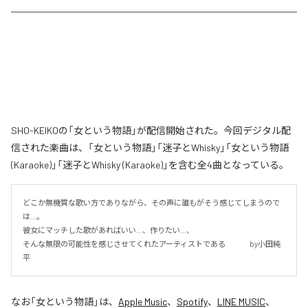
SHO-KEIKOの「女という物語」が配信開始された。今回デジタル配
信された楽曲は、「女という物語」「迷子とWhisky」「女という物語
(Karaoke)」「迷子とWhisky (Karaoke)」を含む全4曲となっている。
どこか無機質な歌い方でありながら、その声に誰もがそう感じてしまうので
は…。

彼女にマッチした歌があればいい…、作りたい…、

そんな無限の可能性を感じさせてくれたアーティストである 　　　by小田純
平
なお「
女という物語
」は、
Apple Music
、
Spotify
、
LINE MUSIC
、