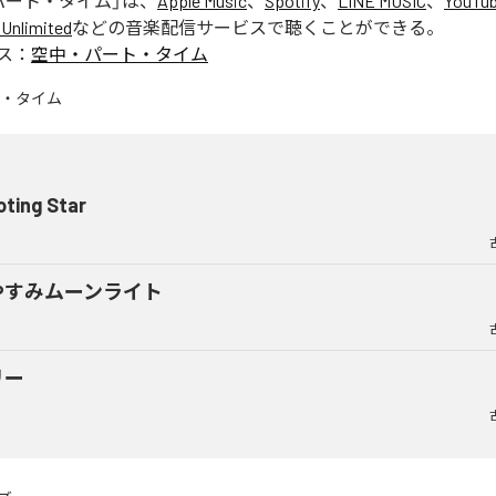
パート・タイム
」は、
Apple Music
、
Spotify
、
LINE MUSIC
、
YouTub
Unlimited
などの音楽配信サービスで聴くことができる。
ス：
空中・パート・タイム
ting Star
やすみムーンライト
リー