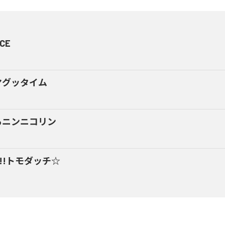
CE
マグッタイム
るニンニコリン
y!!トモダッチ☆