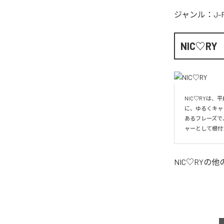
ジャンル：
J-
NIC♡RY
NIC♡RYは
に、ゆるくキャ
あるフレーズで
ャーとして根付
NIC♡RY
の他