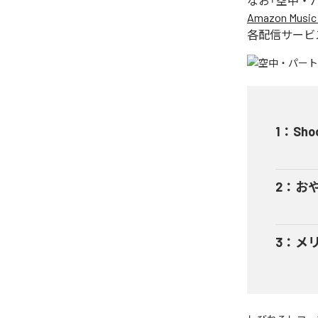
なお「
空中・
Amazon Music 
各配信サービ
1
：
Shoo
2
：
お
3
：
メ