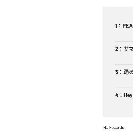
1
：
PEA
2
：
サ
3
：
踊
4
：
He
HJ Records