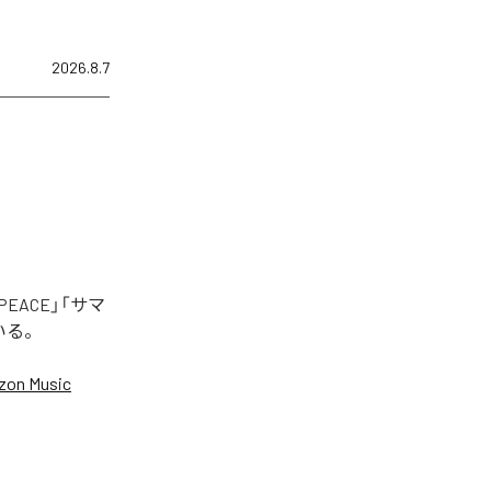
2026.8.7
EACE」「サマ
いる。
on Music