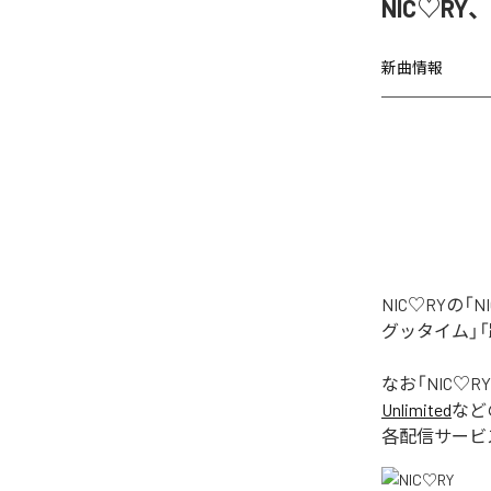
NIC♡RY
新曲情報
NIC♡RYの
グッタイム」「
なお「
NIC♡RY
Unlimited
など
各配信サービ