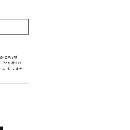
谷×音楽を軸
ーヴと中毒性の
界へ広げ、カルチ