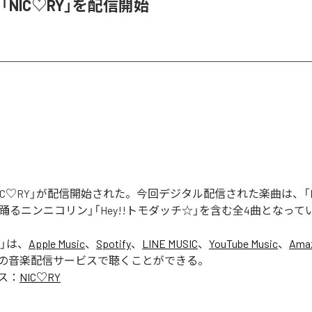
、「NIC♡RY」を配信開始
「NIC♡RY」が配信開始された。今回デジタル配信された楽曲は、「P
踊るニンニコリン」「Hey!!トモダッチ☆」を含む全4曲となって
」は、
Apple Music
、
Spotify
、
LINE MUSIC
、
YouTube Music
、
Amaz
の音楽配信サービスで聴くことができる。
ス：
NIC♡RY