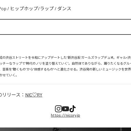
Pop
/
ヒップホップ/ラップ
/
ダンス
、平成の渋谷ストリートを令和にアップデートした“新渋谷系”ガールズラップデュオ。ギャル×渋
ッチーなラップで“時代のノリを塗り替えていく”。自然体でありながら、踊りたくなるグル
、音楽を“聴くもの”から“体感するもの”へと進化させる。渋谷発の新しいミュージックを世
かせていく。
のリリース：
NIC♡RY
https://nicory.jp