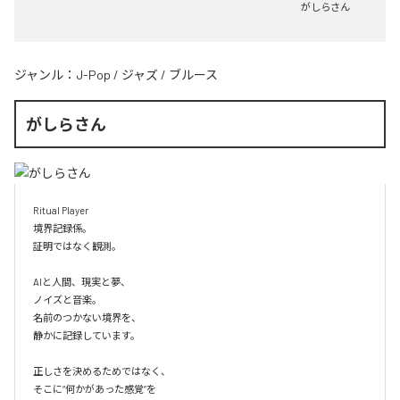
がしらさん
ジャンル：
J-Pop
/
ジャズ
/
ブルース
がしらさん
Ritual Player

境界記録係。

証明ではなく観測。

AIと人間、現実と夢、

ノイズと音楽。

名前のつかない境界を、

静かに記録しています。

正しさを決めるためではなく、

そこに“何かがあった感覚”を
