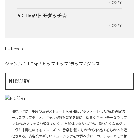
NIC♡RY
4
：
Hey!!トモダッチ☆
NIC♡RY
HJ Records
ジャンル：
J-Pop
/
ヒップホップ/ラップ
/
ダンス
NIC♡RY
NIC♡RYは、平成の渋谷ストリートを令和にアップデートした“新渋谷系”ガ
ールズラップデュオ。ギャル×渋谷×音楽を軸に、ゆるくキャッチーなラップ
で“時代のノリを塗り替えていく”。自然体でありながら、踊りたくなるグル
ーヴと中毒性のあるフレーズで、音楽を“聴くもの”から“体感するもの”へと進
化させる。渋谷発の新しいミュージックを世界へ広げ、カルチャーとして根