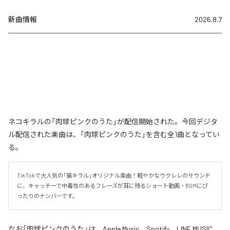
新曲情報
2026.8.7
ネコキラルの「肉球ピンクのうた」が配信開始された。今回デジタ
ル配信された楽曲は、「肉球ピンクのうた」を含む全1曲となってい
る。
TikTokで大人気の「猫キラル」オリジナル楽曲！軽やかなウクレレのサウンド
に、キャッチーで中毒性のあるフレーズが耳に残るショート動画・BGMにぴ
ったりのナンバーです。
なお「
肉球ピンクのうた
」は、
Apple Music
、
Spotify
、
LINE MUSIC
、