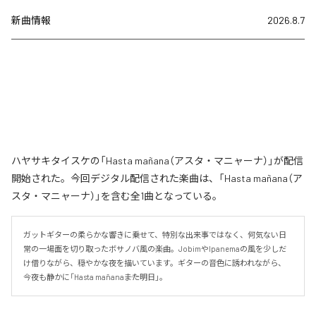
新曲情報
2026.8.7
ハヤサキタイスケの「Hasta mañana（アスタ・マニャーナ）」が配信
開始された。今回デジタル配信された楽曲は、「Hasta mañana（ア
スタ・マニャーナ）」を含む全1曲となっている。
ガットギターの柔らかな響きに乗せて、特別な出来事ではなく、何気ない日
常の一場面を切り取ったボサノバ風の楽曲。JobimやIpanemaの風を少しだ
け借りながら、穏やかな夜を描いています。ギターの音色に誘われながら、
今夜も静かに「Hasta mañana――また明日」。