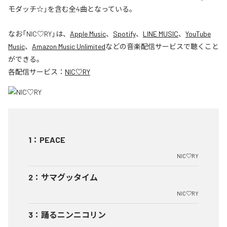
モダッチ☆」を含む全4曲となっている。
なお「
NIC♡RY
」は、
Apple Music
、
Spotify
、
LINE MUSIC
、
YouTube
Music
、
Amazon Music Unlimited
などの音楽配信サービスで聴くこと
ができる。
各配信サービス：
NIC♡RY
1
：
PEACE
NIC♡RY
2
：
サマグッタイム
NIC♡RY
3
：
踊るニンニコリン