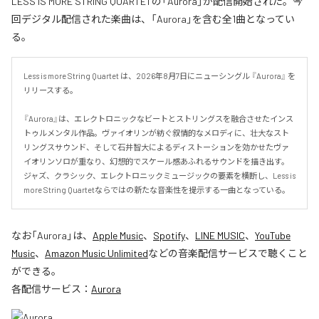
LESS IS MORE STRING QUARTETの「Aurora」が配信開始された。今
回デジタル配信された楽曲は、「Aurora」を含む全1曲となってい
る。
Less is more String Quartet は、2026年8月7日にニューシングル 『Aurora』 を
リリースする。

『Aurora』は、エレクトロニックなビートとストリングスを融合させたインス
トゥルメンタル作品。ヴァイオリンが紡ぐ叙情的なメロディに、壮大なスト
リングスサウンド、そして石井智大によるディストーションを効かせたヴァ
イオリンソロが重なり、幻想的でスケール感あふれるサウンドを描き出す。
ジャズ、クラシック、エレクトロニックミュージックの要素を横断し、Less is 
more String Quartetならではの新たな音楽性を提示する一曲となっている。
なお「
Aurora
」は、
Apple Music
、
Spotify
、
LINE MUSIC
、
YouTube
Music
、
Amazon Music Unlimited
などの音楽配信サービスで聴くこと
ができる。
各配信サービス：
Aurora