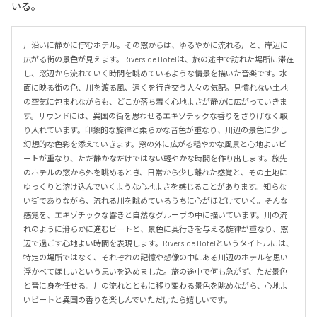
いる。
川沿いに静かに佇むホテル。その窓からは、ゆるやかに流れる川と、岸辺に
広がる街の景色が見えます。Riverside Hotelは、旅の途中で訪れた場所に滞在
し、窓辺から流れていく時間を眺めているような情景を描いた音楽です。水
面に映る街の色、川を渡る風、遠くを行き交う人々の気配。見慣れない土地
の空気に包まれながらも、どこか落ち着く心地よさが静かに広がっていきま
す。サウンドには、異国の街を思わせるエキゾチックな香りをさりげなく取
り入れています。印象的な旋律と柔らかな音色が重なり、川辺の景色に少し
幻想的な色彩を添えていきます。窓の外に広がる穏やかな風景と心地よいビ
ートが重なり、ただ静かなだけではない軽やかな時間を作り出します。旅先
のホテルの窓から外を眺めるとき、日常から少し離れた感覚と、その土地に
ゆっくりと溶け込んでいくような心地よさを感じることがあります。知らな
い街でありながら、流れる川を眺めているうちに心がほどけていく。そんな
感覚を、エキゾチックな響きと自然なグルーヴの中に描いています。川の流
れのように滑らかに進むビートと、景色に奥行きを与える旋律が重なり、窓
辺で過ごす心地よい時間を表現します。Riverside Hotelというタイトルには、
特定の場所ではなく、それぞれの記憶や想像の中にある川辺のホテルを思い
浮かべてほしいという思いを込めました。旅の途中で何も急がず、ただ景色
と音に身を任せる。川の流れとともに移り変わる景色を眺めながら、心地よ
いビートと異国の香りを楽しんでいただけたら嬉しいです。