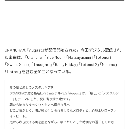
ORANCHAの「Augast」が配信開始された。今回デジタル配信され
た楽曲は、「Orancha」「Blue Moon」「Natsuyasumi」「Totonoi」
「Sweet Sleep」「Tasogare」「Rainy Friday」「Totonoi 2」「Minamo」
「Hotaru」を含む全10曲となっている。
夏の風と癒しのノスタルギアを

ORANCHAが贈る最新Lofi Beatsアルバム『August』は、「癒し」と「ノスタルジ
ア」をテーマにした、夏に寄り添う1枚です。

朝から始まりゆっくりと夕方へ導き夜風へ

どこか懐かしく、胸が締め付けられるようなメロディと、心地よいローファ
イ・ビート。

窓から吹き抜ける風を感じながら、ゆったりとした時間をお過ごしくださ
い。
