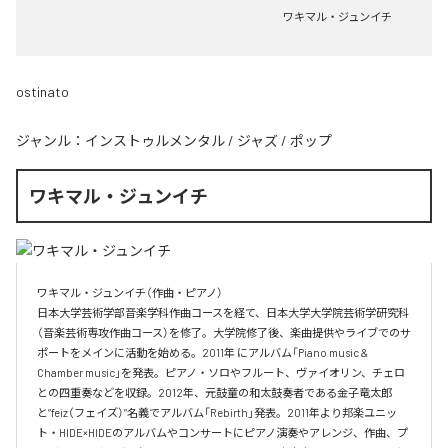
ワキマル・ジュンイチ
ostinato
ジャンル：
インストゥルメンタル
/
ジャズ
/
ポップ
ワキマル・ジュンイチ
ワキマル・ジュンイチ（作曲・ピアノ）

日本大学芸術学部音楽学科作曲コースを経て、日本大学大学院芸術学研究科
（音楽芸術専攻作曲コース）を修了。大学院修了後、楽曲提供やライブでのサ
ポートをメインに活動を始める。2011年 にアルバム「Piano music & 
Chamber music」を発表。ピアノ・ソロやフルート、ヴァイオリン、チェロ
との四重奏などを収録。2012年、元鼓童の和太鼓奏者である金子竜太郎 
と”feiz（フェイズ）”名義でアルバム「Rebirth」発表。2011年より邦楽ユニッ
ト・HIDE×HIDEのアルバムやコンサートにピアノ演奏やアレンジ、作曲、プ