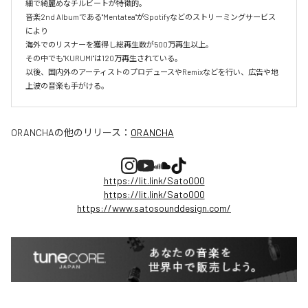
細で綺麗めなチルビートが特徴的。

音楽2nd Albumである"Mentatea"がSpotifyなどのストリーミングサービス
により

海外でのリスナーを獲得し総再生数が500万再生以上。

その中でも"KURUMI"は120万再生されている。

以後、国内外のアーティストのプロデュースやRemixなどを行い、広告や地
上波の音楽も手がける。
ORANCHA
の他のリリース：
ORANCHA
https://lit.link/Sato000
https://lit.link/Sato000
https://www.satosounddesign.com/