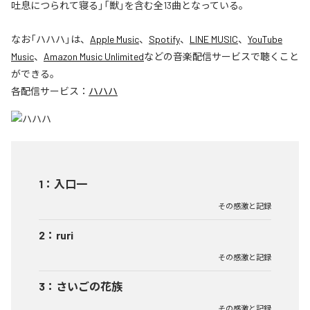
吐息につられて寝る」「獣」を含む全13曲となっている。
なお「
ハハハ
」は、
Apple Music
、
Spotify
、
LINE MUSIC
、
YouTube
Music
、
Amazon Music Unlimited
などの音楽配信サービスで聴くこと
ができる。
各配信サービス：
ハハハ
1
：
入口一
その感激と記録
2
：
ruri
その感激と記録
3
：
さいごの花族
その感激と記録