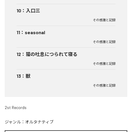
10
：
入口三
その感激と記録
11
：
seasonal
その感激と記録
12
：
猫の吐息につられて寝る
その感激と記録
13
：
獣
その感激と記録
2st Records
ジャンル：
オルタナティブ