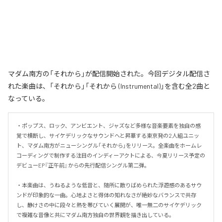
マダム南方の「それから」が配信開始された。今回デジタル配信さ
れた楽曲は、「それから」「それから (Instrumental)」を含む全2曲と
なっている。
・ポップス、ロック、アンビエント、ジャズなど多様な音楽要素を独自の感
覚で横断し、サイケデリックなサウンドへと昇華する東京発の2人組ユニッ
ト、マダム南方がニューシングル「それから」をリリース。全楽曲をホームレ
コーディングで制作する注目のインディーアクトによる、今夏リリース予定の
デビューEP『正午前』からの先行配信シングル第二弾。

・本楽曲は、うねるような低音と、随所に散りばめられた浮遊感のあるサウ
ンドが印象的な一曲。心地よさと得体の知れなさが絶妙なバランスで共存
し、静けさの中に段々と熱を帯びていく展開が、唯一無二のサイケデリック
で複雑な音像と共にマダム南方独自の世界観を描き出している。
