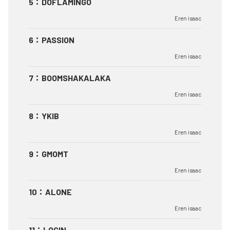
5
：
DOFLAMINGO
Eren isaac
6
：
PASSION
Eren isaac
7
：
BOOMSHAKALAKA
Eren isaac
8
：
YKIB
Eren isaac
9
：
GMOMT
Eren isaac
10
：
ALONE
Eren isaac
11
：
LOGIN