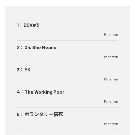
1
：
DCV#3
Parlamen
2
：
Oh, She Means
Parlamen
3
：
YK
Parlamen
4
：
The Working Poor
Parlamen
5
：
ボランタリー脳死
Parlamen