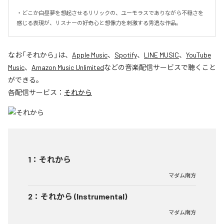
・どこか白昼夢を想起させるリリックの、ユーモラスでありながら不穏さを
感じる表現が、リスナーの好奇心と想像力を刺激する秀逸な作品。
なお「
それから
」は、
Apple Music
、
Spotify
、
LINE MUSIC
、
YouTube
Music
、
Amazon Music Unlimited
などの音楽配信サービスで聴くこと
ができる。
各配信サービス：
それから
1
：
それから
マダム南方
2
：
それから (Instrumental)
マダム南方