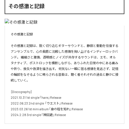
その感激と記録
その感激と記録

その感激と記録は、鋭く切り込むギターサウンドと、静寂と衝動を往復する
アンサンブルで、心の奥底に沈殿した感情を掬い上げるインディーロックバ
ンド。 繊細さと激情、透明感とノイズが共存するサウンドは、エモ、オル
タナティブ、ポストロックを横断しながら、ありふれた日常の中にある痛み
や祈り、喪失や救済を描き出す。 何気ない一瞬に宿る感情を見逃さず、記憶
の輪郭をなぞるように鳴らされる音楽は、聴く者それぞれの過去と静かに接
続していく。 

［Discography］ 

2021.10.31 1st single『hare』Release 

2022.06.23 2nd single 『ウエスト』Release 

2023.03.26 1st mini album『身の程を知れ』Release 

2024.2.28 3rd single『神回避』Release