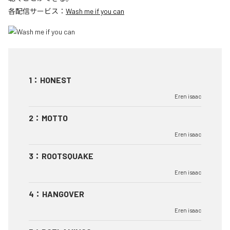
各配信サービス：
Wash me if you can
1
：
HONEST
Eren isaac
2
：
MOTTO
Eren isaac
3
：
ROOTSQUAKE
Eren isaac
4
：
HANGOVER
Eren isaac