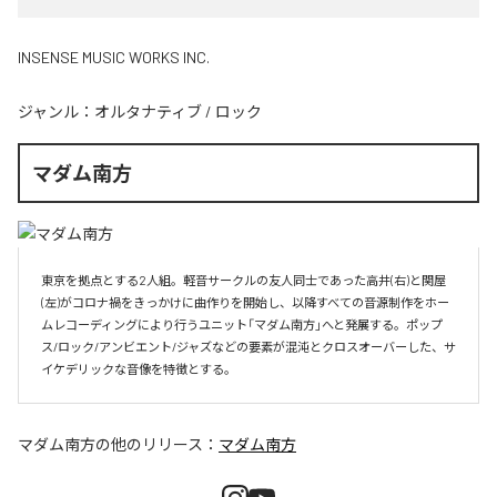
INSENSE MUSIC WORKS INC.
ジャンル：
オルタナティブ
/
ロック
マダム南方
東京を拠点とする2人組。軽音サークルの友人同士であった高井(右)と関屋
(左)がコロナ禍をきっかけに曲作りを開始し、以降すべての音源制作をホー
ムレコーディングにより行うユニット「マダム南方」へと発展する。ポップ
ス/ロック/アンビエント/ジャズなどの要素が混沌とクロスオーバーした、サ
イケデリックな音像を特徴とする。
マダム南方
の他のリリース：
マダム南方