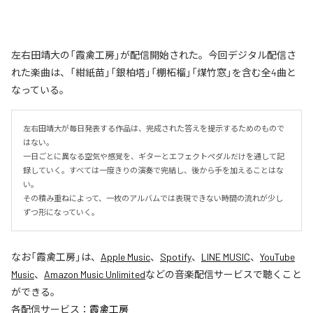
左右田靖大の「霞禽工房」が配信開始された。今回デジタル配信さ
れた楽曲は、「紺紙苗」「銀柏塔」「棚柘榴」「煤竹窓」を含む全4曲と
なっている。
左右田靖大が毎日発表する作品は、完成された答えを提示するためのもので
はない。

一日ごとに異なる空気や感覚を、ギターとエフェクトペダルだけを通して記
録していく。すべては一度きりの演奏で完結し、後から手を加えることはな
い。

その積み重ねによって、一枚のアルバムでは表現できない時間の流れが少し
ずつ形になっていく。
なお「
霞禽工房
」は、
Apple Music
、
Spotify
、
LINE MUSIC
、
YouTube
Music
、
Amazon Music Unlimited
などの音楽配信サービスで聴くこと
ができる。
各配信サービス：
霞禽工房