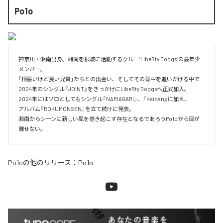
Po1o
神奈川・湘南出身。湘南を根城に活動するクルー”LibeRty Doggs”の最年少
メンバー。

「柄悪いけど良い兄貴」たちとの出会い、そしてその背中を追いかける中で

2024年のシングル『JOINT』をきっかけにLibeRty Doggsへ正式加入。

2024年にはソロとしてもシングル『NARIAGARI』、『Kaidan』に加え、

アルバム『ROKUMONSEN』を立て続けに発表。

湘南からシーンに新しい風を巻き起こす存在となるであろうPo1oから目が
離せない。
Po1o
の他のリリース：
Po1o