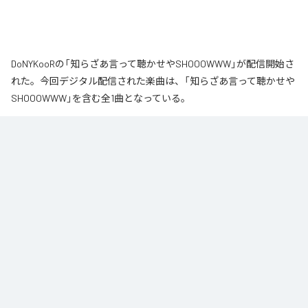
DoNYKooRの「知らざあ言って聴かせやSHOOOWWW」が配信開始さ
れた。今回デジタル配信された楽曲は、「知らざあ言って聴かせや
SHOOOWWW」を含む全1曲となっている。
なお「
知らざあ言って聴かせやSHOOOWWW
」は、
Apple Music
、
Spotify
、
LINE MUSIC
、
YouTube Music
、
Amazon Music Unlimited
など
の音楽配信サービスで聴くことができる。
各配信サービス：
知らざあ言って聴かせやSHOOOWWW
1
：
知らざあ言って聴かせやSHOOOWWW
DoNYKooR