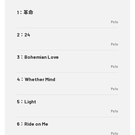
1
：
革命
Po1o
2
：
24
Po1o
3
：
Bohemian Love
Po1o
4
：
Whether Mind
Po1o
5
：
Light
Po1o
6
：
Ride on Me
Po1o