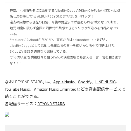
神奈川・湘南を拠点に活動する”LibeRty Doggs”のKick-DがPo1o（ポロ）へと改
名し満を持して1st  ALBUM「BEYOND STARS」をドロップ！

過去の回想から現在の日常、今後の野望までが感じられる1枚となっており、
地元 湘南に限らず全国の同世代が共感できるリリックが沁みる作品となって
いる。

ProducerにはHoodからZOFiY、東京からはdelmontestudioを迎え、

LibeRty Doggsとして活動し先輩たちの背中を追いかける中で叩き上げた
SKILLとVIBESを遺憾なく発揮している。

”デッカい星”を虎視眈々と狙うPo1oの決意表明とも言える一言一言を聴き逃す
な！！！
なお「
BEYOND STARS
」は、
Apple Music
、
Spotify
、
LINE MUSIC
、
YouTube Music
、
Amazon Music Unlimited
などの音楽配信サービスで
聴くことができる。
各配信サービス：
BEYOND STARS