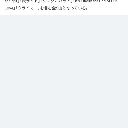
tonight」「灰ライト」「シングルバッド」「It’s Finally the End of Our
Love」「クライマー」を含む全9曲となっている。
なお「
∞
」は、
Apple Music
、
Spotify
、
LINE MUSIC
、
YouTube Music
、
Amazon Music Unlimited
などの音楽配信サービスで聴くことができ
る。
各配信サービス：
∞
1
：
AI
高瀬統也
2
：
Say you love me
高瀬統也
3
：
いつ言う？