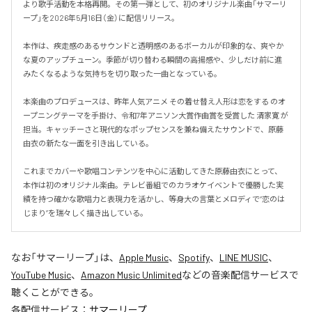
より歌手活動を本格再開。その第一弾として、初のオリジナル楽曲「サマーリ
ープ」を2026年5月16日（金）に配信リリース。

本作は、疾走感のあるサウンドと透明感のあるボーカルが印象的な、爽やか
な夏のアップチューン。季節が切り替わる瞬間の高揚感や、少しだけ前に進
みたくなるような気持ちを切り取った一曲となっている。

本楽曲のプロデュースは、昨年人気アニメ その着せ替え人形は恋をする のオ
ープニングテーマを手掛け、令和7年アニソン大賞作曲賞を受賞した 清家寛 が
担当。キャッチーさと現代的なポップセンスを兼ね備えたサウンドで、原藤
由衣の新たな一面を引き出している。

これまでカバーや歌唱コンテンツを中心に活動してきた原藤由衣にとって、
本作は初のオリジナル楽曲。テレビ番組でのカラオケイベントで優勝した実
績を持つ確かな歌唱力と表現力を活かし、等身大の言葉とメロディで“恋のは
じまり”を瑞々しく描き出している。
なお「
サマーリープ
」は、
Apple Music
、
Spotify
、
LINE MUSIC
、
YouTube Music
、
Amazon Music Unlimited
などの音楽配信サービスで
聴くことができる。
各配信サービス：
サマーリープ