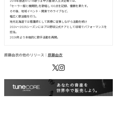
2019年放送の U-18歌うま甲子園 新人王決定戦では、

「セーラー服と機関銃」を歌唱し 100点を記録、優勝を果たす。

その後、地域イベント・関東でのライブなど、

幅広く歌活動を行う。

地元北海道では看護師として医療に従事しながら活動を続け

2024〜2025シーズンにはプロ野球公式チアとして球場でパフォーマンスを
担当。

2026年より本格的に歌手活動を再開。
原藤由衣
の他のリリース：
原藤由衣