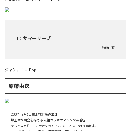
1
：
サマーリープ
原藤由衣
ジャンル：
J-Pop
原藤由衣
2001年9月3日生まれ北海道出身

堺正章が司会を務める 元祖カラオケマシン採点番組

テレビ東京「 THEカラオケ☆バトル」にこれまで計 8回出演。
