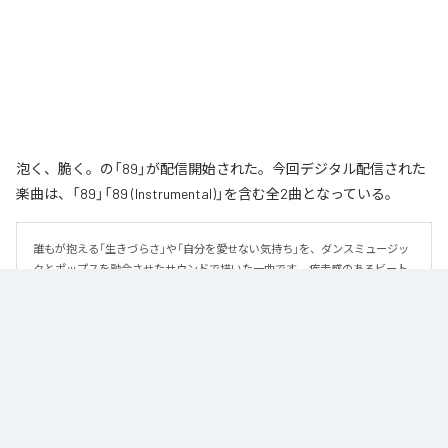
泡く、脆く。の「89」が配信開始された。今回デジタル配信された
楽曲は、「89」「89 (Instrumental)」を含む全2曲となっている。
誰もが抱える「生きづらさ」や「自分を愛せない気持ち」を、ダンスミュージッ
クとポップスを融合させたサウンドで描いた一曲です。 疾走感のあるビート
と繊細な歌詞が交差し、苦しさの中にも小さな希望を見つけ出していく。 「味
方だよ」というメッセージが、心にそっと寄り添う作品です。
なお「
89
」は、
Apple Music
、
Spotify
、
LINE MUSIC
、
YouTube Music
、
Amazon Music Unlimited
などの音楽配信サービスで聴くことができ
る。
各配信サービス：
89