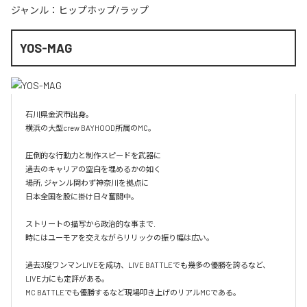
ジャンル：
ヒップホップ/ラップ
YOS-MAG
石川県金沢市出身。

横浜の大型crew BAYHOOD所属のMC。

圧倒的な行動力と制作スピードを武器に

過去のキャリアの空白を埋めるかの如く

場所, ジャンル問わず神奈川を拠点に

日本全国を股に掛け日々奮闘中。

ストリートの描写から政治的な事まで.

時にはユーモアを交えながらリリックの振り幅は広い。

過去3度ワンマンLIVEを成功、LIVE BATTLEでも幾多の優勝を誇るなど、
LIVE力にも定評がある。

MC BATTLEでも優勝するなど現場叩き上げのリアルMCである。
