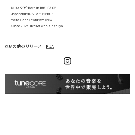
KUA（クア）Born in 1991.03.05

Japan/HIPHOP/Lo-fi HIPHOP

We're "GoodTownPizza"crew.

KUA
の他のリリース：
KUA