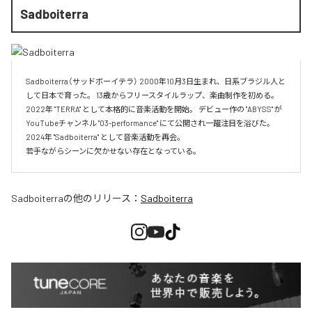
Sadboiterra
Sadboiterra（サッドボーイテラ） 2000年10月3日生まれ、日系ブラジル人と
して日本で育った。 13歳からフリースタイルラップ、楽曲制作を初める。 
2022年 "TERRA" として本格的に音楽活動を開始。 デビュー作の "ABYSS" が
YouTubeチャンネル "03-performance" にて公開され一躍注目を浴びた。 
2024年 "Sadboiterra" として音楽活動を再会。

若手ながらシーンに欠かせない存在となっている。
Sadboiterra
の他のリリース：
Sadboiterra