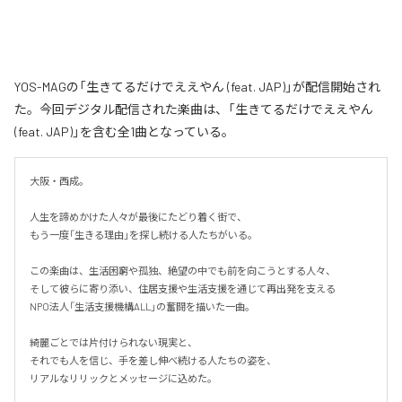
YOS-MAGの「生きてるだけでええやん (feat. JAP)」が配信開始され
た。今回デジタル配信された楽曲は、「生きてるだけでええやん
(feat. JAP)」を含む全1曲となっている。
大阪・西成。

人生を諦めかけた人々が最後にたどり着く街で、

もう一度「生きる理由」を探し続ける人たちがいる。

この楽曲は、生活困窮や孤独、絶望の中でも前を向こうとする人々、

そして彼らに寄り添い、住居支援や生活支援を通じて再出発を支える

NPO法人「生活支援機構ALL」の奮闘を描いた一曲。

綺麗ごとでは片付けられない現実と、

それでも人を信じ、手を差し伸べ続ける人たちの姿を、

リアルなリリックとメッセージに込めた。
