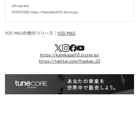
official site

YATATERAS https://kamikaze013.stores.jp/
YOS-MAG
の他のリリース：
YOS-MAG
https://kamikaze013.stores.jp/
https://twitter.com/franken_03