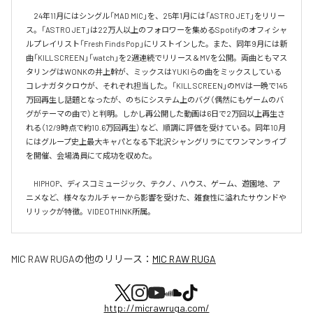
　24年11月にはシングル「MAD MIC」を、25年1月には「ASTRO JET」をリリー
ス。「ASTRO JET」は22万人以上のフォロワーを集めるSpotifyのオフィシャ
ルプレイリスト「Fresh Finds Pop」にリストインした。また、同年9月には新
曲「KILL SCREEN」「watch」を2週連続でリリース＆MVを公開。両曲ともマス
タリングはWONKの井上幹が、ミックスはYUKIらの曲をミックスしている
コレナガタクロウが、それぞれ担当した。「KILL SCREEN」のMVは一晩で145
万回再生し話題となったが、のちにシステム上のバグ（偶然にもゲームのバ
グがテーマの曲で）と判明。しかし再公開した動画は6日で2万回以上再生さ
れる（12/9時点で約10.6万回再生）など、順調に評価を受けている。同年10月
にはグループ史上最大キャパとなる下北沢シャングリラにてワンマンライブ
を開催、会場満員にて成功を収めた。

　HIPHOP、ディスコミュージック、テクノ、ハウス、ゲーム、遊園地、ア
ニメなど、様々なカルチャーから影響を受けた、雑食性に溢れたサウンドや
リリックが特徴。VIDEOTHINK所属。
MIC RAW RUGA
の他のリリース：
MIC RAW RUGA
http://micrawruga.com/