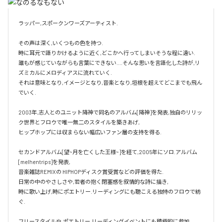
ラッパー,スポークンワーズアーティスト.

その声は深く,いくつもの色を持つ.

時に耳元で語りかけるように近く,どこかへ行ってしまいそうな程に遠い.

誰もが感じていながらも言葉にできない....そんな思いを言語化した詩が,リ
ズミカルにメロディアスに流れていく.

それは意味となり,イメージとなり,音楽となり,垣根を超えてどこまでも飛ん
でいく.

2003年,志人とのユニット降神で同名のアルバム[降神]を発表,独自のリリッ
ク世界とフロウで唯一無二のスタイルを築きあげ,

ヒップホップには収まらない幅広いファン層の支持を得る.

セカンドアルバム[望~月を亡くした王様~]を経て,2005年にソロ.アルバム 
[melhentrips]を発表,

音楽雑誌REMIXの HIPHOPディスク賞受賞などの評価を得た.

日常の中のやさしさや,若者の抱く閉塞感を叙情的な詩に描き,

時に歌い上げ,時にポエトリー.リーディングにも聴こえる独特のフロウで紡
ぐ.

フリースタイルや,ポエトリー.リーディングイベントにも積極的に参加,
