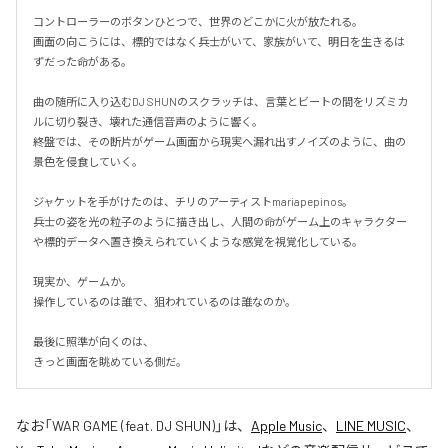
コントローラーのボタンひとつで、世界のどこかに火が放たれる。

画面の向こうには、標的ではなく兵士がいて、家族がいて、明日を生きるは
ずだった命がある。

曲の随所に入り込むDJ SHUNのスクラッチは、言葉とビートの間をリズミカ
ルに切り裂き、壊れた通信音声のように響く。

終盤では、その断片がゲーム画面から現実へ漏れ出すノイズのように、曲の
景色を侵食していく。

ジャケットを手がけたのは、チリのアーティストmariapepinos。

兵士の姿を光の粒子のように描き出し、人間の命がゲーム上のキャラクター
や標的データへ置き換えられていくような感覚を視覚化している。

現実か、ゲームか。

操作しているのは誰で、狙われているのは誰なのか。

最後に照準が向くのは、

きっと画面を眺めている側だ。
なお「
WAR GAME (feat. DJ SHUN)
」は、
Apple Music
、
LINE MUSIC
、