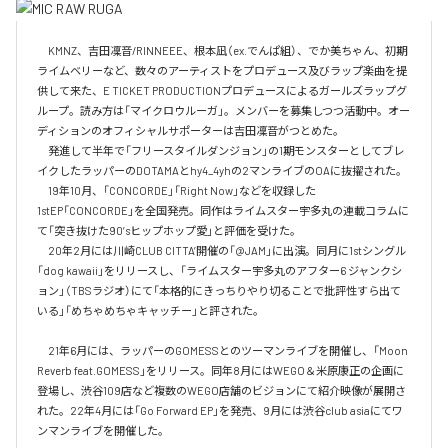
　KMNZ、吉田凜音/RINNEEE、根本凪（ex.でんぱ組）、でか美ちゃん、初期
ライムベリーなど、数々のアーティストをプロデュース及びラップ楽曲を提
供して来た、E TICKET PRODUCTIONプロデュースによるガールズラップグ
ループ。読み方は「マイクロウルーガ」。メンバーを募集しつつ活動中。オー
ディションのオフィシャルサポーターは吉田凜音がつとめた。

　発進して半年で「フリースタイルダンジョン」の1期モンスターとしてブレ
イクしたラッパーのDOTAMAとhy4_4yhの2マンライブのOAに抜擢された。

　19年10月、「CONCORDE」「Right Now」などを収録した
1stEP「CONCORDE」を全国発売。同作はライムスター宇多丸の連載コラムに
て「突き抜けた90’sヒップホップ愛」と評価を受けた。

　20年2月には川崎CLUB CITTA’開催の「@JAM」に出演。同月に1stシングル
「dog kawaii」をリリースし、「ライムスター宇多丸のアフター6 ジャンクシ
ョン」（TBSラジオ）にて「本格的にきっちりやり切ることで批評性すら出て
いる」「めちゃめちゃキャッチー」と評された。

　21年6月には、ラッパーのGOMESSとのツーマンライブを開催し、「Moon 
Reverb feat.GOMESS」をリリース。同年8月にはWEGO＆米原康正の企画に
登場し、渋谷109店など複数のWEGO店舗のビジョンにて紹介映像が展開さ
れた。22年4月には「Go Forward EP」を発売、9月には渋谷club asiaにてワ
ンマンライブを開催した。
