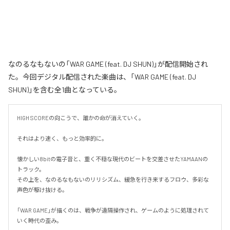
なのるなもないの「WAR GAME (feat. DJ SHUN)」が配信開始され
た。今回デジタル配信された楽曲は、「WAR GAME (feat. DJ
SHUN)」を含む全1曲となっている。
HIGH SCOREの向こうで、誰かの命が消えていく。

それはより速く、もっと効率的に。

懐かしい8bitの電子音と、重く不穏な現代のビートを交差させたYAMAANの
トラック。

その上を、なのるなもないのリリシズム、緩急を行き来するフロウ、多彩な
声色が駆け抜ける。

「WAR GAME」が描くのは、戦争が遠隔操作され、ゲームのように処理されて
いく時代の歪み。
